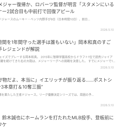
にメジャー復帰か、ロバーツ監督が明言「スタメンにいる
ナー2試合目も中前打で回復アピール
ジャースのムーキー・ベッツ内野手が9日（日本時間10日）、前日…
2026.5.10
遊間を1年間守った選手は誰もいない」岡本和真のすご
手レジェンドが解説
ェイズでプレーする岡本和真。 2015年に智辯学園高校からドラフト1位で読売ジャイア
躍を続けてきた右の大砲は、メジャーリーグへの挑戦を決意した。 すでにメジャーで10
見せつけているが、サードの守備でも現地のファンを魅了している。 NPB時代の岡本
2026.5.10
守備のイメージはなかった。 そうしたなか、MLBで日本人初の内野手になった松井稼頭
グ』に出演すると、岡本についてこう語っていた。 「岡本選手は、外目（のボール）がな
か、そこを長打に出来るようになってきたので、打撃面で慣れてきたところがある。 そ
化け物だよ、本当に」イエリッチが振り返る……ポストシ
よりも守備位置が後ろに守っているんですよ、かなり後ろ。 メジャーは打球速度も速い
狭められる。前に守っていたら、ヒットゾーンが広くなるので、後ろに守ることでヒット
3本塁打＆10奪三振”
に守るイコール、投げる距離が遠くなるんですよね。そのなかでも、岡本選手はスローイ
らしいのかなと。 （MLBで）日本人で三遊間を1年間守った選手は誰もいないんです
覇を果たした王者ドジャース。リーグ優勝決定シリーズでは、周囲の予…
最後まで怪我無く守っていただきたい」 松井氏は、西武ライオンズでトリプルスリーを
高峰のショートとしてMLBに挑戦。だが、メジャーでは2年目からセカンドにコンバート
2026.5.10
日本人が三遊間を任されることの凄さを実感している。 サードは強烈な打球が飛んでくる
ンをとりつつ、ボディバランスを生かした好スローイングで見事な守備を見せているとの
と結婚した美しすぎる奥さん5人 昨年はワールドシリーズに進出したブルージェイズは、
」鈴木誠也にホームランを打たれたMLB投手、登板前に
本の攻守にわたるさらなる活躍に期待したい。 筆者：井上大輔（編集部）
ワケ