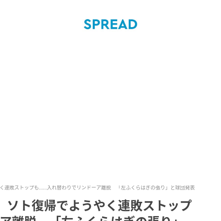
やく連敗ストップも……入れ替わりでリンドーア離脱 「左ふくらはぎの張り」と球団発表
く、ソト復帰でようやく連敗ストップ