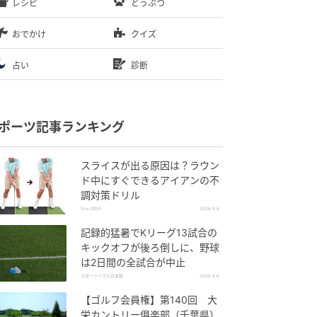
レシピ
どうぶつ
おでかけ
クイズ
占い
診断
ポーツ記事ランキング
スライスが出る原因は？ラウン
ド中にすぐできるアイアンの不
調対策ドリル
She GOLF
2026.8.6
記録的猛暑でKリーグ13試合の
キックオフが後ろ倒しに、野球
は2日間の全試合が中止
スポーツソウル日本版
2026.8.6
【ゴルフ会員権】第140回 大
栄カントリー俱楽部（千葉県）