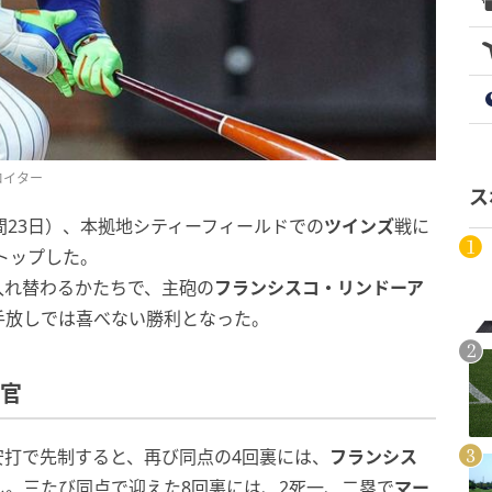
ロイター
ス
間23日）、本拠地シティーフィールドでの
ツインズ
戦に
トップした。
入れ替わるかたちで、主砲の
フランシスコ・リンドーア
手放しでは喜べない勝利となった。
揮官
安打で先制すると、再び同点の4回裏には、
フランシス
。三たび同点で迎えた8回裏には、2死一、二塁で
マー