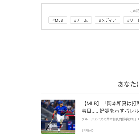
この
#MLB
#チーム
#メディア
#リー
あなた
【MLB】「岡本和真は打
着目……好調を示すバレル率
ブルージェイズの岡本和真内野手は9日（
SPREAD