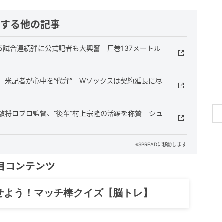
連する他の記事
、5試合連続弾に公式記者も大興奮 圧巻137メートル
」米記者が心中を“代弁” Wソックスは契約延長に尽
敵将ロブロ監督、“後輩”村上宗隆の活躍を称賛 シュ
※SPREADに移動します
目コンテンツ
記……全部、読めます。