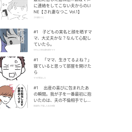
に連絡をしてこない夫からのLI
NE【され妻なつこ Vol.1】
され妻なつこ
#1 子どもの実名と顔を晒すマ
マ、大丈夫かな？なんて心配し
ていたら。
SNSに子供の顔を晒すママ
#1 「ママ、生きてるよね？」
寝ていると思って部屋を開けた
ら
ママが家出した
#1 出産の喜びに包まれたあ
の瞬間。我が子を一番最初に抱
いたのは、夫の不倫相手でし
た。
助産師と不倫した夫の末路