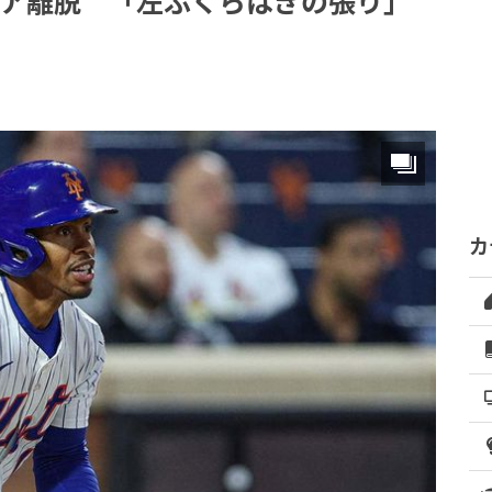
ーア離脱 「左ふくらはぎの張り」
カ