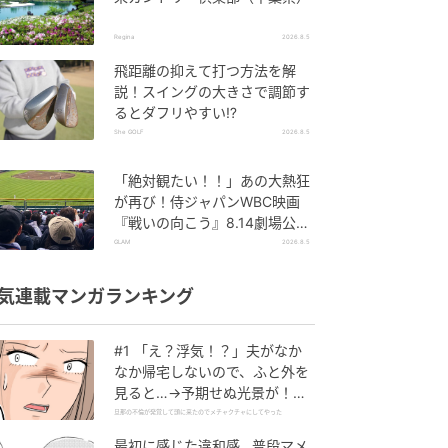
Regina
2026.8.5
飛距離の抑えて打つ方法を解
説！スイングの大きさで調節す
るとダフリやすい⁉
She GOLF
2026.8.5
「絶対観たい！！」あの大熱狂
が再び！侍ジャパンWBC映画
『戦いの向こう』8.14劇場公
開！
GLAM
2026.8.5
気連載マンガランキング
#1 「え？浮気！？」夫がなか
なか帰宅しないので、ふと外を
見ると…→予期せぬ光景が！｜
旦那の不倫が発覚して頭に来た
旦那の不倫が発覚して頭に来たのでメチャクチャにしてやった
のでメチャクチャにしてやった
最初に感じた違和感…普段マメ