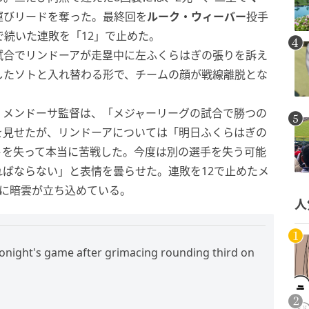
運びリードを奪った。最終回を
ルーク・ウィーバー
投手
で続いた連敗を「12」で止めた。
試合でリンドーアが走塁中に左ふくらはぎの張りを訴え
したソトと入れ替わる形で、チームの顔が戦線離脱とな
・メンドーサ監督は、「メジャーリーグの試合で勝つの
を見せたが、リンドーアについては「明日ふくらはぎの
トを失って本当に苦戦した。今度は別の選手を失う可能
ばならない」と表情を曇らせた。連敗を12で止めたメ
ムに暗雲が立ち込めている。
人
tonight's game after grimacing rounding third on