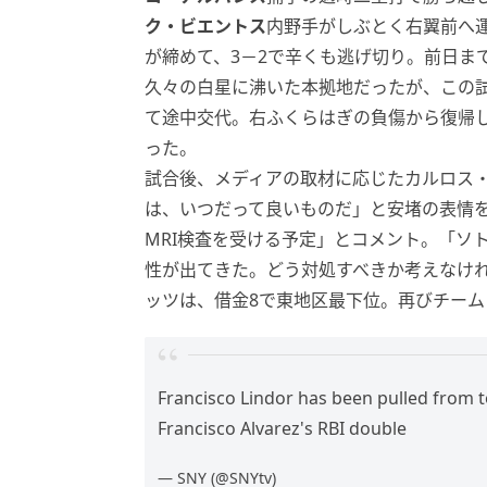
ク・ビエントス
内野手がしぶとく右翼前へ
が締めて、3－2で辛くも逃げ切り。前日ま
久々の白星に沸いた本拠地だったが、この
て途中交代。右ふくらはぎの負傷から復帰
った。
試合後、メディアの取材に応じたカルロス
は、いつだって良いものだ」と安堵の表情
MRI検査を受ける予定」とコメント。「ソ
性が出てきた。どう対処すべきか考えなけれ
ッツは、借金8で東地区最下位。再びチー
Francisco Lindor has been pulled from 
Francisco Alvarez's RBI double
— SNY (@SNYtv)