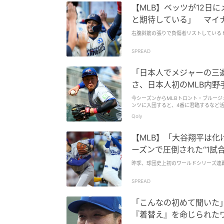
【MLB】ベッツが12日
と期待している」 マイ
右腹斜筋の張りで負傷者リストしているド
SPREAD
「日本人でメジャーの三
さ、日本人初のMLB内野
今シーズンからMLBトロント・ブルージ
ンツに入団すると、4番に君臨するなど活
ホームランを記録するなど持ち前の打撃を
Qoly
はファーストを守ることが多く、あまり
央氏が、TBS系列の『サンデーモーニン
かなか成績が出てないと言われていたな
【MLB】「大谷翔平は
のなかでも、打撃よりも守備。日本時代
ので、後ろに守ることでヒットゾーンを
ーズンで圧倒された“1試合
ゾーンをカバーできる。 （ただ）後ろ
ングがいいですし、ボディバランスがすば
昨季、球団史上初のワールドシリーズ連
よ、そういう意味で岡本選手には最後の
達成するなど大活躍すると、日本球界最
SPREAD
された。 それだけにメジャーの舞台で
ポジションだが、岡本は深めのポジショ
こと。 かわいい！WBC侍ジャパン選手
「こんなの初めて聞いた
今年はア・リーグ東地区で現在3位。岡
『着替え』を命じられた