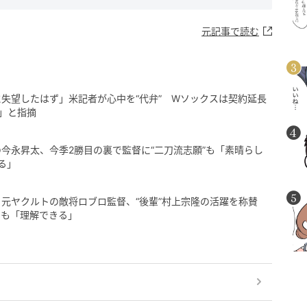
元記事で読む
に失望したはず」米記者が心中を“代弁” Wソックスは契約延長
」と指摘
の今永昇太、今季2勝目の裏で監督に“二刀流志願”も「素晴らし
る」
」元ヤクルトの敵将ロブロ監督、“後輩”村上宗隆の活躍を称賛
とも「理解できる」