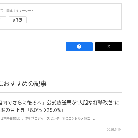
記事に関連するキーワード
ド
#予定
におすすめの記事
席内でさらに後ろへ」公式放送局が“大胆な打撃改善”に
の急上昇「6.0％→25.0%」
日本時間10日）、本拠地ロジャーズセンターでのエンゼルス戦に「…
2026.5.10