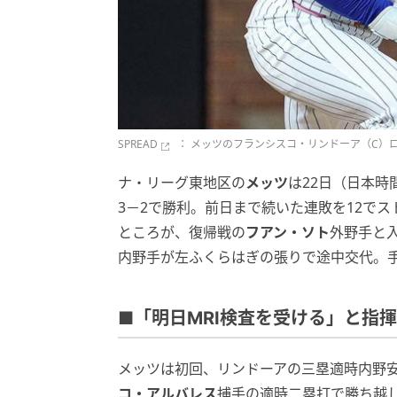
SPREAD
： メッツのフランシスコ・リンドーア（C）
ナ・リーグ東地区の
メッツ
は22日（日本時
3－2で勝利。前日まで続いた連敗を12でス
ところが、復帰戦の
フアン・ソト
外野手と
内野手が左ふくらはぎの張りで途中交代。
■「明日MRI検査を受ける」と指
メッツは初回、リンドーアの三塁適時内野
コ・アルバレス
捕手の適時二塁打で勝ち越し