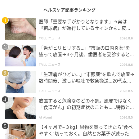
ヘルスケア記事ランキング
医師「重要な手がかりとなります」→実は
『糖尿病』が進行しているサインかも…皮膚
に現れる“3つの危険な変化”
TRILL ニュース
2026.8.6
「舌がヒリヒリする…」“市販の口内炎薬”を
塗って放置→3ヶ月後、歯医者を受診すると…
50代男性に告げられた“恐ろしい診断”
TRILL ニュース
2026.8.6
「生理痛がひどい…」“市販薬”を飲んで放置→
数時間後、激しい嘔吐で救急搬送…20代女性
を待ち受けていた“恐ろしい病名”とは？
TRILL ニュース
2026.8.5
放置すると危険なのどの不調。風邪ではなく
「食道がん」の初期症状のことも……特徴と
チェックポイント
All About
2026.8.5
【４ヶ月で−３kg】果物を買ってきたら“食べ
やすく”切っておく。自然とお菓子が減った新