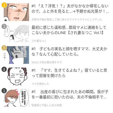
次の記事
#1 「え？浮気！？」夫がなかなか帰宅しない
ので、ふと外を見ると…→予期せぬ光景が！
「座っているだけで老け見え？」40代以降に
｜旦那の不倫が発覚して頭に来たのでメチャ
差がつく“座り姿勢”の整え方
旦那の不倫が発覚して頭に来たのでメチャクチャにしてやった
クチャにしてやった
最初に感じた違和感…普段マメに連絡をして
こない夫からのLINE【され妻なつこ Vol.1】
の記事をもっとみる
され妻なつこ
#1 子どもの実名と顔を晒すママ、大丈夫か
な？なんて心配していたら。
SNSに子供の顔を晒すママ
#1 「ママ、生きてるよね？」寝ていると思
って部屋を開けたら
ママが家出した
#1 出産の喜びに包まれたあの瞬間。我が子
を一番最初に抱いたのは、夫の不倫相手でし
た。
助産師と不倫した夫の末路