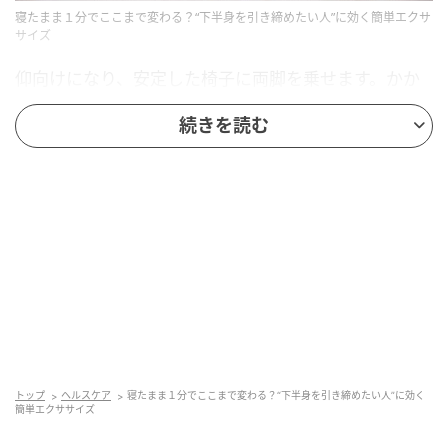
寝たまま１分でここまで変わる？“下半身を引き締めたい人”に効く簡単エクサ
サイズ
仰向けになり、安定した椅子に両脚を乗せます。かか
とがしっかり座面に当たる位置に調整し、つま先は天
続きを読む
井へ。膝は軽く曲げた状態でOKです。骨盤が傾かない
よう、床と平行の位置を意識してセットします。
【STEP２】お尻を持ち上げて、ゆっくり下ろ
す
トップ
ヘルスケア
寝たまま１分でここまで変わる？“下半身を引き締めたい人”に効く
簡単エクササイズ