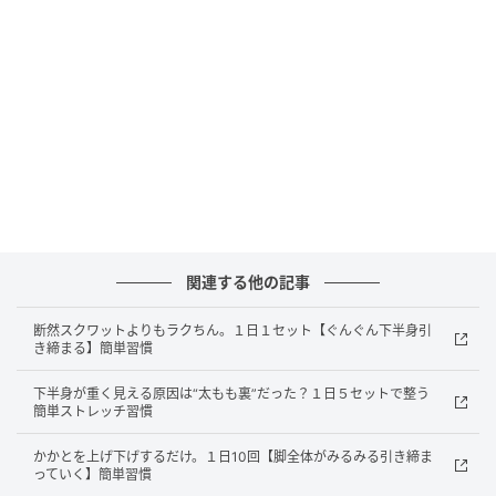
寝たまま１分でここまで変わる？“下半身を引き締めたい人”に効く簡単エクサ
サイズ
一度息を吸い、吐きながらかかとで椅子を押すように
してお尻をゆっくり持ち上げます。太もも裏とヒップ
にじわっと力が入る位置で止め、肩から膝までが一直
関連する他の記事
線になるイメージでキープします。そのまま一呼吸キ
断然スクワットよりもラクちん。１日１セット【ぐんぐん下半身引
ープしたら、息を吐きながらゆっくりとお尻を下ろし
き締まる】簡単習慣
ます。ストンと落とさず、最後まで筋肉でコントロー
ルすることがポイント。これを15回を目安に繰り返し
下半身が重く見える原因は“太もも裏”だった？１日５セットで整う
簡単ストレッチ習慣
ます。
かかとを上げ下げするだけ。１日10回【脚全体がみるみる引き締ま
っていく】簡単習慣