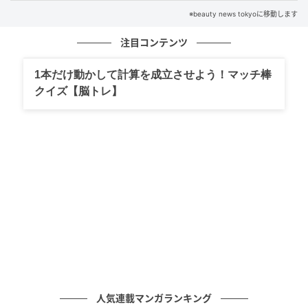
▶ 効かせるコツ
※beauty news tokyoに移動します
「高く上げる」よりも「太もも裏とヒップで押し続け
注目コンテンツ
る」意識が重要。特に下ろす動きで力を抜かないこと
で、引き締め効果が高まります。また、お腹に軽く力
1本だけ動かして計算を成立させよう！マッチ棒
クイズ【脳トレ】
を入れておくと腰の反りも防げて、姿勢も安定するは
ずです。
下半身を引き締めたいなら、まずは“使えていない筋肉
を目覚めさせる”こと。シンプルな動きでも、続けるこ
とでヒップラインや脚の印象は確実に変わっていきま
す。１日１分程度でできるので、無理のない範囲で習
慣にしてみてください。＜取材・文：beauty news
tokyo編集部＞ ※本記事はピラティスインストラクター
などの一般的な知見をもとに編集部が構成しています
元記事で読む
人気連載マンガランキング