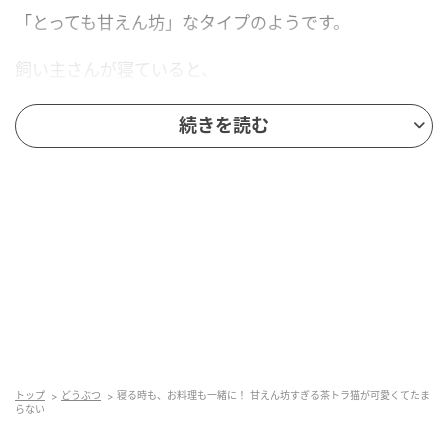
「とっても甘えん坊」なタイプのようです。
飼い主さんが寝ていると、
できるだけ顔をくっつけて一緒にスヤスヤ。
続きを読む
何をしている時でも離れたくないようで、
お料理中だって例外ではありません。
飼い主さんが着ているパーカーの
フードにすっぽりと潜り込んで、
特等席からお料理の様子をじーっと観察しています。
さらに、飼い主さんの
トップ
どうぶつ
寝る時も、お料理も一緒に！ 甘えん坊すぎる茶トラ猫が可愛くてたま
らない
手のひらを贅沢な枕にしたりと、