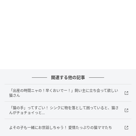
とにかく「いつでも、どこでもくっついていたい！」
という情熱が溢れています。
「一秒だって離れたくないニャ」
そんな心の声が聞こえてきそうなほど、
ぴったり密着する姿に、
関連する他の記事
飼い主さんもついつい甘やかしてしまいます。
「出産の時間ニャの！早くおいでー！」飼い主に立ち会って欲しい
猫さん
全身で「大好き」を伝える、
「猫の手」ってすごい！ シンクに物を落として困っていると、猫さ
究極の甘えん坊ぶりが可愛らしい猫さんなのでした。
んがチョチョイっと…
よその子も一緒にお世話しちゃう！ 愛情たっぷりの猫ママたち