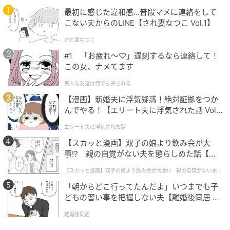
最初に感じた違和感…普段マメに連絡をして
こない夫からのLINE【され妻なつこ Vol.1】
され妻なつこ
#1 「お疲れ〜♡」遅刻するなら連絡して！
元記事で読む
この女、ナメてます
次の記事
美人な友達は何でも許される
【漫画】新婚夫に浮気疑惑！絶対証拠をつか
「角はすべて噛み砕くニャ！」段ボールの角
んでやる！【エリート夫に浮気された話 Vol.
と戦う、謎のこだわりを持った猫さん
1】
エリート夫に浮気された話
【スカッと漫画】双子の娘より飲み会が大
の記事をもっとみる
事!? 親の自覚がない夫を懲らしめた話【第1
話】
【スカッと漫画】双子の娘より飲み会が大事!? 親の自覚がない夫を
懲らしめた話
「朝からどこ行ってたんだよ」いつまでも子
どもの習い事を把握しない夫【離婚後同居 Vo
l.1】
離婚後同居