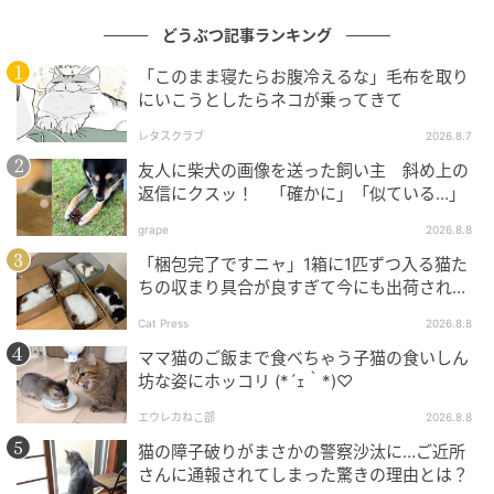
どうぶつ記事ランキング
「このまま寝たらお腹冷えるな」毛布を取り
にいこうとしたらネコが乗ってきて
レタスクラブ
2026.8.7
友人に柴犬の画像を送った飼い主 斜め上の
返信にクスッ！ 「確かに」「似ている…」
grape
2026.8.8
「梱包完了ですニャ」1箱に1匹ずつ入る猫た
ちの収まり具合が良すぎて今にも出荷されそ
う
Cat Press
2026.8.8
ママ猫のご飯まで食べちゃう子猫の食いしん
坊な姿にホッコリ (*´ｪ｀*)♡
エウレカねこ部
2026.8.8
猫の障子破りがまさかの警察沙汰に…ご近所
さんに通報されてしまった驚きの理由とは？