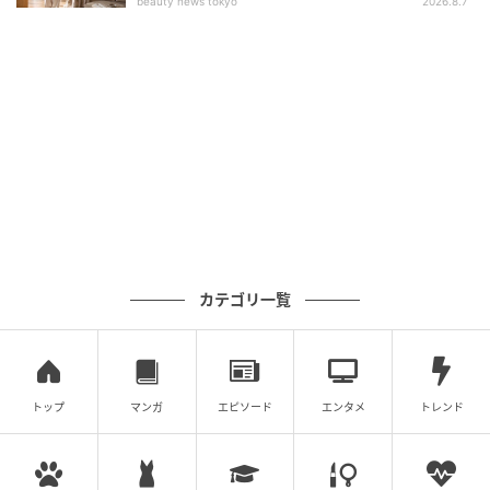
beauty news tokyo
2026.8.7
Auto
対応端末：iPhone、Androidスマートフォン
接続方式：初回ペアリング後は自動接続
有線接続が必要だったCarPlayとAndroid Autoをワイ
ヤレス化できるのも魅力です。
毎回ケーブルを差し込む手間を減らし、乗車後すぐに
マップや音楽をディスプレイで操作できます。
カテゴリ一覧
DVD・CD再生
トップ
マンガ
エピソード
エンタメ
トレンド