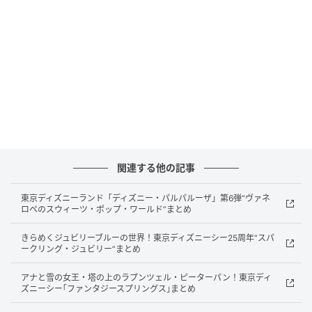
製品名：DA-MED02
ブランド：MAXWIN
OS：Android 13
メモリ：2G LPDDR4
ストレージ：32G EMMC
本体サイズ：72×54×16mm
動作電圧：DC 5V 1A
対応車種：有線CarPlay/Android Auto対応、タッチ
関連する他の記事
パネル操作可能なディスプレイオーディオ搭載車両
東京ディズニーランド「ディズニー・パルパルーザ」第6弾“ヴァネ
（一部車両を除く）
ロペのスウィーツ・ポップ・ワールド”まとめ
販売先：Amazon、楽天市場、Yahoo!ショッピング
きらめくジュビリーブルーの世界！東京ディズニーシー25周年“スパ
ークリング・ジュビリー”まとめ
「DA-MED02」は、車載ディスプレイオーディオの有
線CarPlay/Android Auto対応USBポートに接続して使
アナと雪の女王・塔の上のラプンツェル・ピーターパン！東京ディ
ズニーシー｢ファンタジースプリングス｣まとめ
うCar AI Boxです。