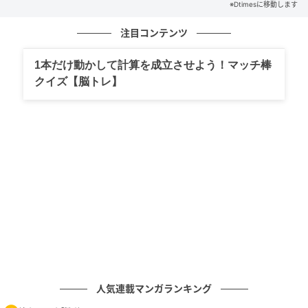
※Dtimesに移動します
CPUはCortex A53 4コア 2.0GHz、GPUはIMG GE8300
を採用し、Wi-Fiは802.11a/b/g/n/ac、2.4G+5.2Gに対
注目コンテンツ
応しています。
1本だけ動かして計算を成立させよう！マッチ棒
クイズ【脳トレ】
アプリ視聴
人気連載マンガランキング