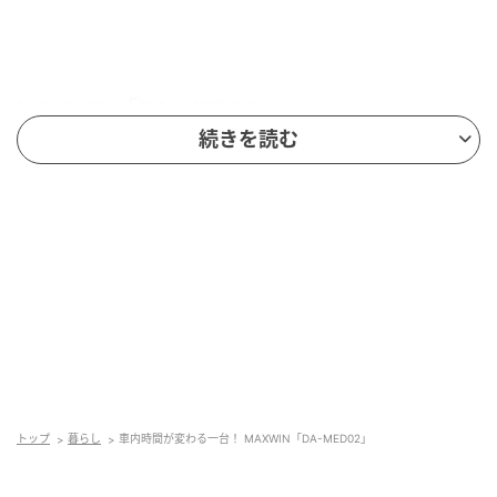
MAXWIN「DA-MED02」
続きを読む
トップ
暮らし
車内時間が変わる一台！ MAXWIN「DA-MED02」