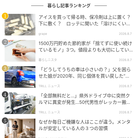
暮らし記事ランキング
ワイヤレス接続
アイスを買って帰る時、保冷剤は上に置く？
下に敷く？ ロッテに聞いた「溶けにくい持
ち帰り方」
grape
2026.8.7
1500万円貯めた節約家が「捨てずに使い続け
ているモノ」3つ。値段よりも大切にしてい
ること
暮らしニスタ
2026.8.7
「どうしてうちの車は小さいの？」父を困ら
せた娘が2020年、同じ個体を買い戻した“意
外なワケ”
TRILL ニュース
2026.8.7
「全部無料だと…」県外ドライブ中に突然ク
ルマに異変が発生…50代男性がレッカー搬送
で思い知った“誤算”
TRILL ニュース
2026.8.7
なぜか毎日ご機嫌な人はここが違う。メンタ
ルが安定している人の３つの習慣
対応機能：ワイヤレスCarPlay、ワイヤレスAndroid