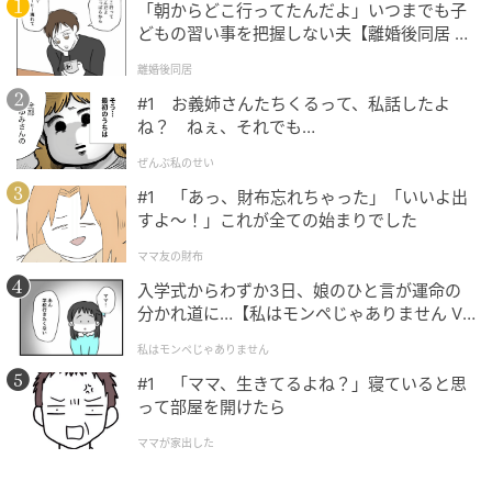
「朝からどこ行ってたんだよ」いつまでも子
どもの習い事を把握しない夫【離婚後同居 Vo
l.1】
離婚後同居
#1 お義姉さんたちくるって、私話したよ
ね？ ねぇ、それでも…
対応ストア：Google Playストア
ぜんぶ私のせい
利用例：YouTube、Netflix、Spotify、カーナビアプ
#1 「あっ、財布忘れちゃった」「いいよ出
リ、知育アプリ、ポッドキャスト、ビジネスツール
すよ〜！」これが全ての始まりでした
再生環境：テレビキットなしでもダウンロードした
アプリの映像再生が可能
ママ友の財布
入学式からわずか3日、娘のひと言が運命の
Google Playストアから好みのアプリをインストールで
分かれ道に…【私はモンペじゃありません Vo
l.1】
きるのが特長です。
私はモンペじゃありません
#1 「ママ、生きてるよね？」寝ていると思
動画、音楽、ナビ、学習系まで用途を広げやすく、車
って部屋を開けたら
内での過ごし方を自由に組み立てられる一台です。
ママが家出した