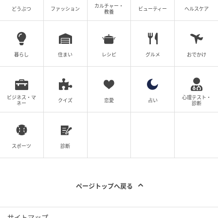
カルチャー・
どうぶつ
ファッション
ビューティー
ヘルスケア
教養
暮らし
住まい
レシピ
グルメ
おでかけ
ビジネス・マ
心理テスト・
クイズ
恋愛
占い
ネー
診断
対応方法：別売DVD/CDドライブ「DA-DVD03」を
USB接続
スポーツ
診断
再生内容：DVD、CD
特長：Wi-Fi環境がない場所でも使用可能
ページトップへ戻る
別売のDVD/CDドライブ「DA-DVD03」をつなげば、純
正ディスプレイオーディオの画面でDVDやCDを再生で
サイトマップ