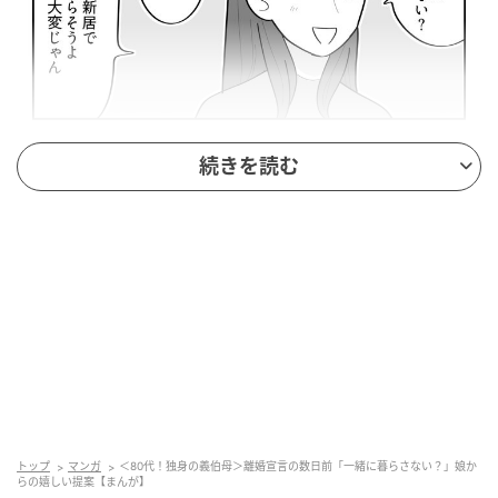
出典：select.mamastar.jp
続きを読む
トップ
マンガ
＜80代！独身の義伯母＞離婚宣言の数日前「一緒に暮らさない？」娘か
らの嬉しい提案【まんが】