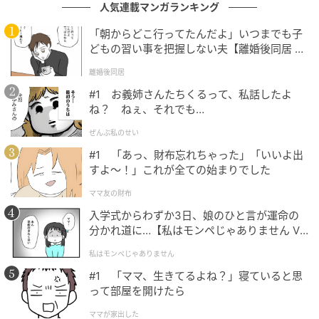
人気連載マンガランキング
「朝からどこ行ってたんだよ」いつまでも子
どもの習い事を把握しない夫【離婚後同居 Vo
l.1】
離婚後同居
#1 お義姉さんたちくるって、私話したよ
ね？ ねぇ、それでも…
ぜんぶ私のせい
#1 「あっ、財布忘れちゃった」「いいよ出
すよ〜！」これが全ての始まりでした
ママ友の財布
入学式からわずか3日、娘のひと言が運命の
分かれ道に…【私はモンペじゃありません Vo
l.1】
私はモンペじゃありません
#1 「ママ、生きてるよね？」寝ていると思
って部屋を開けたら
出典：select.mamastar.jp
ママが家出した