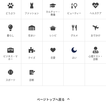
【父「土下座しろ！」の10年後】土下座のお
かげで今があるはずなのに…！#4コマ母道場
カルチャー・
どうぶつ
ファッション
ビューティー
ヘルスケア
教養
の記事をもっとみる
暮らし
住まい
レシピ
グルメ
おでかけ
ビジネス・マ
心理テスト・
クイズ
恋愛
占い
ネー
診断
スポーツ
診断
ページトップへ戻る