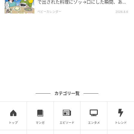
で出された料理にゾッ→口にした瞬間、あ
然！刺身の正体は
もしあのまま離婚せずにいたら、私は旦那や義両親に
ベビーカレンダー
2026.8.6
言われるまま自分の人生を犠牲にしていたのだろうと
思います。「お前が介護しないならモモにやらせる」
なんて言われたら、とても拒否することはできなかっ
たでしょう。長年の結婚生活を終わらせ、一歩踏み出
す勇気をくれたのはスズさんです。
子どもたちが巣立った今、私もスズさんのようにかっ
こよく生きていきたいです。一人でいることへの不安
におびえず、いつでも強い心を持っていたい……そう思
っています。
カテゴリ一覧
※この漫画はママスタに寄せられた体験談やご意見を
元に作成しています。
元記事で読む
トップ
マンガ
エピソード
エンタメ
トレンド
次の記事