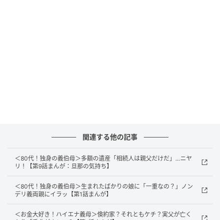
関連する他の記事
出典：select.mamastar.jp
＜80代！独身の義伯母＞多額の遺産「相続人は親父だけだ」…ニヤ
離婚を宣言する数日前、私はモモにも話をしました。
リ！【第9話まんが：旦那の気持ち】
もうじき結婚するモモは「一緒に暮らそう」と言って
＜80代！独身の義伯母＞生まれたばかりの娘に「一重なの？」ノン
くれました。けれど私は誰にも頼らず、自分の力で新
デリ義両親にイラッ【第1話まんが】
たな道を歩み出したかったのです。立派な生き方をし
＜お金大好き！ハイエナ義母＞倹約家？それともケチ？実父が亡く
ているスズさんのように……。