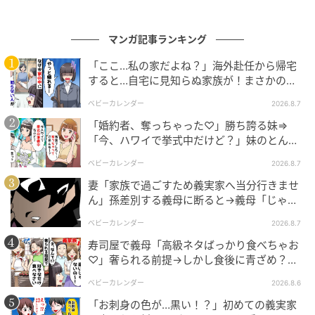
あのときスズさんから受け取った封筒には、手紙も入
っていました。「お返しは……あなたの笑顔でね」旦那
マンガ記事ランキング
との離婚が成立すると、私は一人暮らしをはじめまし
「ここ…私の家だよね？」海外赴任から帰宅
た。スズさんが過ごしている施設にも、たびたび会い
すると…自宅に見知らぬ家族が！まさかの真
に行っています。
相とは！？
ベビーカレンダー
2026.8.7
「婚約者、奪っちゃった♡」勝ち誇る妹⇒
「今、ハワイで挙式中だけど？」妹のとんで
もない勘違いとは
ベビーカレンダー
2026.8.7
妻「家族で過ごすため義実家へ当分行きませ
ん」孫差別する義母に断ると→義母「じゃ
あ、私は…」妻絶句＜こどおじ義兄＞
ベビーカレンダー
2026.8.7
寿司屋で義母「高級ネタばっかり食べちゃお
♡」奢られる前提→しかし食後に青ざめ？通
報され警察沙汰！
ベビーカレンダー
2026.8.6
「お刺身の色が…黒い！？」初めての義実家
出典：select.mamastar.jp