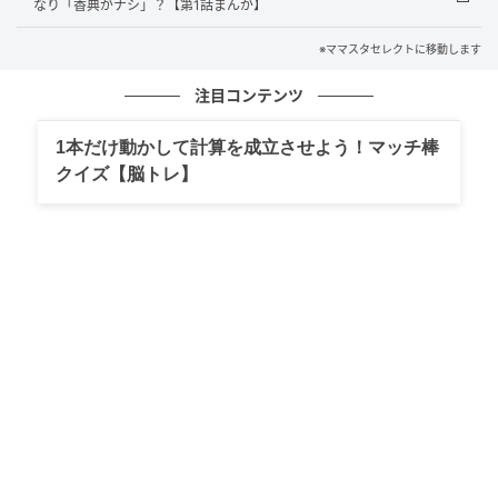
なり「香典がナシ」？【第1話まんが】
※ママスタセレクトに移動します
注目コンテンツ
1本だけ動かして計算を成立させよう！マッチ棒
クイズ【脳トレ】
出典：select.mamastar.jp