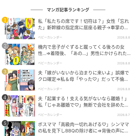
ちや立場を大切にする必要があると実感したのです。
マンガ記事ランキング
誰かを支えることは大切ですが、それが一方的になっ
私「私たちの席です！切符は？」女性「忘れ
た」新幹線の指定席に居座る親子→車掌の注
てしまうと、関係は長続きしません。私はこれから、
意に移動…直後、ゾッとする発言
自分の人生を自分の意思で選んでいきたいと思ってい
ベビーカレンダー
2026.8.8
ます。
機内で息子がぐずると蹴ってくる後ろの女
性…⇒着陸後、「あの…」男性にかけられた驚
－－－－－－－－－－－－－－
きの言葉とは
ベビーカレンダー
2026.8.8
夫「嫁がいないから泊まりに来いよ」誤爆で
家族間であっても、支援や援助は当然のものではな
クロ確定⇒私＆母「やった♡」だって不倫相
く、相手への配慮や感謝があってこそ成り立つもので
手の正体は！
す。相手を思う気持ちと同じくらい、自分自身を守る
ベビーカレンダー
2026.8.8
視点も大切にしたいものですね。
夫「起業する！支える気がないなら離婚！」
私「じゃあ離婚で♡」無断で会社を辞めた元
夫、お先真っ暗！
※本記事は、実際の体験談をもとに作成しています。
ベビーカレンダー
2026.8.7
取材対象者の個人が特定されないよう固有名詞などに
ボスママ「高級肉一切れあげる♡」シンママ
変更を加えながら構成しています。
の私を見下しBBQの除け者に⇒背後の声に突