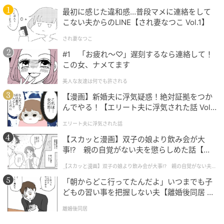
数日後、姉から電話がありました。これまでとは違
最初に感じた違和感…普段マメに連絡をして
い、弱々しい声で「もう一度だけ助けてほしい」と言
こない夫からのLINE【され妻なつこ Vol.1】
ってきたのです。話を聞くと、姉の夫の仕事がここ数
され妻なつこ
年うまくいっておらず、収入が不安定な状態が続いて
#1 「お疲れ〜♡」遅刻するなら連絡して！
いたようでした。その影響で家計は思っていた以上に
この女、ナメてます
厳しく、これまでの援助も生活費の一部として頼られ
ていたことを初めて知りました。
美人な友達は何でも許される
【漫画】新婚夫に浮気疑惑！絶対証拠をつか
さらに私は、以前の家族の集まりで、自分のことを軽
んでやる！【エリート夫に浮気された話 Vol.
1】
く扱うような発言を耳にしていたこともあり、その気
エリート夫に浮気された話
持ちは簡単には受け入れられませんでした。
【スカッと漫画】双子の娘より飲み会が大
事!? 親の自覚がない夫を懲らしめた話【第1
私は落ち着いて「家族でも無理なものは無理。これか
話】
【スカッと漫画】双子の娘より飲み会が大事!? 親の自覚がない夫を
らは、それぞれでやっていこう」と伝えました。
懲らしめた話
「朝からどこ行ってたんだよ」いつまでも子
どもの習い事を把握しない夫【離婚後同居 Vo
その言葉は冷たく聞こえたかもしれませんが、自分自
l.1】
身を守るための選択でした。これまで「家族だから」
離婚後同居
と無理をしてきましたが、今回のことで、自分の気持