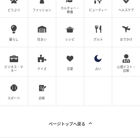
ベビーカレンダーは妊娠・出産・育児の情報サイト
カルチャー・
です。みんなのクチコミや体験談から産婦人科検
どうぶつ
ファッション
ビューティー
ヘルスケア
教養
索、おでかけ情報、離乳食レシピまで。月間利用者1
000万人以上。
作品をもっとみる
暮らし
住まい
レシピ
グルメ
おでかけ
の記事をもっとみる
ビジネス・マ
心理テスト・
クイズ
恋愛
占い
ネー
診断
スポーツ
診断
ページトップへ戻る