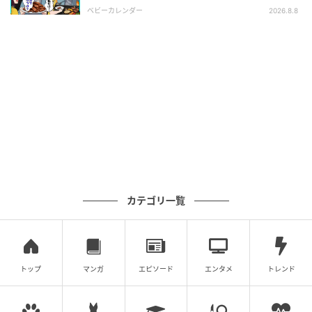
然青ざめたワケ
ベビーカレンダー
2026.8.8
※AI生成画像を使用しています
ウーマンカレンダー編集室ではアンチエイジングやダ
イエットなどオトナ女子の心と体の不調を解決する記
事を配信中。ぜひチェックしてハッピーな毎日になり
ますように！
著者：ライター ベビーカレンダー編集部／ママトピ取
材班
カテゴリ一覧
ベビーカレンダー／ウーマンカレンダー編集室
元記事で読む
トップ
マンガ
エピソード
エンタメ
トレンド
クリエイター情報
ベビーカレンダー