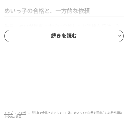
めいっ子の合格と、一方的な依頼
先日、めいが無事に大学に合格したと連絡を受け、私
も心から喜びました。ところがその直後、姉から「学
続きを読む
費を援助してほしい。今年分だけでいいから」と頼ま
れました。
突然の申し出に戸惑っていると、姉は「頼れるのはあ
なただけなの」「あなたは仕事も順調で、生活に余裕
があるでしょ」と、立て続けに話してきました。
さらに「せっかく合格したのに通えなかったらかわい
そうでしょ？」と気持ちに訴えられ、断りづらい空気
に。
トップ
マンガ
「独身で余裕あるでしょ？」姉にめいっ子の学費を要求された私が援助
をやめた結果
迷った末、私は「……わかった、とりあえず1年分だけ