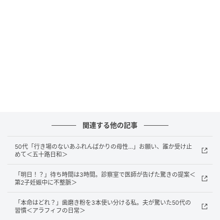
ね」と伝えました。姉は「やっぱり頼りになるね」と
軽く笑い、その反応に少し引っかかりを覚えながら
も、私は援助を引き受けることにしました。
感謝のない要求と、見下すような言葉
その後も姉は「あなただからできるでしょ」といった
言葉を繰り返し、学費にとどまらず、実家の修繕費に
ついても負担を求めてくるようになりました。
関連する他の記事
私が「実際に住んでいるのはお姉ちゃん家族でしょ
50代「行き場のないあふれんばかりの母性…」お願い、誰か受け止
う」と伝えると、姉の態度は一変しました。
めて＜五十路日和＞
「私は家庭があって忙しいけど、あんたは自由でし
「明日！？」待ち時間は3時間。診察室で医師が告げた驚きの提案＜
第2子妊娠中に不整脈＞
ょ」
「本命はどれ？」歯磨き粉を3本使い分ける私。夫が驚いた50代の
「独身で余裕があるんだから、家族に回してくれても
習慣＜アラフィフの日常＞