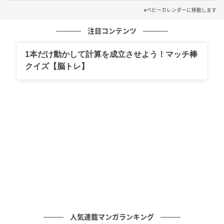
いいじゃない」
※ベビーカレンダーに移動します
そんな言い方に、これまで積み重なっていた違和感が
注目コンテンツ
一気に膨らみました。さらに
「少し援助したくらいで
大げさにしないで」
と軽く扱われたとき、私の中で何
1本だけ動かして計算を成立させよう！マッチ棒
かがはっきりと変わったのです。
クイズ【脳トレ】
私は静かに「これ以上の援助はしない」と言いまし
た。感情的になるのではなく、自分の意思としてはっ
きりと伝えたのです。
姉は強気な様子を見せていましたが、私はそのとき決
めていました。これ以上、当然のように頼られる関係
を続けるのはやめよう、と。
明らかになった事情と、揺るがない意思
人気連載マンガランキング