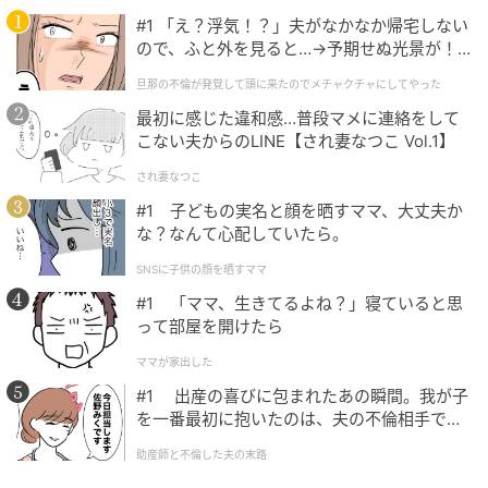
#1 「え？浮気！？」夫がなかなか帰宅しない
ので、ふと外を見ると…→予期せぬ光景が！
｜旦那の不倫が発覚して頭に来たのでメチャ
旦那の不倫が発覚して頭に来たのでメチャクチャにしてやった
クチャにしてやった
最初に感じた違和感…普段マメに連絡をして
こない夫からのLINE【され妻なつこ Vol.1】
され妻なつこ
#1 子どもの実名と顔を晒すママ、大丈夫か
な？なんて心配していたら。
SNSに子供の顔を晒すママ
#1 「ママ、生きてるよね？」寝ていると思
って部屋を開けたら
ママが家出した
#1 出産の喜びに包まれたあの瞬間。我が子
を一番最初に抱いたのは、夫の不倫相手でし
た。
助産師と不倫した夫の末路