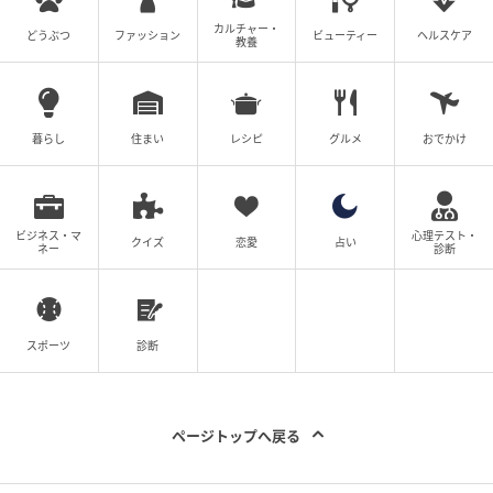
カルチャー・
どうぶつ
ファッション
ビューティー
ヘルスケア
教養
暮らし
住まい
レシピ
グルメ
おでかけ
オレンジページnet
ビジネス・マ
心理テスト・
クイズ
恋愛
占い
ネー
診断
小田 真規子
オダ マキコ
スポーツ
診断
料理家
ページトップへ戻る
料理研究家、栄養士。女子栄養大学 短期大学部卒業
後、香川調理成果専門学校で製菓を学ぶ。「料理・フ