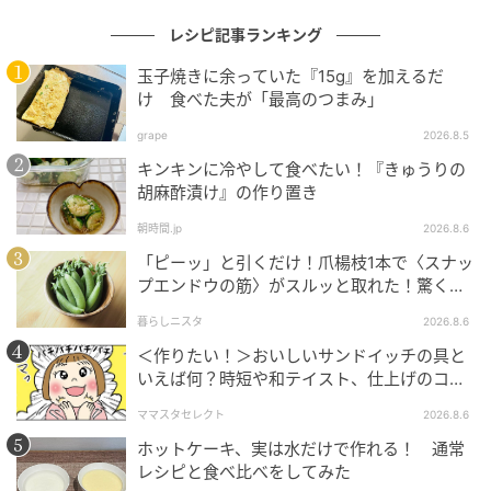
レシピ記事ランキング
玉子焼きに余っていた『15g』を加えるだ
オレンジページnet
け 食べた夫が「最高のつまみ」
ラップを持ち上げて手前からきつく巻く。ラップの両
grape
2026.8.5
端をぎゅっとねじり、形を整える。そっとラップを広
キンキンに冷やして食べたい！『きゅうりの
げて表面にのりを巻き、小麦粉大さじ1をまぶす。
胡麻酢漬け』の作り置き
朝時間.jp
2026.8.6
（4）焼く
「ピーッ」と引くだけ！爪楊枝1本で〈スナッ
プエンドウの筋〉がスルッと取れた！驚くほ
フライパンにサラダ油を中火でしっかりと熱し、
ど気持ちいい裏ワザ
暮らしニスタ
2026.8.6
（3）を巻き終わりを下にして入れる。そのまま2分焼
＜作りたい！＞おいしいサンドイッチの具と
き、少しずつころがしながら全体に焼き色がつくまで3
いえば何？時短や和テイスト、仕上げのコツ
も
～4分焼く。弱火にし、ふたをして6分、返して6分蒸
ママスタセレクト
2026.8.6
し焼きにする。ふたを取って余分な水分を拭き、ころ
ホットケーキ、実は水だけで作れる！ 通常
がしながら中火で3分焼く。取り出し、5～10分おいて
レシピと食べ比べをしてみた