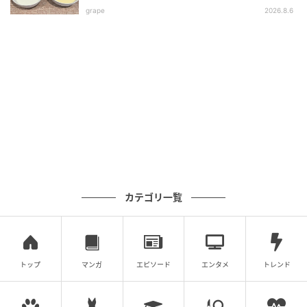
粗熱を取り、食べやすく切って器に盛る。好みで練り
grape
2026.8.6
辛子、しょうゆを添える。
POINT
もやしは塩もみして水けをよく絞ることで、かさが減
って巻きやすくなります。切ったときにくずれないよ
う、焼き上がって5～10分おくのも忘れずに。
身近な食材で、がっつり食べごたえ。おなかも気持ち
も満たしたい日に、ぜひどうぞ！
カテゴリ一覧
（『オレンジページ』2026年3月17日より）
トップ
マンガ
エピソード
エンタメ
トレンド