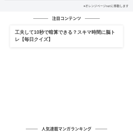
※オレンジページnetに移動します
注目コンテンツ
工夫して10秒で暗算できる？スキマ時間に脳ト
オレンジページnet
レ【毎日クイズ】
大きめのラップを長さ40cmに切って広げる。豚肉をの
せて25cm四方に広げ、小麦粉大さじ1を全体にふる。
もやし、しょうがをのせ、豚肉よりひとまわり小さく
広げる。向こう側の1辺は4cmほどあける。
（3）きつく巻く
人気連載マンガランキング