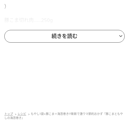
）
豚こま切れ肉……250g
もやし……1袋（約200g）
続きを読む
しょうがのせん切り……2かけ分（約20g）
焼きのり（全形）……1枚
塩……小さじ1
小麦粉……大さじ2
サラダ油……大さじ2
好みで練り辛子……適宜
トップ
レシピ
もやし1袋×豚こま＝海苔巻き⁉斬新で激ウマ節約おかず『豚こまともや
しの海苔巻き』
しょうゆ……適宜