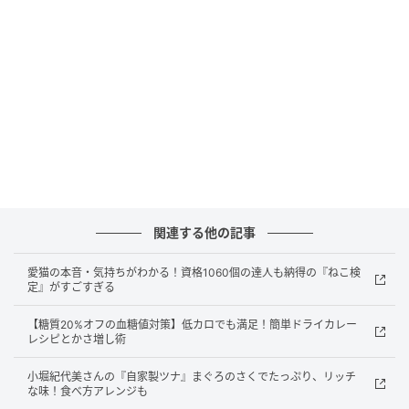
作り方
（1）もやし、しょうがを塩もみする
ボールにもやし、しょうがを入れ、塩をふってもみ、
15分ほどおいてから水けをしっかり絞る。
（2）豚肉ともやしを重ねる
関連する他の記事
愛猫の本音・気持ちがわかる！資格1060個の達人も納得の『ねこ検
定』がすごすぎる
【糖質20%オフの血糖値対策】低カロでも満足！簡単ドライカレー
レシピとかさ増し術
小堀紀代美さんの『自家製ツナ』まぐろのさくでたっぷり、リッチ
な味！食べ方アレンジも