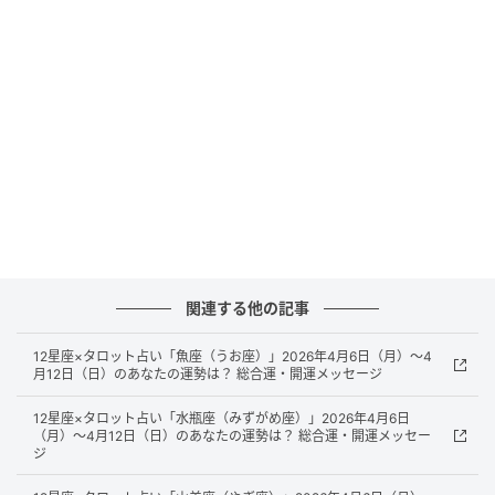
■「隙間」がないと新しいものが入らない
→物理的なスペースがない状態は、心理的にも「新し
い情報や縁」を受け入れる余裕を奪ってしまうという
考え方もあります。
■清潔感が損なわれる
→パンパンに膨らんだバッグは、型崩れしやすく、周
囲に「余裕のなさ」を感じさせてしまう可能性も。
関連する他の記事
幸運を呼び込む「バッグの中身」3つの整理ポイント
12星座×タロット占い「魚座（うお座）」2026年4月6日（月）～4
月12日（日）のあなたの運勢は？ 総合運・開運メッセージ
新年度のフレッシュな運気を味方につけるために、ま
ずは以下の3点をチェックしてみましょう。
12星座×タロット占い「水瓶座（みずがめ座）」2026年4月6日
（月）～4月12日（日）のあなたの運勢は？ 総合運・開運メッセー
ジ
① 「1日1回」の全出し習慣