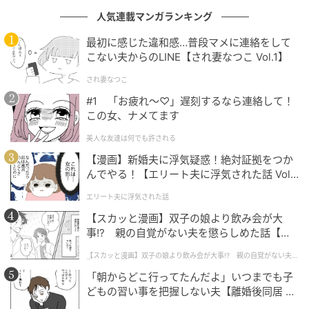
め、フットワークを軽くしてくれます。
人気連載マンガランキング
③ 「底」に溜まったゴミを払う
最初に感じた違和感…普段マメに連絡をして
こない夫からのLINE【され妻なつこ Vol.1】
バッグの底に溜まった小さなゴミや消しゴムのカスな
され妻なつこ
どは、意外と見落としがちです。
#1 「お疲れ〜♡」遅刻するなら連絡して！
この女、ナメてます
「入り口」や「底」を綺麗に保つことは、風水などの
観点からも、良いエネルギーを循環させるための基本
美人な友達は何でも許される
と言われています。週に一度は内側をきれいにすると
【漫画】新婚夫に浮気疑惑！絶対証拠をつか
んでやる！【エリート夫に浮気された話 Vol.
◎
1】
エリート夫に浮気された話
「軽やかさ」が新しい縁を連れてくる
【スカッと漫画】双子の娘より飲み会が大
事!? 親の自覚がない夫を懲らしめた話【第1
バッグが軽くなると、自然と背筋が伸び、歩くスピー
話】
【スカッと漫画】双子の娘より飲み会が大事!? 親の自覚がない夫を
ドも変わります。その「軽やかさ」こそが、新年度の
懲らしめた話
「朝からどこ行ってたんだよ」いつまでも子
新しい出会いやチャンスを掴み取るための第一歩。
どもの習い事を把握しない夫【離婚後同居 Vo
l.1】