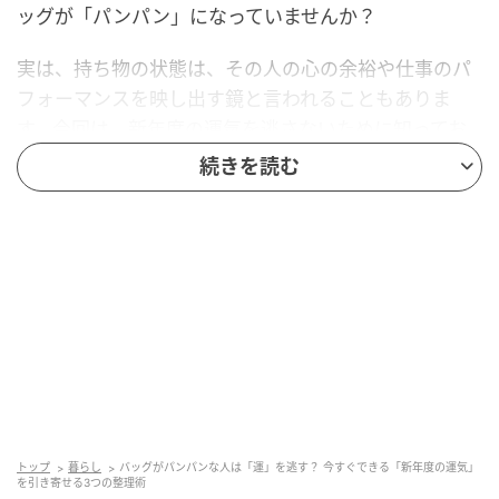
ッグが「パンパン」になっていませんか？
実は、持ち物の状態は、その人の心の余裕や仕事のパ
フォーマンスを映し出す鏡と言われることもありま
す。今回は、新年度の運気を逃さないために知ってお
きたい、バッグの整理術をご紹介します。
続きを読む
なぜバッグがパンパンだと「運」を逃すのか？
「運が良い」とされる人の共通点に、フットワークの
軽さがあります。逆に、重すぎるバッグや中身が整理
されていない状態には、以下のようなデメリットが潜
んでいると考えられています。
■チャンスへの反応が遅れる
→必要なものがすぐに出てこないストレスは、脳のワ
トップ
暮らし
バッグがパンパンな人は「運」を逃す？ 今すぐできる「新年度の運気」
ーキングメモリを無駄に消費します。
を引き寄せる3つの整理術