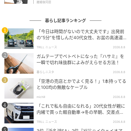
「何を入れようか」と考える前に、まずは「何を出そ
離婚後同居
うか」から始めてみませんか？
暮らし記事ランキング
スッキリとしたバッグで、4月の爽やかな風を感じなが
ら一歩を踏み出せば、思わぬ幸運が舞い込んでくるか
「今日は時間がないので大丈夫です」出発前
の“5分”を惜しんだ40代女性、お盆の高速道
もしれません。
路で家族旅行の予定が崩れたワケ
TRILL ニュース
2026.8.8
元記事で読む
ガムテープでベトベトになった『ハサミ』を
一瞬で切れ味抜群によみがえらせる方法！
の記事をもっとみる
暮らしニスタ
2026.8.8
「空港の売店とかでよく見る！」1本持ってる
と100均の無敵なケーブル
michill
2026.8.8
「これで私も自由になれる」20代女性が親に
内緒で買った軽自動車→冬の早朝、交差点で
迎えた“残酷な結末”
TRILL ニュース
2026.8.8
3位『浜名湖SA』2位『刈谷ハイウェイオア