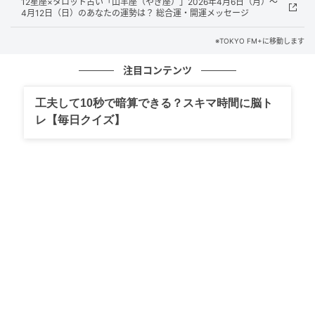
12星座×タロット占い「山羊座（やぎ座）」2026年4月6日（月）～
4月12日（日）のあなたの運勢は？ 総合運・開運メッセージ
帰宅後、バッグの中身を一度すべて机の上に出してみ
ましょう。
※TOKYO FM+に移動します
「今日1日使わなかったもの」は意外と多いはず。不要
注目コンテンツ
なレシート、使い終わった資料、念のために持ってい
工夫して10秒で暗算できる？スキマ時間に脳ト
た重いモバイルバッテリー……。一度リセットすること
レ【毎日クイズ】
で、翌朝「今の自分に必要なもの」だけを選び取る余
裕が生まれます。
② 「予備の予備」を手放す
「もしもの時のため」に持ち歩いている雨傘や何本も
のペン、予備のマスク。もちろん備えは大切ですが、
過剰な備えは「不安」の裏返しでもあります。
「今日は雨が降らない」と決めたら傘を置いていく。
そんな小さな決断の積み重ねが、自分への信頼感を高