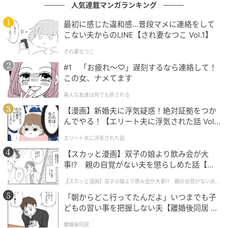
人気連載マンガランキング
writer：Yuri.A
最初に感じた違和感…普段マメに連絡をして
こない夫からのLINE【され妻なつこ Vol.1】
元記事で読む
され妻なつこ
次の記事
#1 「お疲れ〜♡」遅刻するなら連絡して！
この女、ナメてます
【ユニクロのシャツ】がやっぱり使える♡ 周
りに褒められそう！「好印象コーデ」
美人な友達は何でも許される
【漫画】新婚夫に浮気疑惑！絶対証拠をつか
んでやる！【エリート夫に浮気された話 Vol.
の記事をもっとみる
1】
エリート夫に浮気された話
【スカッと漫画】双子の娘より飲み会が大
事!? 親の自覚がない夫を懲らしめた話【第1
話】
【スカッと漫画】双子の娘より飲み会が大事!? 親の自覚がない夫を
懲らしめた話
「朝からどこ行ってたんだよ」いつまでも子
どもの習い事を把握しない夫【離婚後同居 Vo
l.1】
離婚後同居