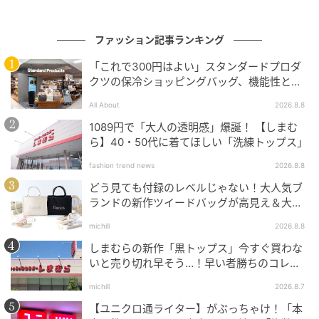
ファッション記事ランキング
「これで300円はよい」スタンダードプロダ
クツの保冷ショッピングバッグ、機能性とデ
ザインでネット大絶賛
All About
2026.8.8
1089円で「大人の透明感」爆誕！ 【しまむ
ら】40・50代に着てほしい「洗練トップス」
fashion trend news
2026.8.8
どう見ても付録のレベルじゃない！大人気ブ
ランドの新作ツイードバッグが高見え＆大容
量♡
michill
2026.8.8
しまむらの新作「黒トップス」今すぐ買わな
いと売り切れ早そう…！早い者勝ちのコレ買
いリスト
michill
2026.8.7
【ユニクロ通ライター】がぶっちゃけ！「本