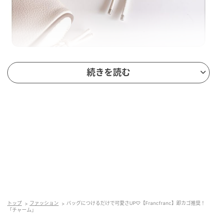
出典：Instagram
続きを読む
「チャーム ビーズ」は、ファスナートップなどに付け
られる小さめカニカンタイプ。カップのモチーフやビ
ーズには、さりげなくFrancfrancとデザインされてい
ます。「見つけた瞬間カゴ入れた」という
@risa_.pianoさんは「バッグにつけるだけで一気に垢
抜ける」とお気に入りの様子。価格は¥1,800（税
込）。ほかにもくまやハートなどいろいろなデザイン
があるので、あわせてチェックしてみて。
トップ
ファッション
バッグにつけるだけで可愛さUP♡【Francfranc】即カゴ推奨！
可愛くて便利なリップケース
「チャーム」