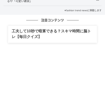
る♡「可愛い雑貨」
出典：Instagram
※fashion trend newsに移動します
バッグのポケットやポーチの中でリップが行方不明に
なって探すのにストレス……という人にぴったりなのが
注目コンテンツ
こちらの「リップケース ラウンド」¥2,200（税込）で
工夫して10秒で暗算できる？スキマ時間に脳ト
す。@risa_.pianoさんによると「キーホルダー感覚で
レ【毎日クイズ】
付けられる」チャームタイプのリップケースで、さっ
と取り出せるのが魅力。高級感のあるデザインで、お
しゃれに持ち歩けそうです。
※本文中の画像は投稿主様より掲載許諾をいただいて
います。
※こちらの記事では@risa_.piano様のInstagram投稿
をご紹介しております。
※記事内の情報は執筆時のものになります。価格変更
や、販売終了の可能性もございます。最新の商品情報
は各お店・ブランドなどにご確認くださいませ。