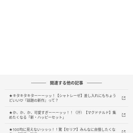
関連する他の記事
★キタキタキターーーッッ！【シャトレーゼ】差し入れにもちょう
どいい♡『話題の新作』って？
★か、か、か、可愛すぎーーーッッ！！（汗）【マクドナルド】集
めたくなる「新・ハッピーセット」
★100均に見えないっっっ！！驚【セリア】みんなに自慢したくな