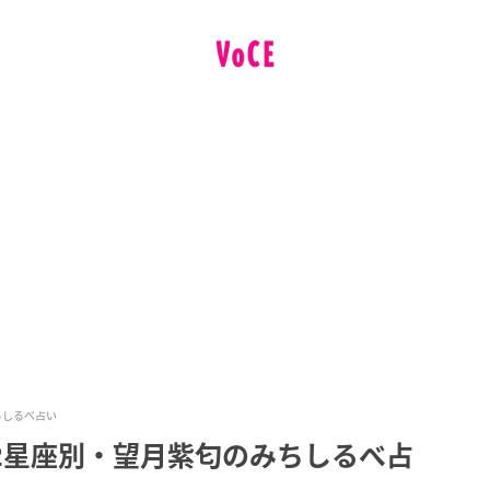
ちしるべ占い
12星座別・望月紫匂のみちしるべ占