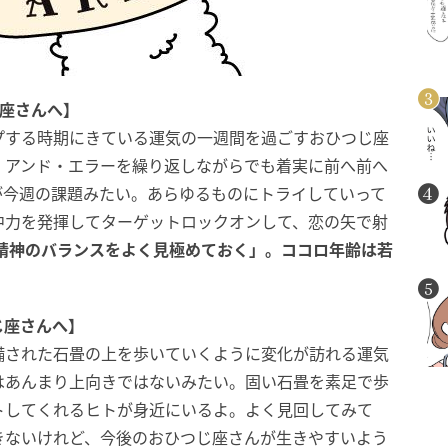
じ座さんへ】
プする時期にきている運気の一週間を過ごすおひつじ座
・アンド・エラーを繰り返しながらでも着実に前へ前へ
が今週の課題みたい。あらゆるものにトライしていって
中力を発揮してターゲットロックオンして、恋の矢で射
精神のバランスをよく見極めておく」。ココロ年齢は若
じ座さんへ】
備された石畳の上を歩いていくように変化が訪れる運気
はあんまり上向きではないみたい。固い石畳を素足で歩
トしてくれるヒトが身近にいるよ。よく見回してみて
きないけれど、今後のおひつじ座さんが生きやすいよう