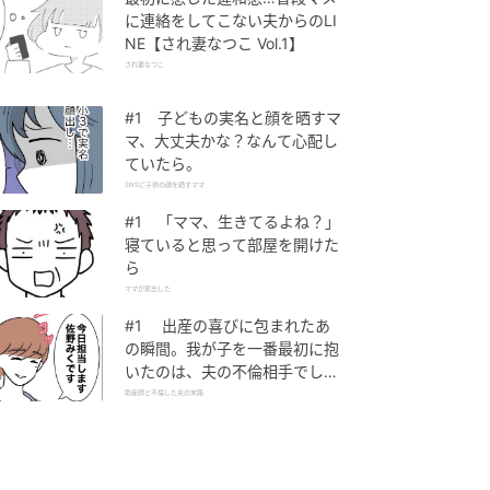
に連絡をしてこない夫からのLI
NE【され妻なつこ Vol.1】
され妻なつこ
#1 子どもの実名と顔を晒すマ
マ、大丈夫かな？なんて心配し
ていたら。
SNSに子供の顔を晒すママ
#1 「ママ、生きてるよね？」
寝ていると思って部屋を開けた
ら
ママが家出した
#1 出産の喜びに包まれたあ
の瞬間。我が子を一番最初に抱
いたのは、夫の不倫相手でし
た。
助産師と不倫した夫の末路