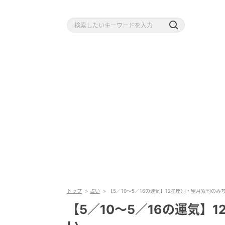
トップ
占い
【5／10〜5／16の運気】12星座別・望月紫匂のみ
【5／10〜5／16の運気】