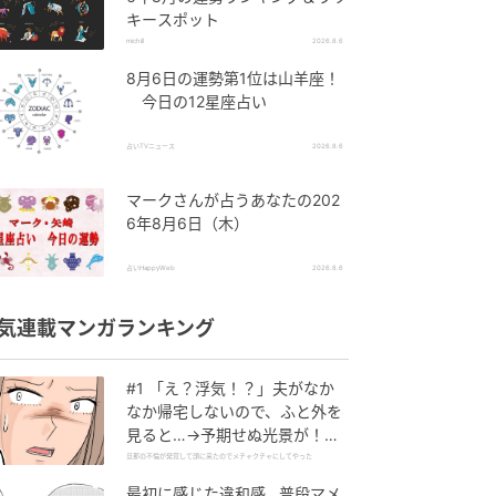
キースポット
michill
2026.8.6
8月6日の運勢第1位は山羊座！
今日の12星座占い
占いTVニュース
2026.8.6
マークさんが占うあなたの202
6年8月6日（木）
占いHappyWeb
2026.8.6
気連載マンガランキング
#1 「え？浮気！？」夫がなか
なか帰宅しないので、ふと外を
見ると…→予期せぬ光景が！｜
旦那の不倫が発覚して頭に来た
旦那の不倫が発覚して頭に来たのでメチャクチャにしてやった
のでメチャクチャにしてやった
最初に感じた違和感…普段マメ