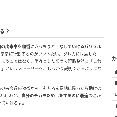
なる？
向の出来事を順番にきっちりとこなしていけるパワフル
くままに行動するのがいいみたい。ダレカに忖度した
カ
しまうのではなく、堂々とした態度で理路整然と「これ
く」というストーリーを、しっかり説明できるようにな
る
のも今週の特徴かも。もちろん窮地に陥ったら助けの
いいけれど、
自分のチカラだめしをするのに最適
の週か
いていけるよ。