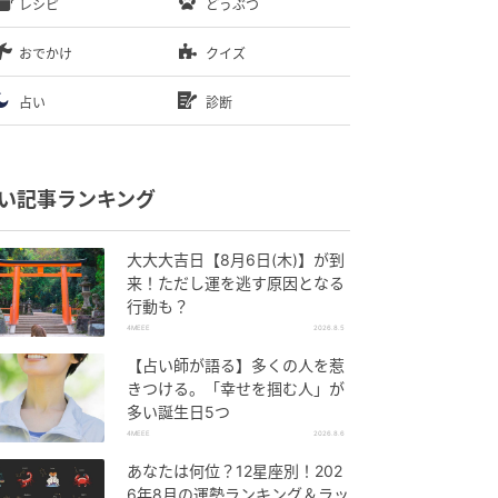
レシピ
どうぶつ
おでかけ
クイズ
占い
診断
い記事ランキング
大大大吉日【8月6日(木)】が到
来！ただし運を逃す原因となる
行動も？
4MEEE
2026.8.5
【占い師が語る】多くの人を惹
きつける。「幸せを掴む人」が
多い誕生日5つ
4MEEE
2026.8.6
あなたは何位？12星座別！202
6年8月の運勢ランキング＆ラッ