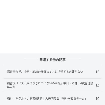
次の記事
強肩炸裂！巨人・山瀬が盗塁を刺した！福留
孝介氏「田中選手がかなり前でアウトになり
ましたよ」
の記事をもっとみる
関連する他の記事
福留孝介氏、中日・細川の守備のミスに「慌てる必要がない」
福留氏「リズムが作りきれていないのかな」中日・岡林、4試合連続
無安打
強い！ヤクルト、開幕5連勝！大矢明彦氏「勢いがあるチーム」