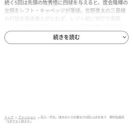
続く5回は先頭の牧秀悟に四球を与えると、度会隆輝の
左飛をレフト・キャベッジが落球。佐野恵太の三塁線
の打球を坂本勇人がとれず、レフト前に安打で満塁
に。ここを踏ん張りたい竹丸は、宮崎敏郎を空振り三
振に仕留めたが、山本、ヒュンメルに連続適時打を浴
続きを読む
びた。竹丸はプロ2度目の先発は、5回・101球を投
げ、5被安打、6奪三振、4与四球、3失点だった。
野村氏は、5回の竹丸の投球に「坂本勇人も止めていれ
ばというのもありましたし、ホームゲッツーのところ
も１つのアウトで終わったりというところでは、考え
るとアウト6つくらいとっているな。それを2点でよく
抑えたと言っていいんでしょうかね。崩れてはいまし
たけどね」と振り返った。
元記事で読む
トップ
ファッション
巨人・竹丸、味方のミスが重なり5回に2点を失う 野村弘樹氏
「2点でよく抑えた」