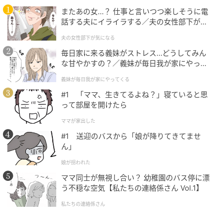
またあの女…？ 仕事と言いつつ楽しそうに電
話する夫にイライラする／夫の女性部下が気
になる（1）【夫婦の危機 まんが】
夫の女性部下が気になる
毎日家に来る義妹がストレス…どうしてみん
な甘やかすの？／義妹が毎日我が家にやって
くる（1）【義父母がシンドイんです！ まん
義妹が毎日我が家にやってくる
が】
#1 「ママ、生きてるよね？」寝ていると思
って部屋を開けたら
ママが家出した
#1 送迎のバスから「娘が降りてきてませ
ん」
娘が拐われた
ママ同士が無視し合い？ 幼稚園のバス停に漂
う不穏な空気【私たちの連絡係さん Vol.1】
私たちの連絡係さん