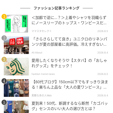
ファッション記事ランキング
＜加齢で逆に…？＞上着やシャツを羽織らず
にノースリーブのトップス・ワンピースだけ
で外出できる？
ママスタセレクト
2026.8.5
「さらさらしてて良き」ユニクロのリネンパ
ンツが夏の部屋着に高評価。冷えすぎない肌
触りが決め手
All About
2026.8.4
愛用したくなりそう♡【スタバ】の「おしゃ
れグッズ」をチェック！
fashion trend news
2026.8.5
【60代ブログ】150cm以下でもすっきり決ま
る！楽ちん上品な「大人の夏ワンピース」コ
ーデ６選
素敵なあの人Web
2026.8.4
夏到来！50代、新調するなら断然「カゴバッ
グ」センスのいい大人の選び方とは？