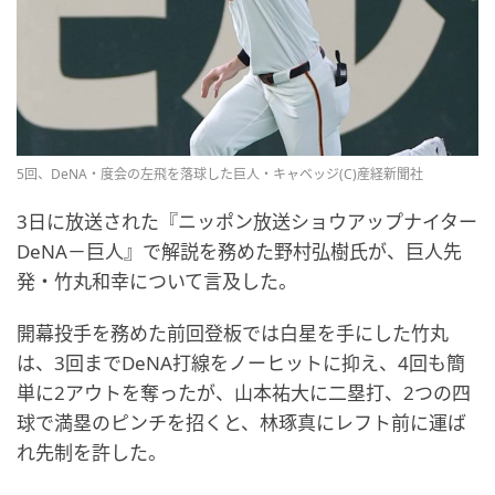
5回、DeNA・度会の左飛を落球した巨人・キャベッジ(C)産経新聞社
3日に放送された『ニッポン放送ショウアップナイター
DeNA－巨人』で解説を務めた野村弘樹氏が、巨人先
発・竹丸和幸について言及した。
開幕投手を務めた前回登板では白星を手にした竹丸
は、3回までDeNA打線をノーヒットに抑え、4回も簡
単に2アウトを奪ったが、山本祐大に二塁打、2つの四
球で満塁のピンチを招くと、林琢真にレフト前に運ば
れ先制を許した。