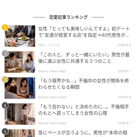
離婚から1カ月がたったころ、元夫から怒りの電話がか
恋愛記事ランキング
かってきました。なんと、元夫は私との離婚後、取引
先などの周囲に「あの会社は倒産寸前だ」「取引はや
女性「とっても美味しいんですよ」初デート
めたほうがいい」などと言いふらしていたのです。し
で“友達が経営する店”を指定→40代男性が向
かうが…待ち受けていた“悲惨な結末”
かし、誰からも相手にされず、かえって関係者から冷
TRILL ニュース
2026.8.6
ややかな目で見られるようになったそうです。
「この人と、ずっと一緒にいたい」男性が最
後に選ぶ女性に共通する３つのこと
元夫は私たちが嘘をついて追い出したのだと詰め寄っ
beauty news tokyo
2026.8.7
てきましたが、事実は異なります。会社には当然、貸
「もう限界かも…」不倫中の女性が関係を終
借対照表上の『負債』もありました。ただし、それだ
わらせたくなる瞬間
けで経営危機を意味するものではありません。
beauty news tokyo
2026.8.6
元夫は「負債＝倒産に直結する借金」だと思い込んで
「もう会わない」と決めたのに…。不倫相手
いたのです。経営の勉強を怠っていた元夫には、貸借
のもとへ戻ってしまう女性の心理
対照表では資産合計と負債・純資産合計が一致すると
beauty news tokyo
2026.8.7
いう基本知識すらありませんでした。私は元夫に対
急にペースが合うように。男性が“本命の相