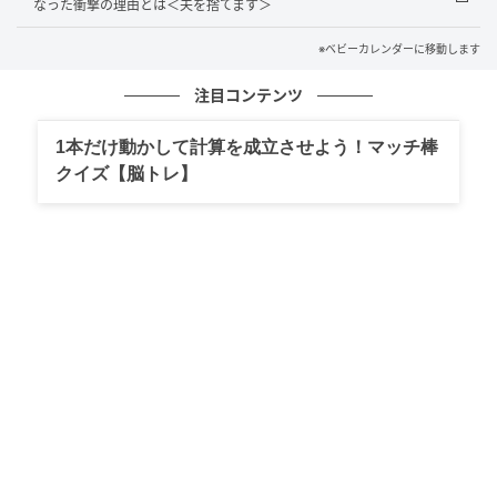
なった衝撃の理由とは＜夫を捨てます＞
に任せる」と、まともに取り合おうとはしませんでし
た。
※ベビーカレンダーに移動します
経営者として会社の資産や負債を知る重要性を説く私
注目コンテンツ
に対し、夫は「うちの会社に負債なんてないだろう」
1本だけ動かして計算を成立させよう！マッチ棒
と、根拠のない自信を見せていたのです。
クイズ【脳トレ】
そこで父が、「会社には当然、負債もあるさ。だが、
資産や純資産を含めた全体のバランスを見て判断する
ものだ」と、冗談ぽく笑いながら言いました。すると
その瞬間、夫の顔色が一変……。
夫は「借金まみれの会社だったのか！」と激しく動揺
し、その場で手のひらを返したように暴言を吐き始め
ました。
「金が使い放題だと思ったから結婚してやったのに、
借金を押しつけられるなんてごめんだ」と、夫は本心