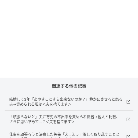
えるようになりました。夫は「次期社長としての品格
が必要だ」と言い、高級ブランドの時計やスーツを
次々と購入するようになったのです。
さらに、人脈作りのためと称して、連日のように高級
なバーやクラブへ通い詰めました。質実な生活を好む
父とは正反対の派手な振る舞いに、私は不安を覚えな
がらも、夫なりに努力しているのだと自分に言い聞か
せていました。
関連する他の記事
夫の本性が明らかになった瞬間
結婚して3年「あやすことすら出来ないのか？」静かにさせろと怒る
夫→責められる私は＜夫を捨てます＞
ある日のこと、私と父がオフィスで決算書類を確認し
ていると、夫が通りかかりました。将来を見据えて、
「頑張らないと」夫に育児の不出来を責められ反省→他人と比較、
さらに思い詰めて…？＜夫を捨てます＞
夫にも経営状態を把握してほしいと父に言われたた
め、私が声をかけると、夫は「数字のことは経理の君
仕事を頑張ろうと決意した矢先「え…えっ」激しく取り乱すことと