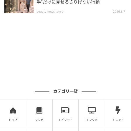
し、虚偽の情報を流して会社の信用を傷つけたとし
手”だけに見せるさりげない行動
て、刑事・民事の両面で法的措置を検討すると告げま
beauty news tokyo
2026.8.7
した。
その後、私たちは信用毀損や業務妨害に当たる可能性
もあるとして、警察への相談や、必要に応じた告訴を
含む刑事対応、民事での損害賠償請求を検討しまし
た。元夫は警察や弁護士という言葉を聞いて泣きつき
ましたが、もう遅い。結果、元夫に対して損害賠償を
求める動きが進み、相応の責任を負うことになりまし
た。
一方、私は今回の件を経て、大切なものを守る覚悟が
カテゴリ一覧
決まりました。父からは「今すぐには難しいが、お前
が社長になってみる気はないか？」と言われました。
古い慣習が残る業界ではありますが、「前例がないの
トップ
マンガ
エピソード
エンタメ
トレンド
ならあなたが最初になればいい」と、母も背中を押し
てくれています。私は今、将来の社長就任を見据え