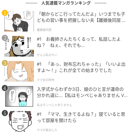
人気連載マンガランキング
をさらけ出しました。出会ったときの「一目惚れしま
「朝からどこ行ってたんだよ」いつまでも子
した」という言葉。あれは私の家柄を知った上で、私
どもの習い事を把握しない夫【離婚後同居 Vo
を落とすための嘘……？ 私はショックと怒りで混乱し
l.1】
ました。
離婚後同居
#1 お義姉さんたちくるって、私話したよ
その日の夜、夫は私を「地味で冴えない女」と罵倒
ね？ ねぇ、それでも…
し、「倒産寸前の会社に用はない」と離婚を宣言して
ぜんぶ私のせい
家を飛び出してしまいました。これまでの思い出がす
#1 「あっ、財布忘れちゃった」「いいよ出
べて崩れ去るような衝撃でしたが、同時に、経営の基
すよ〜！」これが全ての始まりでした
本である決算書すら読めない夫を後継者にしなくてよ
ママ友の財布
かったと、心のどこかで安堵する自分もいました。
入学式からわずか3日、娘のひと言が運命の
分かれ道に…【私はモンペじゃありません Vo
後日、夫から離婚届が送られてきました。その後、協
l.1】
議を経て、私たちは離婚しました。
私はモンペじゃありません
#1 「ママ、生きてるよね？」寝ていると思
って部屋を開けたら
「負債」の意味を知らなかった夫
ママが家出した