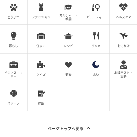
て、父の下で修行に励んでいます。近い将来、自分の
力で会社を支えていけるようになりたいと思っていま
カルチャー・
どうぶつ
ファッション
ビューティー
ヘルスケア
教養
す。
◇ ◇ ◇
暮らし
住まい
レシピ
グルメ
おでかけ
誰よりも愛していたはずのパートナーが、実は自分の
背景にある条件だけを愛していたという現実は、言葉
にできないほど残酷なものですね。しかし、その裏切
ビジネス・マ
心理テスト・
クイズ
恋愛
占い
りがきっかけで、自分自身が持つ本当の価値や、進む
ネー
診断
べき正しい道に気づけることもあるのかもしれませ
ん。信じていた人に裏切られたとき、その悲しみをバ
ネに、新しい自分に生まれ変わるための一歩を踏み出
スポーツ
診断
す勇気を持っていたいですね。
※本記事は、実際の体験談をもとに作成しています。
ページトップへ戻る
取材対象者の個人が特定されないよう固有名詞などに