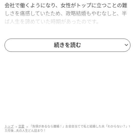
会社で働くようになり、女性がトップに立つことの難
しさを痛感していたため、政略結婚もやむなしと、半
ば人生を諦めていた時期があったのです。
運命の出会いだったはずが…
続きを読む
そんなときに現れたのが、今の夫でした。取引先との
会食で出会った夫は、情熱的にアプローチしてきまし
た。「一目惚れしました」という言葉を、当時の私は
運命だと信じ切ってしまったのです。
両親は夫の学歴や経歴に難色を示しましたが、夫は
「君と一緒にいられるなら、どんな苦労もいとわな
い。勉強して、経験を積んで、立派に跡を継いでみせ
る」と言い、ついには父も折れて、私たちは結婚。
トップ
恋愛
「負債があるなら離婚！」お金目当てで私と結婚した夫「わからない？」1
カ月後…夫の人生どん詰まり！
しかし、結婚生活が始まると、夫の行動に違和感を覚