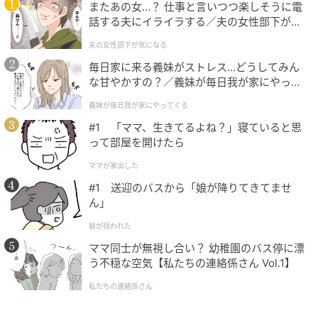
またあの女…？ 仕事と言いつつ楽しそうに電
話する夫にイライラする／夫の女性部下が気
になる（1）【夫婦の危機 まんが】
夫の女性部下が気になる
毎日家に来る義妹がストレス…どうしてみん
な甘やかすの？／義妹が毎日我が家にやって
くる（1）【義父母がシンドイんです！ まん
義妹が毎日我が家にやってくる
が】
#1 「ママ、生きてるよね？」寝ていると思
って部屋を開けたら
ママが家出した
#1 送迎のバスから「娘が降りてきてませ
ん」
娘が拐われた
ママ同士が無視し合い？ 幼稚園のバス停に漂
う不穏な空気【私たちの連絡係さん Vol.1】
私たちの連絡係さん