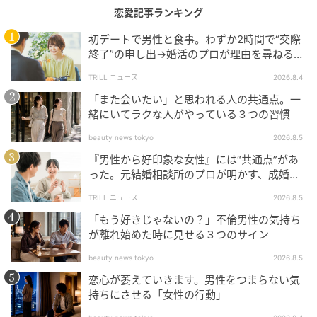
恋愛記事ランキング
初デートで男性と食事。わずか2時間で“交際
終了”の申し出→婚活のプロが理由を尋ねる
と…34歳女性が明かした“呆れた理由”
TRILL ニュース
2026.8.4
「また会いたい」と思われる人の共通点。一
緒にいてラクな人がやっている３つの習慣
beauty news tokyo
2026.8.5
『男性から好印象な女性』には“共通点”があ
った。元結婚相談所のプロが明かす、成婚し
やすい人の“たった1つの特徴”とは？
TRILL ニュース
2026.8.5
「もう好きじゃないの？」不倫男性の気持ち
が離れ始めた時に見せる３つのサイン
beauty news tokyo
2026.8.5
恋心が萎えていきます。男性をつまらない気
持ちにさせる「女性の行動」