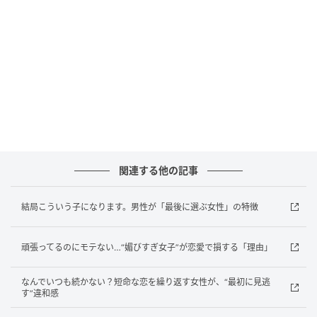
好きになると、相手中心の生活になっていませんか？
予定を合わせすぎる、不安になると連絡する、嫌なこ
とを我慢する。相手が変わっても自分の行動が同じな
ら、恋愛の結末も似やすくなります。
短命な恋を繰り返す原因は、運の悪さだけではありま
せん。最初の盛り上がりに流される、違和感を見逃
す、恋愛中の行動が変わらない。この３つの積み重ね
が、“また同じパターン”を作っています。そんな自分の
関連する他の記事
恋愛パターンにも目を向けることが同じパターンを繰
り返さないための第一歩になります。 ※画像は生成AI
結局こういう子になります。男性が「最後に選ぶ女性」の特徴
で作成しています
元記事で読む
頑張ってるのにモテない…“媚びすぎ女子”が恋愛で損する「理由」
次の記事
なんでいつも続かない？短命な恋を繰り返す女性が、“最初に見逃
す”違和感
「それ俺も嬉しい」男性は本命相手の“喜