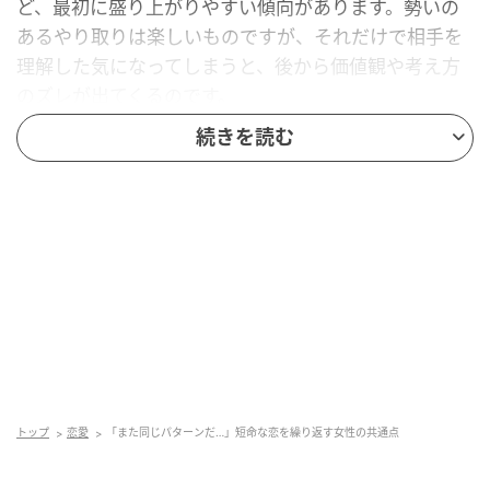
ど、最初に盛り上がりやすい傾向があります。勢いの
あるやり取りは楽しいものですが、それだけで相手を
理解した気になってしまうと、後から価値観や考え方
のズレが出てくるのです。
続きを読む
“小さな違和感”を見逃している
出会った頃に感じたモヤモヤを、「考えすぎかな」で
流していませんか？約束にルーズ、連絡が雑、自分本
位な言動がある。そんな違和感を無視したまま関係を
進めると、後になって同じ悩みを抱えやすくなりま
す。短命な恋を繰り返す女性ほど、最初のサインを軽
く見がちです。
トップ
恋愛
「また同じパターンだ…」短命な恋を繰り返す女性の共通点
“恋愛行動”が毎回同じになっている