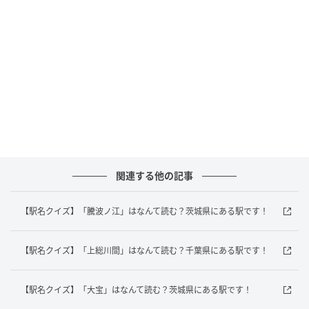
答えは「ゆいがはま
」でした！
神奈川県にある「由比ヶ浜駅」は、江ノ島電鉄線が通
っていますよ！
あなたは正解がすぐにわかりましたか？意外と難しい
駅名クイズ、ぜひ家族や友だちと一緒に楽しんでみて
くださいね。
元記事で読む
関連する他の記事
次の記事
【駅名クイズ】「騰波ノ江」はなんて読む？茨城県にある駅です！
【駅名クイズ】「小金城趾」はなんて読む？
千葉県にある駅です！
【駅名クイズ】「上総川間」はなんて読む？千葉県にある駅です！
の記事をもっとみる
【駅名クイズ】「大宝」はなんて読む？茨城県にある駅です！