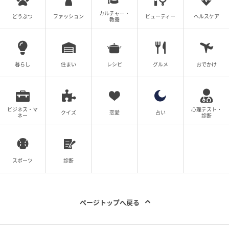
カルチャー・
どうぶつ
ファッション
ビューティー
ヘルスケア
教養
暮らし
住まい
レシピ
グルメ
おでかけ
ビジネス・マ
心理テスト・
クイズ
恋愛
占い
ネー
診断
スポーツ
診断
ページトップへ戻る