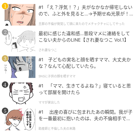
#1 「え？浮気！？」夫がなかなか帰宅しない
ので、ふと外を見ると…→予期せぬ光景が！
｜旦那の不倫が発覚して頭に来たのでメチャ
旦那の不倫が発覚して頭に来たのでメチャクチャにしてやった
クチャにしてやった
最初に感じた違和感…普段マメに連絡をして
こない夫からのLINE【され妻なつこ Vol.1】
され妻なつこ
#1 子どもの実名と顔を晒すママ、大丈夫か
な？なんて心配していたら。
SNSに子供の顔を晒すママ
#1 「ママ、生きてるよね？」寝ていると思
って部屋を開けたら
ママが家出した
#1 出産の喜びに包まれたあの瞬間。我が子
を一番最初に抱いたのは、夫の不倫相手でし
た。
助産師と不倫した夫の末路