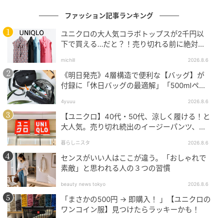
ファッション記事ランキング
ユニクロの大人気コラボトップスが2千円以
下で買える…だと？！売り切れる前に絶対買
い！
michill
2026.8.6
《明日発売》4層構造で便利な【バッグ】が
付録に「休日バッグの最適解」「500mlペッ
トボトルも入る」
4yuuu
2026.8.6
【ユニクロ】40代・50代、涼しく履ける！と
大人気。売り切れ続出のイージーパンツ、買
ってみた！
暮らしニスタ
2026.8.6
センスがいい人はここが違う。「おしゃれで
素敵」と思われる人の３つの習慣
beauty news tokyo
2026.8.6
「まさかの500円 → 即購入！ 」【ユニクロの
ワンコイン服】見つけたらラッキーかも！