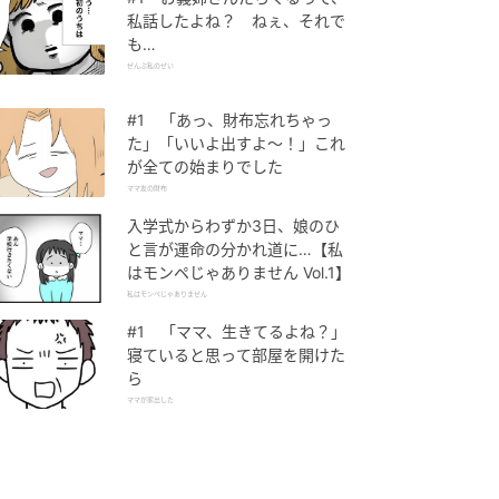
私話したよね？ ねぇ、それで
も…
ぜんぶ私のせい
#1 「あっ、財布忘れちゃっ
た」「いいよ出すよ〜！」これ
が全ての始まりでした
ママ友の財布
入学式からわずか3日、娘のひ
と言が運命の分かれ道に…【私
はモンペじゃありません Vol.1】
私はモンペじゃありません
#1 「ママ、生きてるよね？」
寝ていると思って部屋を開けた
ら
ママが家出した