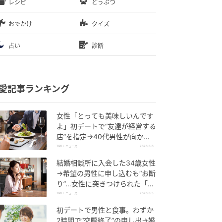
レシピ
どうぶつ
おでかけ
クイズ
占い
診断
愛記事ランキング
女性「とっても美味しいんです
よ」初デートで“友達が経営する
店”を指定→40代男性が向かう
が…待ち受けていた“悲惨な結
TRILL ニュース
2026.8.6
末”
結婚相談所に入会した34歳女性
→希望の男性に申し込むも“お断
り”…女性に突きつけられた「高
望み」以上の残酷な原因とは？
TRILL ニュース
2026.8.5
初デートで男性と食事。わずか
2時間で“交際終了”の申し出→婚