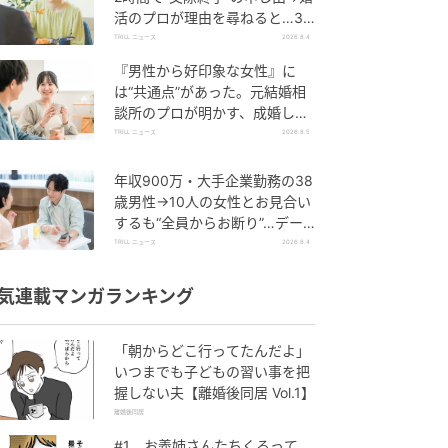
活のプロが理由を尋ねると…34
歳女性が明かした“呆れた理由”
TRILL ニュース
2026.8.4
『男性から好印象な女性』に
は“共通点”があった。元結婚相
談所のプロが明かす、成婚しや
すい人の“たった1つの特徴”と
TRILL ニュース
2026.8.5
は？
年収900万・大手企業勤務の38
歳男性→10人の女性とお見合い
するも“全員からお断り”…デー
ト中に取っていた“致命的な言
TRILL ニュース
2026.8.4
動”
気連載マンガランキング
「朝からどこ行ってたんだよ」
いつまでも子どもの習い事を把
握しない夫【離婚後同居 Vol.1】
離婚後同居
#1 お義姉さんたちくるって、