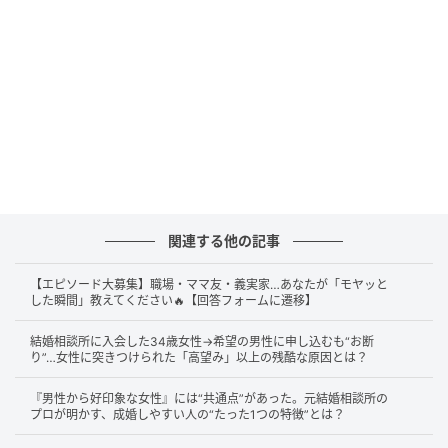
口が軽い人の共通点は
「話題の中心にいたがる
」「秘
密の重さを想像できない」「距離感が近すぎる」
の3
つ。
それぞれ詳しく解説するね。
1. 話題の中心にいたがる
口が軽い人の共通点の1つ目は、話題の中心にいたがる
関連する他の記事
こと。
【エピソード大募集】職場・ママ友・義実家…あなたが「モヤッと
した瞬間」教えてください🔥【回答フォームに遷移】
口が軽い人は、話のネタを欲しがる傾向がある。
結婚相談所に入会した34歳女性→希望の男性に申し込むも“お断
場を盛り上げたい、面白い話をしたい、関心を引きた
り”…女性に突きつけられた「高望み」以上の残酷な原因とは？
いなどの気持ちが強い。
『男性から好印象な女性』には“共通点”があった。元結婚相談所の
プロが明かす、成婚しやすい人の“たった1つの特徴”とは？
そのため、「ここだけの話」と言われた内容もついネ