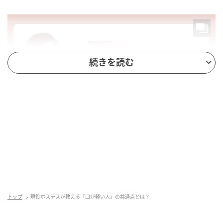
続きを読む
MOMOからのアドバイス
ちょっとした一言が、人間関係を大きくこじらせるこ
トップ
現役ホステスが教える『口が軽い人』の共通点とは？
ともある。