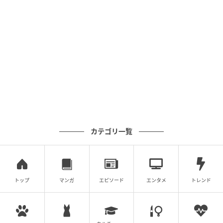
文：MOMO／ライター
現在まで15年間ホステスとして働く関西在住のアラフ
ォー女性。年間およそ1,000人以上のお客様を接客
し、リアルな言動に触れている。柔和な雰囲気から年
齢・性別問わず多くのお客様から恋愛相談を受け、ア
ドバイスを送っている。ホステスの傍ら、ダンスの講
師としても活躍中。
※記事内の写真はイメージです。
カテゴリ一覧
次の記事
#1 お義姉さんたちくるって、私話したよ
ね？ ねぇ、それでも…
トップ
マンガ
エピソード
エンタメ
トレンド
の記事をもっとみる