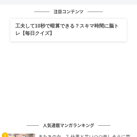
タとして別の場で話してしまう。
注目コンテンツ
本人はサービス精神のつもりでも、言われた側にとっ
ては信頼を裏切られたと感じることが多い。
工夫して10秒で暗算できる？スキマ時間に脳ト
レ【毎日クイズ】
2. 秘密の重さを想像できない
口が軽い人の共通点の2つ目は、秘密の重さを想像でき
ないこと。
口が軽い人は、「この話が外に出たらどうなるか」と
いう想像力が乏しい傾向にある。
本人にとってはただの世間話でも、当事者にとって
は“大切な秘密”ということも珍しくない。
人気連載マンガランキング
悪気がないからこそ厄介で、「そんなつもりじゃなか
った」と言いながら同じことを繰り返してしまうこと
またあの女…？ 仕事と言いつつ楽しそうに電