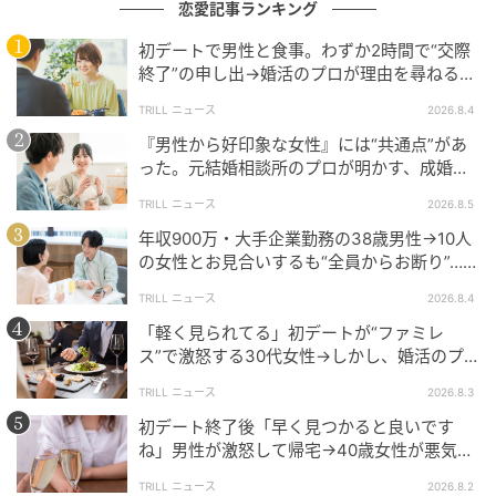
恋愛記事ランキング
初デートで男性と食事。わずか2時間で“交際
終了”の申し出→婚活のプロが理由を尋ねる
アドバイスまとめ
と…34歳女性が明かした“呆れた理由”
TRILL ニュース
2026.8.4
現役ホステスが教える「口が軽い人の共通点」には、
『男性から好印象な女性』には“共通点”があ
った。元結婚相談所のプロが明かす、成婚し
次の3つがあります。
やすい人の“たった1つの特徴”とは？
TRILL ニュース
2026.8.5
●話題の中心にいたがる
年収900万・大手企業勤務の38歳男性→10人
の女性とお見合いするも“全員からお断り”…デ
●秘密の重さを想像できない
ート中に取っていた“致命的な言動”
TRILL ニュース
2026.8.4
●距離感が近すぎる
「軽く見られてる」初デートが“ファミレ
ス”で激怒する30代女性→しかし、婚活のプ
口が軽い人は、必ずしも悪い人とは限りません。
ロが指摘する“致命的な落とし穴”とは？
TRILL ニュース
2026.8.3
初デート終了後「早く見つかると良いです
本当に信頼される人は、「何を話すか」より「何を話
ね」男性が激怒して帰宅→40歳女性が悪気な
さないか」を大切にしているのです。
く放った、“相手を傷つけた一言”とは？
TRILL ニュース
2026.8.2