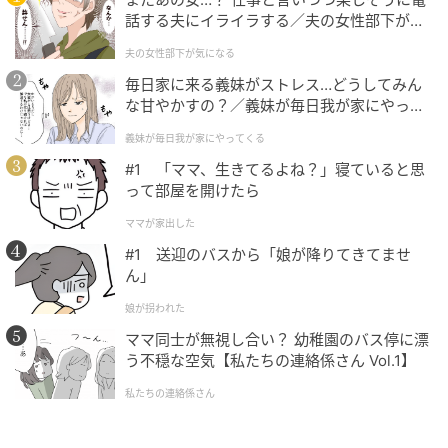
話する夫にイライラする／夫の女性部下が気
も多い。
になる（1）【夫婦の危機 まんが】
夫の女性部下が気になる
毎日家に来る義妹がストレス…どうしてみん
3. 距離感が近すぎる
な甘やかすの？／義妹が毎日我が家にやって
くる（1）【義父母がシンドイんです！ まん
義妹が毎日我が家にやってくる
口が軽い人の共通点の3つ目は、距離感が近すぎるこ
が】
#1 「ママ、生きてるよね？」寝ていると思
と。
って部屋を開けたら
人との距離が近すぎる人も、口が軽くなりがち。
ママが家出した
#1 送迎のバスから「娘が降りてきてませ
誰にでもすぐ心を開くタイプは、相手との関係性を深
ん」
く考えず情報を共有してしまいがち。
娘が拐われた
「仲良くなったから大丈夫」と思って話した内容が、
ママ同士が無視し合い？ 幼稚園のバス停に漂
う不穏な空気【私たちの連絡係さん Vol.1】
別の場所で簡単に広まってしまうことも。
私たちの連絡係さん
距離感が近いこと自体は魅力やけど、境界線がないと
信頼関係を壊してしまう原因になりかねへん。