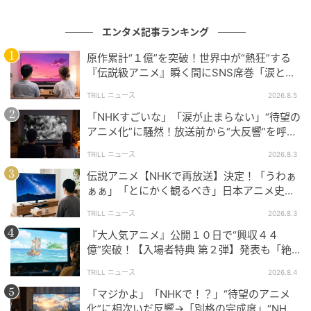
てきた信頼感があるからこそ成立するバランスであ
り、単発作品では到達しにくい完成度といえるでしょ
エンタメ記事ランキング
う。
原作累計“１億”を突破！世界中が“熱狂”する
『伝説級アニメ』瞬く間にSNS席巻「涙とま
んない」「ムリ」ファン騒然のワケ
TRILL ニュース
2026.8.5
世代を超えて響く“静かな名作”
「NHKすごいな」「涙が止まらない」“待望の
アニメ化”に騒然！放送前から“大反響”を呼ぶ
『銀河がマロを呼んでいる ふたりのねがい星』は、
「別格」の作品力
TRILL ニュース
2026.8.3
『おじゃる丸』という枠組みを超え、一本の独立した
伝説アニメ【NHKで再放送】決定！「うわぁ
物語としても高く評価される作品です。SNSで語られ
ぁぁ」「とにかく観るべき」日本アニメ史に
る“泣ける”という感想の背景には、演出、テーマ、構
刻まれる“至高の完成度”
TRILL ニュース
2026.8.3
成すべてにおいて計算された静かな強さがあります。
『大人気アニメ』公開１０日で“興収４４
再放送は、過去に感動した視聴者にとっては再確認の
億”突破！【入場者特典 第２弾】発表も「絶
対転売される」「エグいぞ」広がる波紋
機会となり、未視聴の人にとっては新たな発見の入口
TRILL ニュース
2026.8.4
となるでしょう。日常アニメの枠に収まらない一作と
「マジかよ」「NHKで！？」“待望のアニメ
して、今あらためて注目する価値があります。
化”に相次いだ反響→「別格の完成度」“NHK