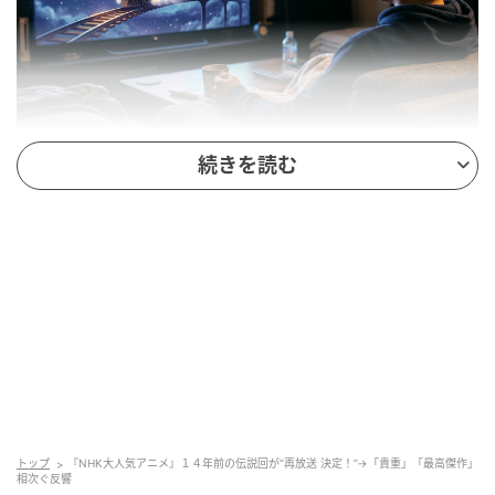
※Google Geminiにて作成（イメージ）
続きを読む
本作は、おじゃる丸のスペシャルエピソードとして
2012年に放送された作品です。原案には宮沢賢治の
『銀河鉄道の夜』の要素が取り入れられており、
幻想
的な銀河の旅と“願い”をテーマにしたストーリー
が展
開されます。
再放送は、NHKのEテレにて、
2026年4月29日（水・
祝）午前9時から放送予定
で、SNSには放送前から「最
高傑作」「本当に嬉しい」「貴重」など歓喜の声が見
られます。
トップ
『NHK大人気アニメ』１４年前の伝説回が“再放送 決定！”→「貴重」「最高傑作」
相次ぐ反響