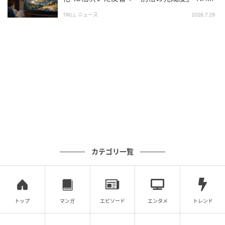
クオリティ”光る『至高の一作』
TRILL ニュース
2026.7.29
※記事は執筆時点の情報です
次の記事
＃1 夫「保育園に受かるなんて普通っしょ」
全く話を聞いていない無自覚夫を捨てるまで
のお話
の記事をもっとみる
カテゴリ一覧
トップ
マンガ
エピソード
エンタメ
トレンド