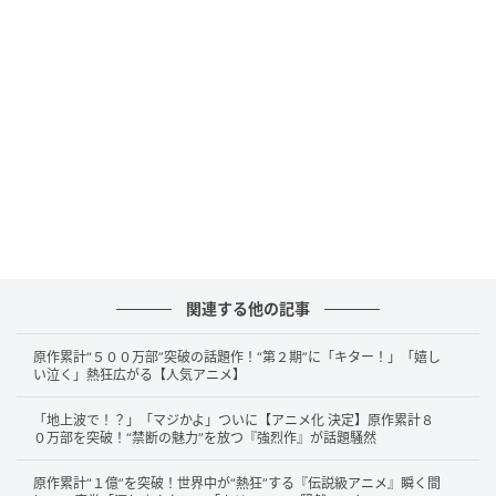
ある日、おじゃる丸とカズマは流れ星のかなえから銀
河鉄道の切符をもらいます。終点には“ねがいかなう
星”があると聞きます。「プリンを1日10個食べたい」
という願いをかなえたいおじゃる丸は、カズマといっ
しょに銀河鉄道に乗り込むことに。ふたりに、いった
い何がまちうけているのか？そして、行きついた“ねが
いかなう星”とは？という、銀河の星々を旅する冒険フ
ァンタジーです。
日常アニメとのギャップが生む深い余韻
関連する他の記事
原作累計“５００万部”突破の話題作！“第２期”に「キター！」「嬉し
本作が高く評価される理由の一つは、シリーズ本来の
い泣く」熱狂広がる【人気アニメ】
トーンとの“落差”にあります。『おじゃる丸』は基本的
「地上波で！？」「マジかよ」ついに【アニメ化 決定】原作累計８
に穏やかでコミカルな日常作品ですが、このスペシャ
０万部を突破！“禁断の魅力”を放つ『強烈作』が話題騒然
ルでは静かで詩的な空気が前面に押し出されていま
原作累計“１億”を突破！世界中が“熱狂”する『伝説級アニメ』瞬く間
す。視聴者はその変化により、物語に対する集中度が