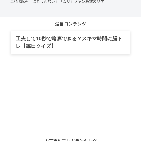
にSNS席巻「涙とまんない」「ムリ」ファン騒然のワケ
自然と高まり、感情移入が促進されます。
さらに、宮沢賢治作品特有のテーマである“生と死”“別
注目コンテンツ
れ”“祈り”といった普遍的なモチーフが、子ども向けア
ニメの世界観の中に丁寧に落とし込まれている点も重
工夫して10秒で暗算できる？スキマ時間に脳ト
レ【毎日クイズ】
要です。直接的な表現を避けながらも、視聴者に解釈
の余地を残す構成が、年齢を問わず深い余韻をもたら
します。
演出面でも、光や音の使い方が繊細で、銀河という舞
台設定が視覚的・感情的な没入感を強めています。過
剰なドラマ性に頼らず、静かな積み重ねで感情を引き
出す点が、繰り返し視聴される理由の一つといえるで
しょう。
感情を動かす“余白”の設計
人気連載マンガランキング