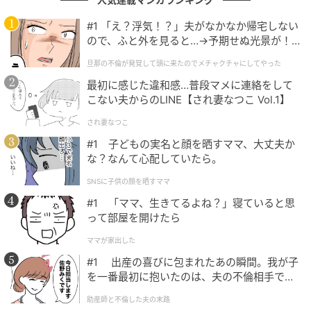
#1 「え？浮気！？」夫がなかなか帰宅しない
本作が「泣ける」と言われる理由は、単に悲しい展開
ので、ふと外を見ると…→予期せぬ光景が！
があるからではありません。むしろ特徴的なのは、感
｜旦那の不倫が発覚して頭に来たのでメチャ
旦那の不倫が発覚して頭に来たのでメチャクチャにしてやった
情を押し付けない“余白”の存在です。登場人物の行動や
クチャにしてやった
最初に感じた違和感…普段マメに連絡をして
選択は明確に描かれる一方で、その意味や重みについ
こない夫からのLINE【され妻なつこ Vol.1】
ては視聴者自身に委ねられています。
され妻なつこ
これにより、視聴者は自分の経験や記憶と物語を重ね
#1 子どもの実名と顔を晒すママ、大丈夫か
合わせやすくなり、結果として感情の深い部分が揺さ
な？なんて心配していたら。
ぶられます。特に“願い”というテーマは普遍的でありな
SNSに子供の顔を晒すママ
がら個人的でもあるため、それぞれの人生観によって
#1 「ママ、生きてるよね？」寝ていると思
受け取り方が変化する点が、評価の高さにつながって
って部屋を開けたら
います。
ママが家出した
#1 出産の喜びに包まれたあの瞬間。我が子
また、子ども向け作品としての優しさを保ちながら、
を一番最初に抱いたのは、夫の不倫相手でし
大人にも通じるテーマを内包している点も見逃せませ
た。
助産師と不倫した夫の末路
ん。これは長寿シリーズである『おじゃる丸』が築い