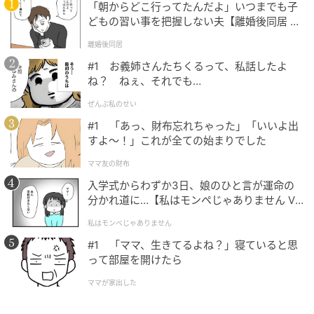
「朝からどこ行ってたんだよ」いつまでも子
どもの習い事を把握しない夫【離婚後同居 Vo
l.1】
離婚後同居
#1 お義姉さんたちくるって、私話したよ
ね？ ねぇ、それでも…
Yukako Hiramatsu
ぜんぶ私のせい
おから入りポークハンバーグ
#1 「あっ、財布忘れちゃった」「いいよ出
すよ〜！」これが全ての始まりでした
関口 絢子さんのレシピ
ママ友の財布
入学式からわずか3日、娘のひと言が運命の
ふんわりジューシーなおから入りハンバーグは、大人
分かれ道に…【私はモンペじゃありません Vo
も子どもも喜ぶメインに。マスタードを効かせた濃厚
l.1】
私はモンペじゃありません
なケチャップソースで満足感アップ。冷凍して作り置
#1 「ママ、生きてるよね？」寝ていると思
きしておけば、レンジで温めて詰めるだけでOK。
って部屋を開けたら
メイン材料／豚赤身ひき肉、おから、玉ねぎなど
ママが家出した