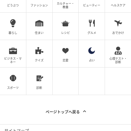
カルチャー・
どうぶつ
ファッション
ビューティー
ヘルスケア
教養
メイン材料／鶏挽き肉、しらす、クミンシードなど
暮らし
住まい
レシピ
グルメ
おでかけ
ビジネス・マ
心理テスト・
クイズ
恋愛
占い
ネー
診断
スポーツ
診断
ページトップへ戻る
サイトマップ