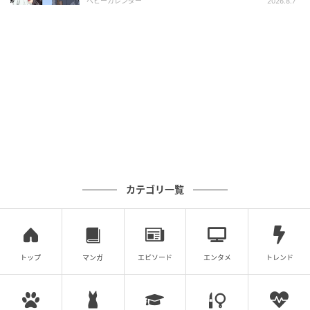
ベビーカレンダー
2026.8.7
Michiko Ogata
しらすとクミンのアジアンつくね
カテゴリ一覧
緒方 美智子さんのレシピ
冷めてもおいしい簡単おかず。しらすをたっぷり練り
込んだつくねは噛みしめるほどにうま味があふれ出
トップ
マンガ
エピソード
エンタメ
トレンド
す。クミンシードのエキゾチックな香りがお弁当のア
クセントに。