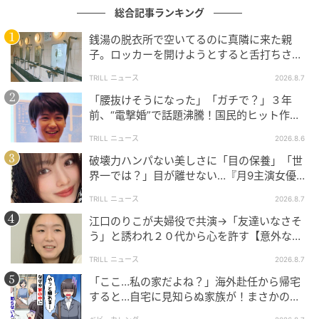
総合記事ランキング
銭湯の脱衣所で空いてるのに真隣に来た親
子。ロッカーを開けようとすると舌打ちさ
れ…→直後、娘の放った“純粋な一言”に「心の
TRILL ニュース
2026.8.7
中で拍手」
「腰抜けそうになった」「ガチで？」３年
前、“電撃婚”で話題沸騰！国民的ヒット作
『逃げ恥』で異彩放った【国宝級イケメン】
TRILL ニュース
2026.8.6
破壊力ハンパない美しさに「目の保養」「世
界一では？」目が離せない…『月9主演女優
（34歳）』“極上”美ショットがすごい
TRILL ニュース
2026.8.7
江口のりこが夫婦役で共演→「友達いなさそ
う」と誘われ２０代から心を許す【意外な親
友芸人】とは？
TRILL ニュース
2026.8.7
「ここ…私の家だよね？」海外赴任から帰宅
すると…自宅に見知らぬ家族が！まさかの真
相とは！？