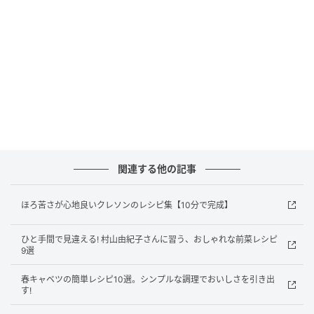
Megumi Wakai
にらとミントの鶏そぼろ
若井 めぐみさんのレシピ
お弁当の定番、そぼろご飯をおしゃれにアレンジ。豆
板醤を加えたピリ辛い鶏そぼろに、さわやかなミント
関連する他の記事
とにらの甘みが相まって、クセになる味わいに。卵そ
ぼろと一緒に詰めれば、さらに彩りよく仕上がる。
ほろ苦さが心地良いクレソンのレシピ集【10分で完成】
メイン材料／鶏ひき肉、にら、スペアミントなど
ひと手間で見違える! 村山由紀子さんに習う、おしゃれな前菜レシピ
9選
春キャベツの簡単レシピ10選。シンプルな調理でおいしさを引き出
す!