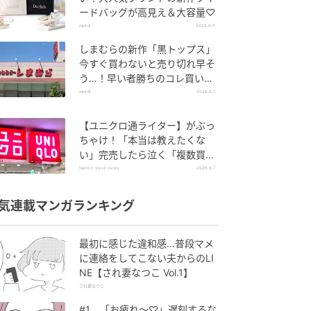
ードバッグが高見え＆大容量♡
michill
2026.8.8
しまむらの新作「黒トップス」
今すぐ買わないと売り切れ早そ
う…！早い者勝ちのコレ買いリ
スト
michill
2026.8.7
【ユニクロ通ライター】がぶっ
ちゃけ！「本当は教えたくな
い」完売したら泣く「複数買い
アイテム」
fashion trend news
2026.8.7
気連載マンガランキング
最初に感じた違和感…普段マメ
に連絡をしてこない夫からのLI
NE【され妻なつこ Vol.1】
され妻なつこ
#1 「お疲れ〜♡」遅刻するな