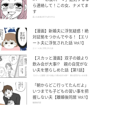
ら連絡して！この女、ナメてま
す
美人な友達は何でも許される
【漫画】新婚夫に浮気疑惑！絶
対証拠をつかんでやる！【エリ
ート夫に浮気された話 Vol.1】
エリート夫に浮気された話
【スカッと漫画】双子の娘より
飲み会が大事!? 親の自覚がな
い夫を懲らしめた話【第1話】
【スカッと漫画】双子の娘より飲み会が大事!? 親の自覚がない夫を懲ら
しめた話
「朝からどこ行ってたんだよ」
いつまでも子どもの習い事を把
握しない夫【離婚後同居 Vol.1】
離婚後同居