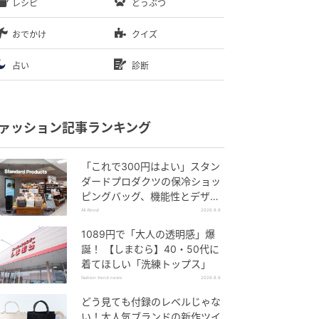
レシピ
どうぶつ
おでかけ
クイズ
占い
診断
ァッション記事ランキング
「これで300円はよい」スタン
ダードプロダクツの保冷ショッ
ピングバッグ、機能性とデザイ
ンでネット大絶賛
All About
2026.8.8
1089円で「大人の透明感」爆
誕！ 【しまむら】40・50代に
着てほしい「洗練トップス」
fashion trend news
2026.8.8
どう見ても付録のレベルじゃな
い！大人気ブランドの新作ツイ