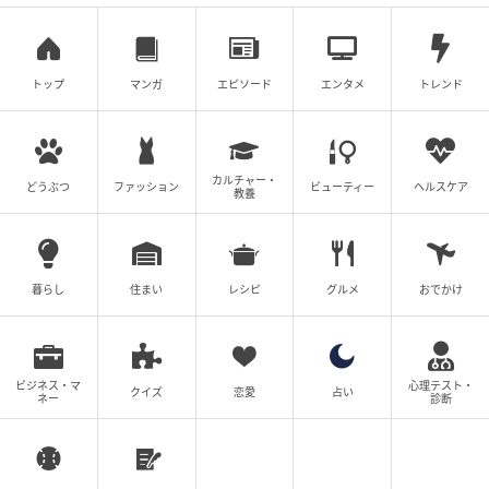
フェミニンな印象の強いオフショルトップスも、ワイ
ンのUVカットツイルロゴキャップとブラウンのスウェ
トップ
マンガ
エピソード
エンタメ
トレンド
ットワイドパンツを合わせれば程良くカジュアルダウ
ン出来るでしょう。
カルチャー・
どうぶつ
ファッション
ビューティー
ヘルスケア
教養
落ち着いた印象にまとめられた「UVカットツ
イルロゴキャップ」
この投稿をInstagramで見る
暮らし
住まい
レシピ
グルメ
おでかけ
(@_red_sjk)がシェアした投稿
ビジネス・マ
心理テスト・
ネイビー×ブラウンのカラーリングがトレンドを押さえ
クイズ
恋愛
占い
ネー
診断
つつも落ち着いた印象を与えてくれる「UVカットツイ
ルロゴキャップ」は、ホワイトの刺繍ロゴが際立つデ
ザインが最大の特徴。