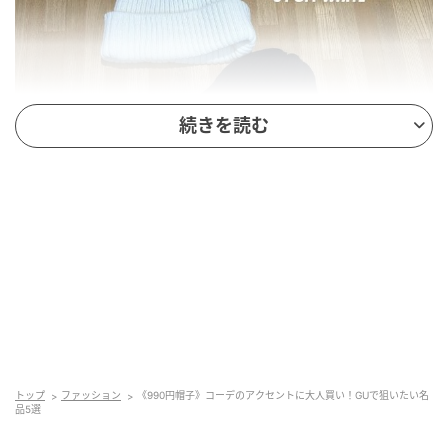
続きを読む
出典:Nana様ご提供
適度な肉厚さの編地によって季節を問わずに着用可能
な「リブビーニー」は、合わせるトップスによってき
れいめコーディネートにもカジュアルコーディネート
トップ
ファッション
《990円帽子》コーデのアクセントに大人買い！GUで狙いたい名
品5選
にもマッチする優秀デザイン。