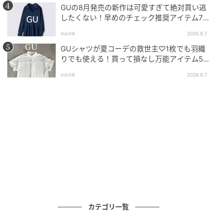
GUの8月発売の新作は可愛すぎて絶対買い逃
内蔵されたエラスティックバンドとサイズ調節可能な
したくない！早めのチェック推奨アイテム7
連発
アジャスターの組み合わせによりフィット感にも優れ
michill
2026.8.7
ており、GUのオンラインストアでは驚異的な★4.8の
GUシャツが夏コーデの救世主♡1枚でも羽織
高評価を獲得しています。
りでも使える！買って損なし万能アイテム5
選
michill
2026.8.7
■UVカットツイルロゴキャップ 990円(税込)
ワインの「UVカットツイルロゴキャップ」を
使ったパンツコーディネート
この投稿をInstagramで見る
(@8miiiko9)がシェアした投稿
ブラウンのオフショルトップス＆スウェットワイドパ
ンツ、ブラックのバッグ＆ポインテッドナローストラ
カテゴリ一覧
ップサンダルのヘルシーな肌見せコーディネート。