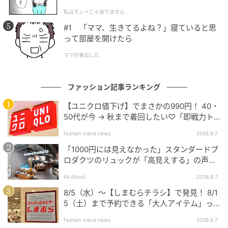
l.1】
イドパンツにフロントインした、上下UNIQLOのワン
私はモンペじゃありません
トーンコーディネート。
#1 「ママ、生きてるよね？」寝ていると思
って部屋を開けたら
ブラックのリブビーニー＆ドローストリングバッグ＆
ママが家出した
レースアップシューズで全体を引き締めて。
ファッション記事ランキング
★4.8の高評価に驚く「UVカットツイルロゴ
キャップ」
【ユニクロ値下げ】でまさかの990円！ 40・
50代が今 → 秋まで着回したい♡「即戦力ト
ップス」
この投稿をInstagramで見る
fashion trend news
2026.8.7
「1000円には見えなかった」スタンダードプ
(@8miiiko9)がシェアした投稿
ロダクツのリュックが「高見えする」の声。
2個購入する人も
All About
2026.8.7
「UVカットツイルロゴキャップ」は、汎用性に優れた
8/5（水）〜【しまむらチラシ】で発見！ 8/1
シンプルなデザインで性別を問わず被る事が出来るだ
5（土）まで予約できる「大人アイテム」っ
けでなく、紫外線を90％以上カットする嬉しいUVカッ
て？
ト機能を兼ね備えているのが魅力♡
fashion trend news
2026.8.7