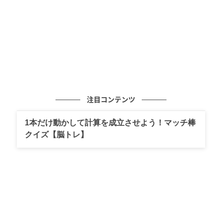
折り目を変更すればロールキャップのように被る事が
出来るほか、マシンウォッシャブル機能により自宅の
洗濯機で洗えるとあって汗をかいてもお手入れが簡単
です！
■リブビーニー 990円(税込)
注目コンテンツ
ブラックの「リブビーニー」を使ったパンツ
コーディネート
1本だけ動かして計算を成立させよう！マッチ棒
クイズ【脳トレ】