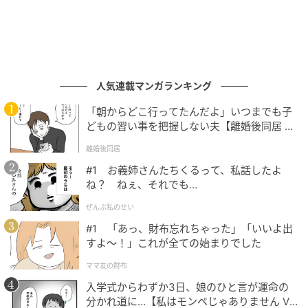
人気連載マンガランキング
「朝からどこ行ってたんだよ」いつまでも子
どもの習い事を把握しない夫【離婚後同居 Vo
l.1】
離婚後同居
#1 お義姉さんたちくるって、私話したよ
ね？ ねぇ、それでも…
ぜんぶ私のせい
#1 「あっ、財布忘れちゃった」「いいよ出
すよ〜！」これが全ての始まりでした
ママ友の財布
出典:ko様ご提供
入学式からわずか3日、娘のひと言が運命の
ライトグレーのピーナッツUTをグレーのスウェットワ
分かれ道に…【私はモンペじゃありません Vo