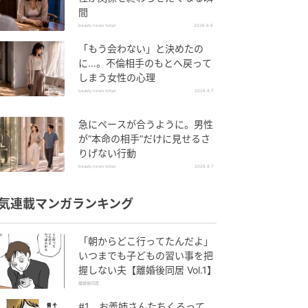
間
beauty news tokyo
2026.8.6
「もう会わない」と決めたの
に…。不倫相手のもとへ戻って
しまう女性の心理
beauty news tokyo
2026.8.7
急にペースが合うように。男性
が“本命の相手”だけに見せるさ
りげない行動
beauty news tokyo
2026.8.7
気連載マンガランキング
「朝からどこ行ってたんだよ」
いつまでも子どもの習い事を把
握しない夫【離婚後同居 Vol.1】
離婚後同居
#1 お義姉さんたちくるって、