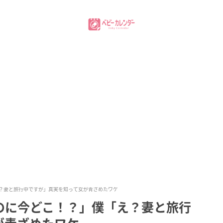
？妻と旅行中ですが」真実を知って女が青ざめたワケ
のに今どこ！？」僕「え？妻と旅行