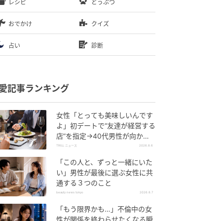
レシピ
どうぶつ
おでかけ
クイズ
占い
診断
愛記事ランキング
女性「とっても美味しいんです
よ」初デートで“友達が経営する
店”を指定→40代男性が向かう
が…待ち受けていた“悲惨な結
TRILL ニュース
2026.8.6
末”
「この人と、ずっと一緒にいた
い」男性が最後に選ぶ女性に共
通する３つのこと
beauty news tokyo
2026.8.7
「もう限界かも…」不倫中の女
性が関係を終わらせたくなる瞬