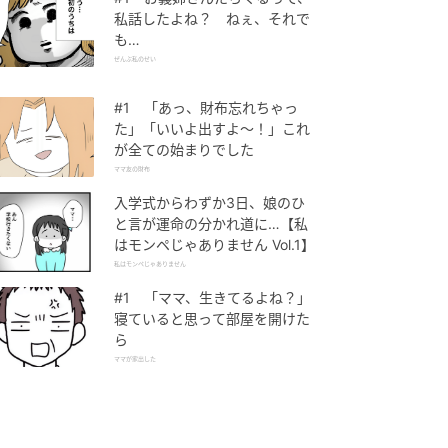
私話したよね？ ねぇ、それで
も…
ぜんぶ私のせい
#1 「あっ、財布忘れちゃっ
た」「いいよ出すよ〜！」これ
が全ての始まりでした
ママ友の財布
入学式からわずか3日、娘のひ
と言が運命の分かれ道に…【私
はモンペじゃありません Vol.1】
私はモンペじゃありません
#1 「ママ、生きてるよね？」
寝ていると思って部屋を開けた
ら
ママが家出した