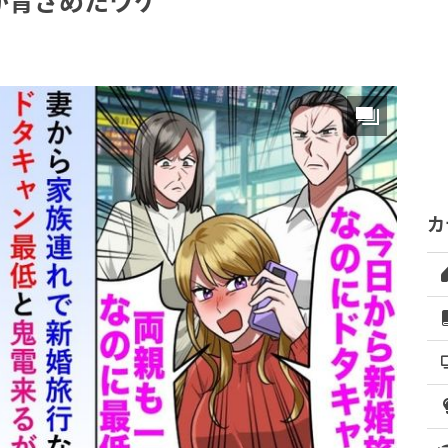
が青ざめたワケ
カ