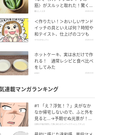
筋〉がスルッと取れた！驚くほ
ど気持ちいい裏ワザ
暮らしニスタ
2026.8.6
＜作りたい！＞おいしいサンド
イッチの具といえば何？時短や
和テイスト、仕上げのコツも
ママスタセレクト
2026.8.6
ホットケーキ、実は水だけで作
れる！ 通常レシピと食べ比べ
をしてみた
grape
2026.8.6
気連載マンガランキング
#1 「え？浮気！？」夫がなか
なか帰宅しないので、ふと外を
見ると…→予期せぬ光景が！｜
旦那の不倫が発覚して頭に来た
旦那の不倫が発覚して頭に来たのでメチャクチャにしてやった
のでメチャクチャにしてやった
最初に感じた違和感…普段マメ