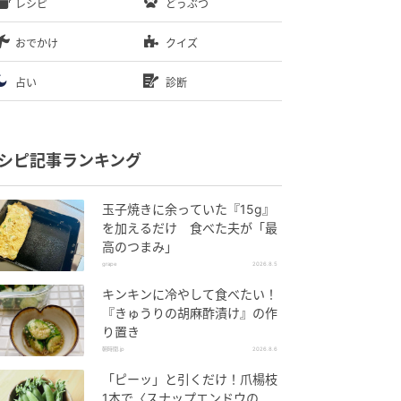
レシピ
どうぶつ
おでかけ
クイズ
占い
診断
シピ記事ランキング
玉子焼きに余っていた『15g』
を加えるだけ 食べた夫が「最
高のつまみ」
grape
2026.8.5
キンキンに冷やして食べたい！
『きゅうりの胡麻酢漬け』の作
り置き
朝時間.jp
2026.8.6
「ピーッ」と引くだけ！爪楊枝
1本で〈スナップエンドウの