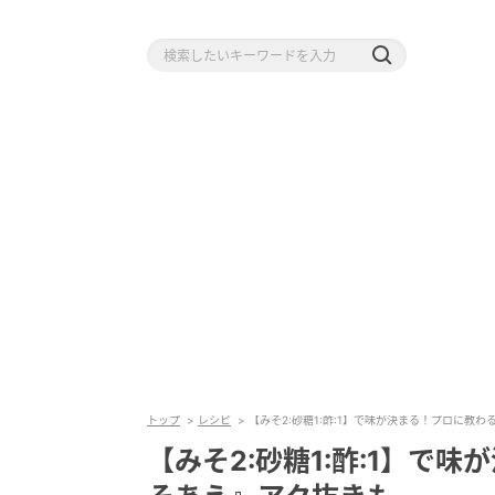
トップ
レシピ
【みそ2:砂糖1:酢:1】で味が決まる！プロに教
【みそ2:砂糖1:酢:1】で