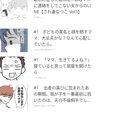
に連絡をしてこない夫からのLI
NE【され妻なつこ Vol.1】
され妻なつこ
#1 子どもの実名と顔を晒すマ
マ、大丈夫かな？なんて心配し
ていたら。
SNSに子供の顔を晒すママ
#1 「ママ、生きてるよね？」
寝ていると思って部屋を開けた
ら
ママが家出した
#1 出産の喜びに包まれたあ
の瞬間。我が子を一番最初に抱
いたのは、夫の不倫相手でし
た。
助産師と不倫した夫の末路