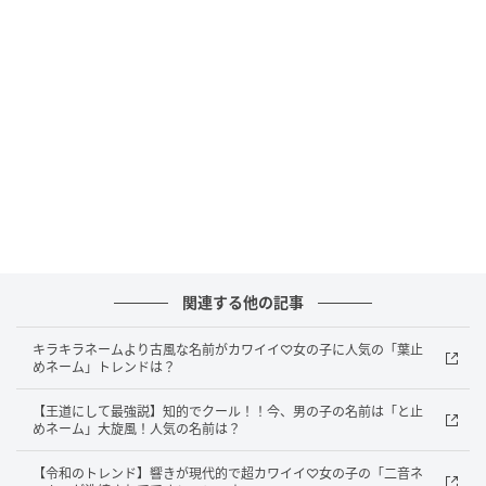
す。
2位 絃葉（主なよみ：いとは）
2位は「絃葉」。年間ランキングでは2024年36位、
2025年30位と、少しずつ順位を上げている名前です。
2月の月間名前ランキングでは3位で、1月の24位から
大きくランクアップしました。
名前の終わりに「葉」がつく「葉止めネーム」は、女
関連する他の記事
の子のレトロネーム命名トレンドの一つ。やさしい音
キラキラネームより古風な名前がカワイイ♡女の子に人気の「葉止
の響きと、古風な印象があり、人気となっています。
めネーム」トレンドは？
「絃」は琴や三味線などの弦を表し、繊細で美しい響
【王道にして最強説】知的でクール！！今、男の子の名前は「と止
めネーム」大旋風！人気の名前は？
きを連想させる漢字です。「葉」は自然や成長、みず
みずしさを感じさせます。和の趣を感じる「絃」と、
【令和のトレンド】響きが現代的で超カワイイ♡女の子の「二音ネ