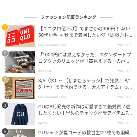
5位 莉子（主なよみ：りこ）※同率
ファッション記事ランキング
同率5位は「莉子」。年間ランキングでは2024年14
【ユニクロ値下げ】でまさかの990円！ 40・
50代が今 → 秋まで着回したい♡「即戦力ト
位、2025年21位でした。2月の月間名前ランキングで
ップス」
は10位にランクインしています。
fashion trend news
2026.8.7
「1000円には見えなかった」スタンダードプ
「莉」は「茉莉花（ジャスミン）」に使われる漢字と
ロダクツのリュックが「高見えする」の声。
2個購入する人も
して知られ、可憐で愛らしい印象があります。「子」
All About
2026.8.7
は古風で上品な響きを持ち、昔から女の子の名前に親
8/5（水）〜【しまむらチラシ】で発見！ 8/1
しまれてきた漢字です。現代的な「りこ」という二音
5（土）まで予約できる「大人アイテム」っ
の響きの今っぽさと、「子」を用いた古風さを併せ持
て？
fashion trend news
2026.8.7
った名前です。「愛らしさの中にも芯のある、品のあ
GUの8月発売の新作は可愛すぎて絶対買い逃
る人に育ってほしい」という思いが込められていると
したくない！早めのチェック推奨アイテム7
考えられます。
連発
michill
2026.8.7
GUシャツが夏コーデの救世主♡1枚でも羽織