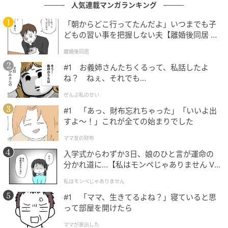
人気連載マンガランキング
願いが込められているようです。
「朝からどこ行ってたんだよ」いつまでも子
どもの習い事を把握しない夫【離婚後同居 Vo
4位 琴葉（主なよみ：ことは）
l.1】
離婚後同居
4位に入ったのは「琴葉」。年間ランキングでは2024
#1 お義姉さんたちくるって、私話したよ
ね？ ねぇ、それでも…
年12位から、2025年5位へと順位を上げており、人気
の高まりがうかがえます。2月の月間名前ランキングで
ぜんぶ私のせい
は8位でした。女の子の名付けで人気の「葉止めネー
#1 「あっ、財布忘れちゃった」「いいよ出
すよ〜！」これが全ての始まりでした
ム」です。
ママ友の財布
「琴」は日本の伝統楽器を表す、古風で品のある漢字
入学式からわずか3日、娘のひと言が運命の
です。和の美しさを感じる「琴」と、やさしい印象の
分かれ道に…【私はモンペじゃありません Vo
「葉」を組み合わせた「琴葉」は、落ち着きと華やか
l.1】
私はモンペじゃありません
さを兼ね備えた名前です。「美しい音色のように人の
#1 「ママ、生きてるよね？」寝ていると思
心を和ませ、すこやかに成長してほしい」という想い
って部屋を開けたら
が込められているのかもしれません。
ママが家出した