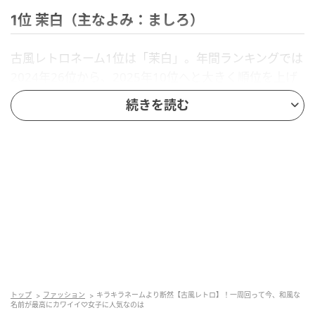
1位 茉白（主なよみ：ましろ）
古風レトロネーム1位は「茉白」。年間ランキングでは
2024年26位から、2025年10位へと大きく順位を上げ
ており、近年人気が高まっている名前です。1月に引き
続きを読む
続き、2月の月間名前ランキングでも1位となりまし
た。
「茉」は、可憐な花・「茉莉花（ジャスミン）」を思
わせる漢字で、上品でやさしい印象があります。
「白」は清らかさや純粋さ、まっさらな美しさを象徴
する字です。まだ寒さの残る2月の澄んだ空気や、雪の
白さとも重なり、季節感のある名前としても魅力を感
じます。
「清らかな心を大切にしながら、自分らしくまっすぐ
トップ
ファッション
キラキラネームより断然【古風レトロ】！一周回って今、和風な
名前が最高にカワイイ♡女子に人気なのは
育ってほしい」という願いが込められているようで