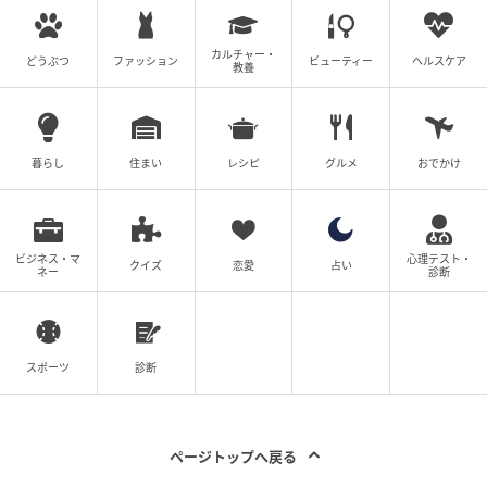
で、1月の38位から25位もランクアップしました。
カルチャー・
どうぶつ
ファッション
ビューティー
ヘルスケア
「楓」は木の名前として親しまれ、自然のぬくもりや
教養
四季の移ろいを感じさせる漢字です。秋の紅葉の印象
が強い一方で、落ち着きのある和風の響きから、季節
を問わず根強い人気があります。「自然のようにのび
暮らし
住まい
レシピ
グルメ
おでかけ
やかで、穏やかに成長してほしい」という願いがうか
がえます。
ビジネス・マ
心理テスト・
クイズ
恋愛
占い
ネー
診断
7位 紬（主なよみ：つむぎ）※同率
同じく7位は「紬」。年間ランキングでは2024年4位、
スポーツ
診断
2025年11位。2月の月間名前ランキングでは13位でし
た。
「紬」は、糸を紡いで織り上げる日本の伝統的な織物
ページトップへ戻る
を表す漢字です。丁寧に時間をかけて作られることか