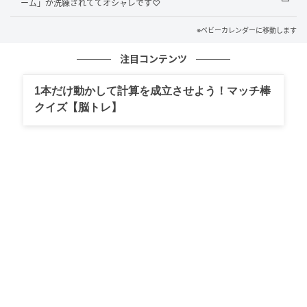
やわらかな印象の「葉」の組み合わせが、古風で上品
ーム」が洗練されててオシャレです♡
な雰囲気を引き立てています。
※ベビーカレンダーに移動します
注目コンテンツ
3位 結月（主なよみ：ゆづき）
1本だけ動かして計算を成立させよう！マッチ棒
3位は「結月」。年間ランキングでは2024年10位、
クイズ【脳トレ】
2025年4位と、高い人気を維持しています。2月の月間
名前ランキングでは6位でした。
「結」は人とのつながりや絆を、「月」は静かに空を
照らす月の美しさを表す漢字です。「月」を用いた名
前は「ムーンネーム」として近年人気があり、古風さ
と現代的なおしゃれさをあわせ持つのが魅力です。
冬から春へと向かう2月の夜空に浮かぶ月を思わせる、
凛とした美しさも感じられます。「人とのご縁を大切
にしながら、やさしく穏やかに歩んでほしい」という