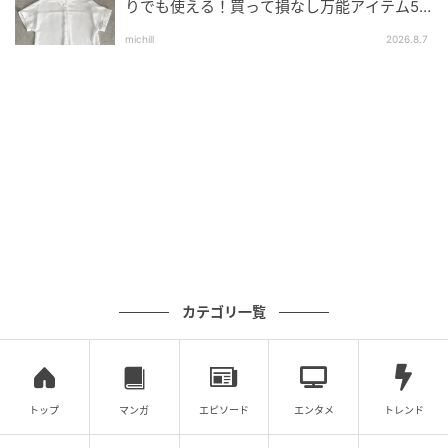
5位 六花（主なよみ：りっか）※同率
りでも使える！買って損なし万能アイテム5
選
michill
2026.8.7
同じく5位は「六花」。年間ランキングでは2024年47
位、2025年52位でした。2月の月間名前ランキングで
は10位にランクインしました。
「六花」は雪の結晶を意味する冬の季語です。厳しい
寒さの2月、雪を思わせるこの名前は季節感たっぷり。
レトロな魅力を感じさせます。雪の結晶がひとつとし
て同じ形を持たないように、「自分らしい個性を大切
にしながら、美しく成長してほしい」という願いが込
められているようです。
カテゴリ一覧
7位 楓（主なよみ：かえで）※同率
7位は「楓」。年間ランキングでは2024年29位、2025
トップ
マンガ
エピソード
エンタメ
トレンド
年48位でした。2月の月間名前ランキングでは13位