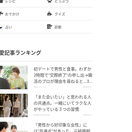
レシピ
どうぶつ
おでかけ
クイズ
占い
診断
愛記事ランキング
初デートで男性と食事。わずか
2時間で“交際終了”の申し出→婚
活のプロが理由を尋ねると…34
歳女性が明かした“呆れた理由”
TRILL ニュース
2026.8.4
「また会いたい」と思われる人
の共通点。一緒にいてラクな人
がやっている３つの習慣
beauty news tokyo
2026.8.5
『男性から好印象な女性』に
は“共通点”があった。元結婚相