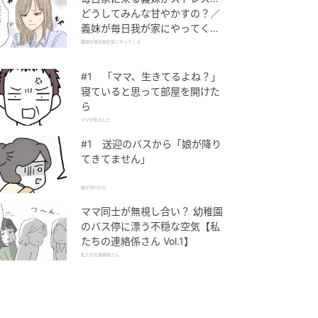
どうしてみんな甘やかすの？／
義妹が毎日我が家にやってくる
（1）【義父母がシンドイんで
義妹が毎日我が家にやってくる
す！ まんが】
#1 「ママ、生きてるよね？」
寝ていると思って部屋を開けた
ら
ママが家出した
#1 送迎のバスから「娘が降り
てきてません」
娘が拐われた
ママ同士が無視し合い？ 幼稚園
のバス停に漂う不穏な空気【私
たちの連絡係さん Vol.1】
私たちの連絡係さん