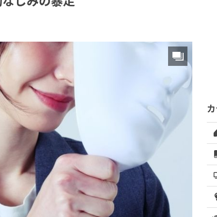
幼なじみの暴走
カ