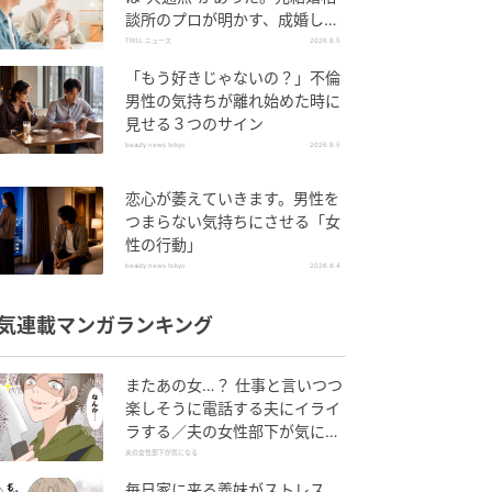
談所のプロが明かす、成婚しや
すい人の“たった1つの特徴”と
TRILL ニュース
2026.8.5
は？
「もう好きじゃないの？」不倫
男性の気持ちが離れ始めた時に
見せる３つのサイン
beauty news tokyo
2026.8.5
恋心が萎えていきます。男性を
つまらない気持ちにさせる「女
性の行動」
beauty news tokyo
2026.8.4
気連載マンガランキング
またあの女…？ 仕事と言いつつ
楽しそうに電話する夫にイライ
ラする／夫の女性部下が気にな
る（1）【夫婦の危機 まんが】
夫の女性部下が気になる
毎日家に来る義妹がストレス…