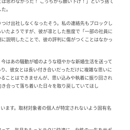
は思わなかった！ こっちから願い下げ！」という捨て
した。
りつけ出社しなくなったそう。私の連絡先もブロックし
もいたようですが、彼が凛とした態度で「一部の社員に
側に説明したことで、彼の評判に傷がつくことはなかっ
、今はあの騒動が嘘のような穏やかな新婚生活を送って
あり、彼女とは長い付き合いだっただけに複雑な思いに
わることはできませんが、思い込みや執着に振り回され
向き合って落ち着いた日々を取り戻していてほし
ています。取材対象者の個人が特定されないよう固有名
。