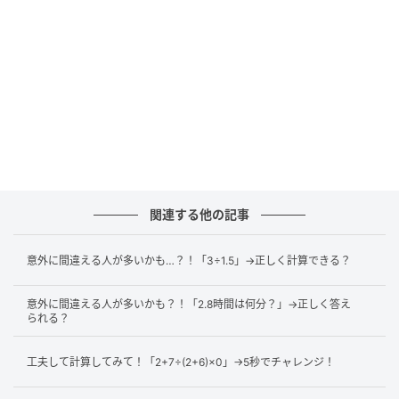
この問題のポイントは「
割る数どうしを掛けて割り算
を一つにまとめること
」です。
実は、複数の割り算は、
割る数を掛け合わせる
ことで
一つの割り算にできます。
a÷b÷c
=a÷
(b×c)
関連する他の記事
※b、cは0以外の数
意外に間違える人が多いかも…？！「3÷1.5」→正しく計算できる？
549÷5÷2であれば、次のように計算できます。
意外に間違える人が多いかも？！「2.8時間は何分？」→正しく答え
られる？
549÷5÷2
工夫して計算してみて！「2+7÷(2+6)×0」→5秒でチャレンジ！
=549÷
(5×2)
=549÷10