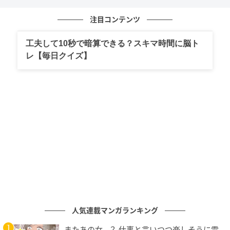
注目コンテンツ
÷10は割られる数の位を一つ下げる計算で、割られる
数の小数点を左に一桁分動かせば終了します。
つま
工夫して10秒で暗算できる？スキマ時間に脳ト
り、549=549.0と考えて、小数点を左に一桁分動かし
レ【毎日クイズ】
た54.9が正解になります。
549÷10
=54.9
最後に「
割る数どうしを掛けて割り算をまとめてもい
い理由
」について考えましょう。
整数を分数にして、以下のように計算してみてくださ
い。
人気連載マンガランキング
またあの女…？ 仕事と言いつつ楽しそうに電