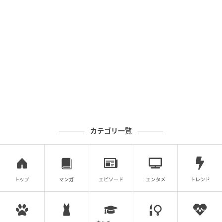
数を掛けてできる式は672÷56で、簡単になったとは言
えないのではないでしょうか。むしろ÷7、÷8と一つず
つ割り算をした方が早く答えにたどり着けるかもしれ
ませんね。
問題によって計算しやすい方法を選ぶことも大事です
よ。
※当メディアでご紹介する数学関連記事においては、
複数の解法をもつものもございます。あくまでも一例
カテゴリ一覧
のご紹介に留まることを、ご了承ください。
文（編集）：VY
トップ
マンガ
エピソード
エンタメ
トレンド
数学とIT技術学習が趣味のWebライター。実用数学技
能検定2級と数学教員免許を取得後、家庭教師や学習支
援スタッフとして数学指導を行ってきた。文系と理系