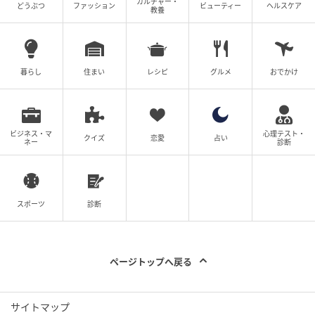
の別、年齢にとらわれない、誰でも楽しめる数学解説
カルチャー・
どうぶつ
ファッション
ビューティー
ヘルスケア
教養
作成を目指している。
スピード勝負！他の問題にも挑戦しよう！
暮らし
住まい
レシピ
グルメ
おでかけ
【脳トレ】角度を求める方法、覚えてる？→意外と忘
【脳トレ】角度を求める方法、覚えてる？→意外
れがちな『図形問題』特集
と忘れがちな『図形問題』特集
ビジネス・マ
心理テスト・
クイズ
恋愛
占い
ネー
診断
次の記事
#1 夫の「元不倫相手」から、１通の手紙が
スポーツ
診断
届きました。
ページトップへ戻る
の記事をもっとみる
サイトマップ