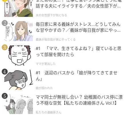
549÷5÷2
話する夫にイライラする／夫の女性部下が気
=(549/1)÷(5/1)÷(2/1)←整数は分母1の分数にできる
になる（1）【夫婦の危機 まんが】
夫の女性部下が気になる
=(549/1)
×(1/5)×(1/2)
←分数の割り算では
割る数の分子と分母
を逆にした数を掛ける
毎日家に来る義妹がストレス…どうしてみん
な甘やかすの？／義妹が毎日我が家にやって
=
(549×1×1)/(1×5×2)
←分数の掛け算では
分子どうし、分母ど
くる（1）【義父母がシンドイんです！ まん
うしを掛け合わせる
義妹が毎日我が家にやってくる
が】
=549/(5×2)
#1 「ママ、生きてるよね？」寝ていると思
って部屋を開けたら
分母に(5×2)が現れましたね。これは、割る数どうしを
ママが家出した
掛けたときの式と一致します。またb≠0のとき、a/bは
#1 送迎のバスから「娘が降りてきてませ
a÷bと変形できますので、
ん」
娘が拐われた
ママ同士が無視し合い？ 幼稚園のバス停に漂
549/(5×2)
う不穏な空気【私たちの連絡係さん Vol.1】
=549÷(5×2)
私たちの連絡係さん
が成り立ちます。最初から見ていくと、
549÷5÷2=549÷(5×2)
となっていることが分かります