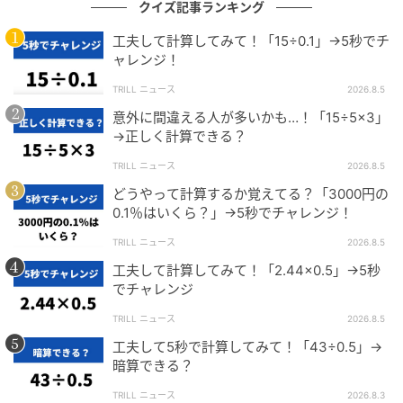
クイズ記事ランキング
ね。
工夫して計算してみて！「15÷0.1」→5秒でチ
ャレンジ！
まとめ
TRILL ニュース
2026.8.5
意外に間違える人が多いかも…！「15÷5×3」
→正しく計算できる？
今回の問題では、割る数を掛け合わせて一つの割り算
にすると計算が簡単になります。
TRILL ニュース
2026.8.5
どうやって計算するか覚えてる？「3000円の
複数の割り算は、このようにまとめて計算することが
0.1％はいくら？」→5秒でチャレンジ！
できます。ただし、この方法でいつでも計算が簡単に
TRILL ニュース
2026.8.5
なるとは限りません。
工夫して計算してみて！「2.44×0.5」→5秒
でチャレンジ
今回のように割る数どうしの掛け算が簡単で、また変
TRILL ニュース
2026.8.5
形後の式が割り算しやすい場合は確かに計算は効率化
工夫して5秒で計算してみて！「43÷0.5」→
されます。
暗算できる？
一方で、672÷7÷8のような式はどうでしょうか？割る
TRILL ニュース
2026.8.3