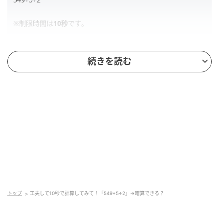
※制限時間は
10秒
です。
続きを読む
解答
正解は、「
54.9
」です。
549÷5÷2を一つずつ順番に割り算するのはかなり大変
です。
このようなややこしい割り算を簡単にする方法は、次
の「ポイント」で紹介します。ぜひ、ご覧ください。
トップ
工夫して10秒で計算してみて！「549÷5÷2」→暗算できる？
ポイント