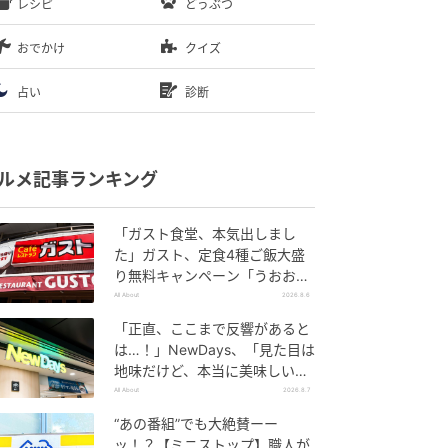
レシピ
どうぶつ
おでかけ
クイズ
占い
診断
ルメ記事ランキング
「ガスト食堂、本気出しまし
た」ガスト、定食4種ご飯大盛
り無料キャンペーン「うおおお
おおうまそう」
All About
2026.8.6
「正直、ここまで反響があると
は…！」NewDays、「見た目は
地味だけど、本当に美味しい」
話題の弁当が再登場
All About
2026.8.7
“あの番組”でも大絶賛ーー
ッ！？【ミニストップ】職人が