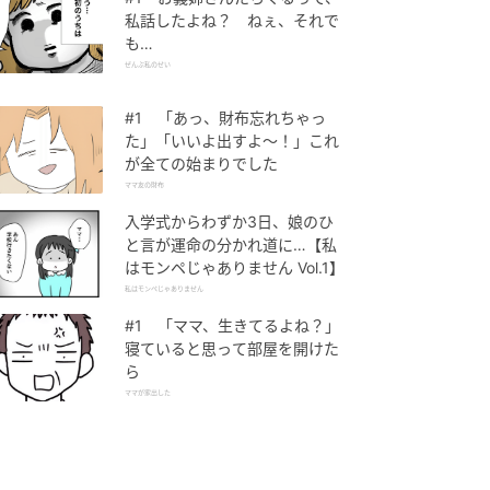
私話したよね？ ねぇ、それで
も…
ぜんぶ私のせい
#1 「あっ、財布忘れちゃっ
た」「いいよ出すよ〜！」これ
が全ての始まりでした
ママ友の財布
入学式からわずか3日、娘のひ
と言が運命の分かれ道に…【私
はモンペじゃありません Vol.1】
私はモンペじゃありません
#1 「ママ、生きてるよね？」
寝ていると思って部屋を開けた
ら
ママが家出した