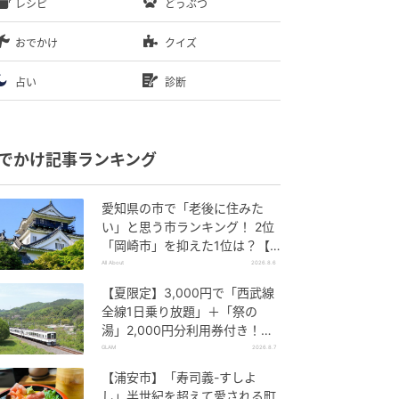
レシピ
どうぶつ
おでかけ
クイズ
占い
診断
でかけ記事ランキング
愛知県の市で「老後に住みた
い」と思う市ランキング！ 2位
「岡崎市」を抑えた1位は？【2
026年調査】
All About
2026.8.6
【夏限定】3,000円で「西武線
全線1日乗り放題」＋「祭の
湯」2,000円分利用券付き！
『秩父 夏のおでかけきっぷ』で
GLAM
2026.8.7
お得に秩父観光
【浦安市】「寿司義-すしよ
し」半世紀を超えて愛される町