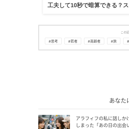
グルメ、ギャグ、子育て、旅行
この
#思考
#若者
#高齢者
#旅
あなた
アラフィフの私に話しか
しまった「あの日の出会