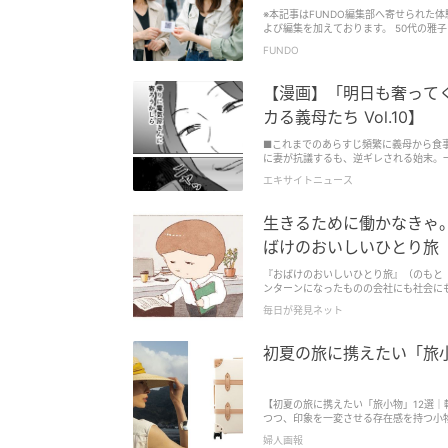
※本記事はFUNDO編集部へ寄せられた
よび編集を加えております。 50代の雅
日…
FUNDO
【漫画】「明日も奢って
カる義母たち Vol.10】
■これまでのあらすじ頻繁に義母から食
に妻が抗議するも、逆ギレされる始末。一
エキサイトニュース
生きるために働かなきゃ
ばけのおいしいひとり旅
『おばけのおいしいひとり旅』（のもと しゅうへい／KADO
ンターンになったものの会社にも社会にも
ながら、小さな「旅」に出てはおいしいも
毎日が発見ネット
のもとしゅうへいさんのコミック第2弾。
初夏の旅に携えたい「旅
【初夏の旅に携えたい「旅小物」12選
つつ、印象を一変させる存在感を持つ小
婦人画報