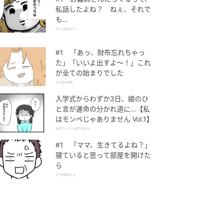
私話したよね？ ねぇ、それで
も…
ぜんぶ私のせい
#1 「あっ、財布忘れちゃっ
た」「いいよ出すよ〜！」これ
が全ての始まりでした
ママ友の財布
入学式からわずか3日、娘のひ
と言が運命の分かれ道に…【私
はモンペじゃありません Vol.1】
私はモンペじゃありません
#1 「ママ、生きてるよね？」
寝ていると思って部屋を開けた
ら
ママが家出した