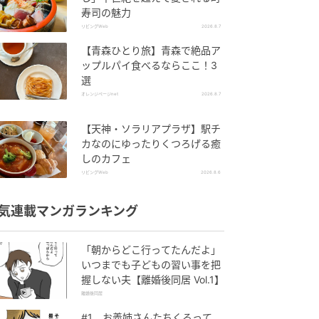
寿司の魅力
リビングWeb
2026.8.7
【青森ひとり旅】青森で絶品ア
ップルパイ食べるならここ！3
選
オレンジページnet
2026.8.7
【天神・ソラリアプラザ】駅チ
カなのにゆったりくつろげる癒
しのカフェ
リビングWeb
2026.8.6
気連載マンガランキング
「朝からどこ行ってたんだよ」
いつまでも子どもの習い事を把
握しない夫【離婚後同居 Vol.1】
離婚後同居
#1 お義姉さんたちくるって、