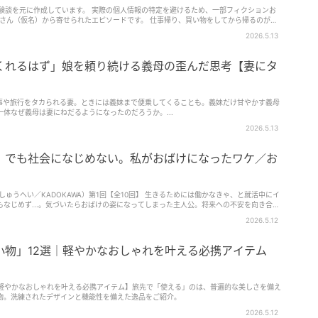
体験談を元に作成しています。 実際の個人情報の特定を避けるため、一部フィクションお
子さん（仮名）から寄せられたエピソードです。 仕事帰り、買い物をしてから帰るのが
2026.5.13
くれるはず」娘を頼り続ける義母の歪んだ思考【妻にタ
事や旅行をタカられる妻。ときには義妹まで便乗してくることも。義妹だけ甘やかす義母
体なぜ義母は妻にねだるようになったのだろうか。...
2026.5.13
。でも社会になじめない。私がおばけになったワケ／お
KAWA）第1回【全10回】 生きるためには働かなきゃ、と就活中にイ
なじめず...。気づいたらおばけの姿になってしまった主人公。将来への不安を向き合い
のと巡り合います。『おばけのおいしいひとり旅』（KADOKAWA）は、注目の作家・
2026.5.12
道に迷っても、立ち止まってもいい。回り道こそ、至福のひととき。人生が生きづ...
小物」12選｜軽やかなおしゃれを叶える必携アイテム
｜軽やかなおしゃれを叶える必携アイテム】旅先で「使える」のは、普遍的な美しさを備え
物。洗練されたデザインと機能性を備えた逸品をご紹介。
2026.5.12