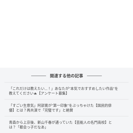
ヒント…
・“不仲”で有名なコンビの芸人
・映画監督・脚本家としても活動
「この齢で気付いたけど。あいさつと感謝、
大事」
答えは……
品川祐さん
です！
関連する他の記事
このエピソードが明かされたのは2026年3月12日放送
「これだけは教えたい…！」あなたが“本気でおすすめしたい作品”を
教えてください🔥【アンケート募集】
のテレビ朝日『アメトーーク!』。自身が持ち込んだ“レ
ギュラー番組なし芸人”企画での出来事です。出演者は
「すごい生意気」阿部寛が“第一印象”をぶっちゃけた【国民的俳
優】とは？再共演で「完璧です」と絶賛
品川祐さんをはじめ、岡野陽一さん、ネルソンズ、さ
や香、鬼越トマホークなど同じくレギュラー番組の少
青森から上京後、新山千春が通っていた【芸能人の名門高校】と
は？「都会っ子だなあ」
なさに悩む芸人たち。