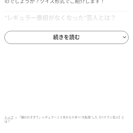
のでしょうか？クイズ形式でご紹介します！
“レギュラー番組がなくなった”芸人とは？
華やかなテレビの世界で“レギュラー番組ゼロ”の現実
続きを読む
に向き合った有名芸人。2026年3月12日に放送された
テレビ朝日『アメトーーク!』で、“レギュラー番組なし
芸人”企画として、自分からそのテーマを持ち込んだの
が今回の主人公です。
売れっ子時代は12本の番組を抱えていた彼ですが、
「2012年に0本になりまして。6年後の18年にレギュラ
ーがまた1個できた。25年にまた0本になった」と自ら
変遷を説明。当時、なぜ仕事が激減したのか自己分析
すると「30代で嫌われすぎて信頼がない」「減ってる
ときも態度悪かった」といった率直な言葉も。
トップ
「嫌われすぎて」レギュラー１２本から０本へ“大転落”した【ベテラン芸人】と
は？
一体、テレビで正直すぎる自己分析を語った“レギュラ
ー番組がなくなった芸人”とは誰なのでしょうか？