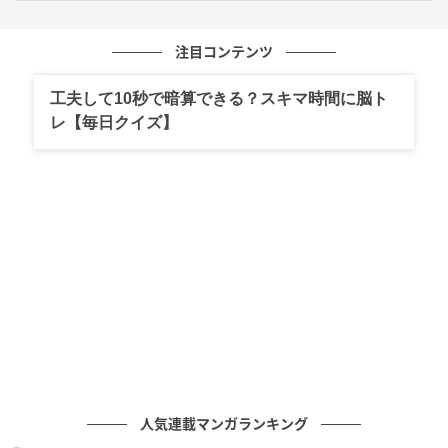
品川さんは「30代で嫌われすぎて信頼がない」「その
注目コンテンツ
頃にイキがっちゃったもんだから。減ってるときも態
度悪かった。打ち合わせのときにヘッドホンつけてた
工夫して10秒で暗算できる？スキマ時間に脳ト
り」と過去をリアルに回顧。さらに「普通だったら“お
レ【毎日クイズ】
はようございます”って言って（スタジオに）入るけ
ど、それを無言で入るとか」と自身の“やらかし”も包
み隠さずトークしました。
さらに、「以前は相方の庄司智春にもあいさつしなか
ったけど、最近言うようになった。まずはあいさつか
らだなと思って。この歳で気付いたけど。あいさつと
感謝、大事」——。そんなしみじみとしたコメント
も。番組内では、さや香の新山さんや石井さん、他の
芸人たちも自身の“レギュラーなし”の理由を分析して
盛り上がっていました。
人気連載マンガランキング