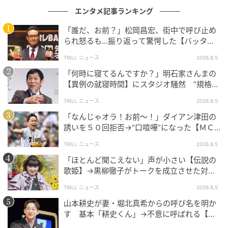
エンタメ記事ランキング
の記事をもっとみる
「誰だ、お前？」松岡昌宏、街中で呼び止め
られ怒るも…振り返って驚愕した【バッタリ
会った人物】とは？
TRILL ニュース
2026.8.5
「何時に寝てるんですか？」明石家さんまの
【異例の就寝時間】にスタジオ騒然 “規格外
の目的”も明かす
TRILL ニュース
2026.8.5
「なんじゃオラ！お前～！」ダイアン津田の
誘いを５０回拒否→“口喧嘩”になった【ＭＣ
芸人】とは？
TRILL ニュース
2026.8.5
「ほとんど聞こえない」声が小さい【伝説の
歌姫】→黒柳徹子がトークを成立させた対応
術とは？
TRILL ニュース
2026.8.5
山本耕史が妻・堀北真希からの呼び名を明か
す 基本「耕史くん」→不意に呼ばれる【ユ
ニークなあだ名】とは？