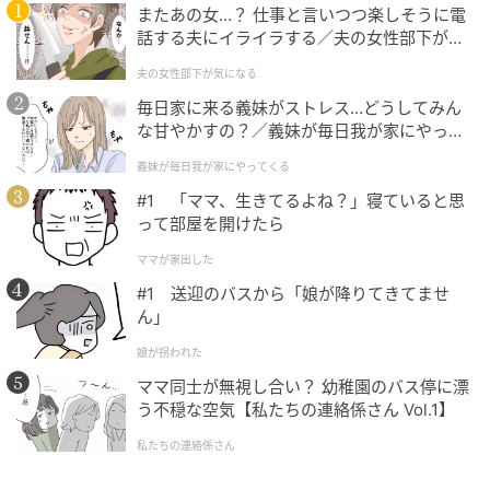
またあの女…？ 仕事と言いつつ楽しそうに電
エピソードを知るとより好きになるかも
話する夫にイライラする／夫の女性部下が気
になる（1）【夫婦の危機 まんが】
夫の女性部下が気になる
今も多くのファンに愛される芸人たちも、知られざる
毎日家に来る義妹がストレス…どうしてみん
挫折や葛藤を経験しています。品川祐さんのように、
な甘やかすの？／義妹が毎日我が家にやって
過去の自分や周囲との関係性を正直に見つめ直し、歳
くる（1）【義父母がシンドイんです！ まん
義妹が毎日我が家にやってくる
を重ねて“挨拶と感謝の大事さ”に気付く姿は、ファン
が】
#1 「ママ、生きてるよね？」寝ていると思
でなくても思わず共感したくなりますよね。
って部屋を開けたら
表舞台のきらめきの裏側で何が起きているのか、こう
ママが家出した
したエピソードを知ることで、人としての魅力や奥深
さを再発見できるかもしれません。今後も品川祐さ
#1 送迎のバスから「娘が降りてきてませ
ん」
ん、そして品川庄司の活躍に注目したくなるトークで
した。
娘が拐われた
ママ同士が無視し合い？ 幼稚園のバス停に漂
次の記事
う不穏な空気【私たちの連絡係さん Vol.1】
#1 夫の「元不倫相手」から、１通の手紙が
私たちの連絡係さん
届きました。