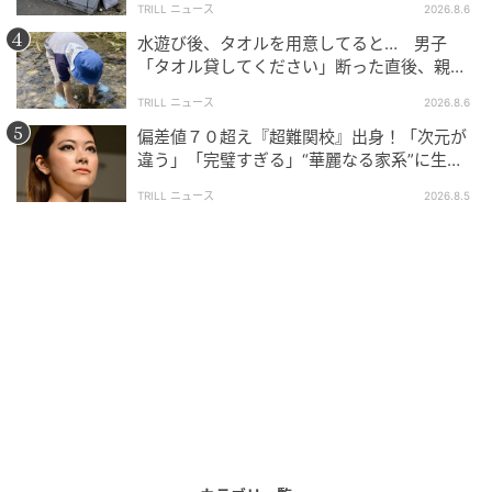
TRILL ニュース
2026.8.6
水遊び後、タオルを用意してると… 男子
「タオル貸してください」断った直後、親が
ウーマンエキサイト
大声で放った一言に絶句
TRILL ニュース
2026.8.6
偏差値７０超え『超難関校』出身！「次元が
違う」「完璧すぎる」“華麗なる家系”に生ま
れた【規格外の逸材】
TRILL ニュース
2026.8.5