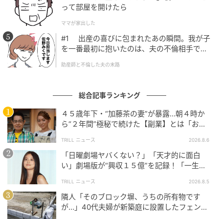
って部屋を開けたら
ウーマンエキサイト
ママが家出した
#1 出産の喜びに包まれたあの瞬間。我が子
を一番最初に抱いたのは、夫の不倫相手でし
た。
助産師と不倫した夫の末路
総合記事ランキング
４５歳年下・“加藤茶の妻”が暴露…朝４時か
ら“２年間”極秘で続けた【副業】とは「お金
を稼ぐのって大変」
TRILL ニュース
2026.8.6
「日曜劇場ヤバくない？」「天才的に面白
い」劇場版が“興収１５億”を記録！「一生言
い続ける」放送後も続く“切望の声”
TRILL ニュース
2026.8.5
隣人「そのブロック塀、うちの所有物です
が…」40代夫婦が新築庭に設置したフェン
ス、直後に迫られた"顛末"