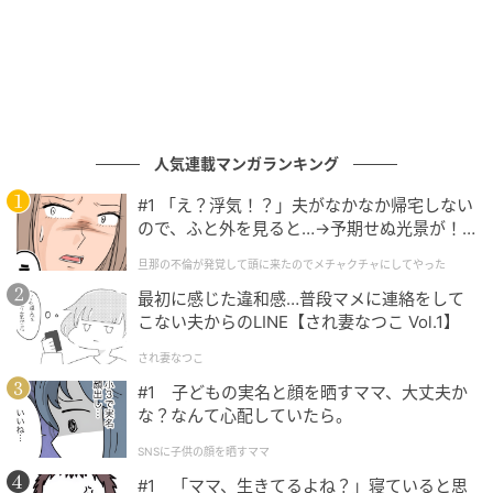
ウーマンエキサイト
人気連載マンガランキング
#1 「え？浮気！？」夫がなかなか帰宅しない
ので、ふと外を見ると…→予期せぬ光景が！
｜旦那の不倫が発覚して頭に来たのでメチャ
旦那の不倫が発覚して頭に来たのでメチャクチャにしてやった
クチャにしてやった
最初に感じた違和感…普段マメに連絡をして
こない夫からのLINE【され妻なつこ Vol.1】
され妻なつこ
#1 子どもの実名と顔を晒すママ、大丈夫か
な？なんて心配していたら。
SNSに子供の顔を晒すママ
#1 「ママ、生きてるよね？」寝ていると思