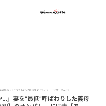
義母の謝罪→【どうでもいい言い訳】のオンパレードに妻「あん？」
…」妻を”最低”呼ばわりした義母