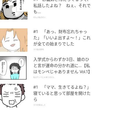
私話したよね？ ねぇ、それで
も…
ぜんぶ私のせい
#1 「あっ、財布忘れちゃっ
た」「いいよ出すよ〜！」これ
が全ての始まりでした
ママ友の財布
入学式からわずか3日、娘のひ
と言が運命の分かれ道に…【私
はモンペじゃありません Vol.1】
私はモンペじゃありません
#1 「ママ、生きてるよね？」
寝ていると思って部屋を開けた
ら
ママが家出した