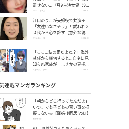
離せない…『月9主演女優（34
歳）』“極上”美ショットがすご
TRILL ニュース
2026.8.7
い
江口のりこが夫婦役で共演→
「友達いなさそう」と誘われ２
０代から心を許す【意外な親友
芸人】とは？
TRILL ニュース
2026.8.7
「ここ…私の家だよね？」海外
赴任から帰宅すると…自宅に見
知らぬ家族が！まさかの真相と
は！？
ベビーカレンダー
2026.8.7
気連載マンガランキング
「朝からどこ行ってたんだよ」
いつまでも子どもの習い事を把
握しない夫【離婚後同居 Vol.1】
離婚後同居
#1 お義姉さんたちくるって、