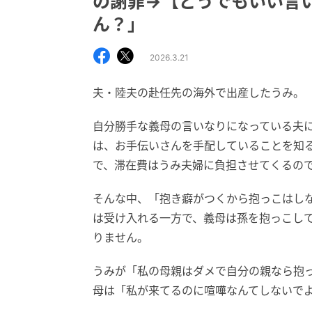
の謝罪→【どうでもいい言
ん？」
2026.3.21
夫・陸夫の赴任先の海外で出産したうみ。
自分勝手な義母の言いなりになっている夫
は、お手伝いさんを手配していることを知
で、滞在費はうみ夫婦に負担させてくるの
そんな中、「抱き癖がつくから抱っこはし
は受け入れる一方で、義母は孫を抱っこし
りません。
うみが「私の母親はダメで自分の親なら抱
母は「私が来てるのに喧嘩なんてしないで