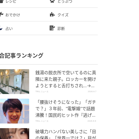
レシピ
どうぶつ
おでかけ
クイズ
占い
診断
合記事ランキング
銭湯の脱衣所で空いてるのに真
隣に来た親子。ロッカーを開け
ようとすると舌打ちされ…→直
後、娘の放った“純粋な一言”に
TRILL ニュース
2026.8.7
「心の中で拍手」
「腰抜けそうになった」「ガチ
で？」３年前、“電撃婚”で話題
沸騰！国民的ヒット作『逃げ
恥』で異彩放った【国宝級イケ
TRILL ニュース
2026.8.6
メン】
破壊力ハンパない美しさに「目
の保養」「世界一では？」目が