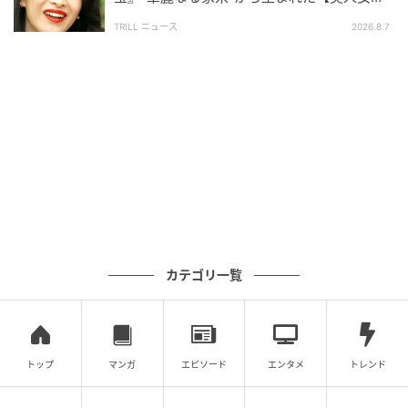
母、介護の疲れと向き合いながら、そばに居続ける
優】
妻。年金に頼る生活の中で、それでも母に手術を願う
TRILL ニュース
2026.8.7
息子――。
どのエピソードにも、“きれいごとでは済まされない現
実”があり、感動で包むにはあまりに生々しく、答えの
ない問いが突きつけられます。SNSには「序盤から重
すぎる…」「感情が追いつかない」と、動揺する声も
見受けられました。
しかし一方で、
「やってくれたなNHK…」「とんでも
カテゴリ一覧
ない名作」「遠慮なく描いてくれていて凄い」「名演
技に感動」
という声や、「
重いけどリアル
なんだろう
なぁ」といった感想が寄せられています。
トップ
マンガ
エピソード
エンタメ
トレンド
最期に向き合うとは、どういうことか。生きるとは、
何を守り、何を手放すことなのか―。