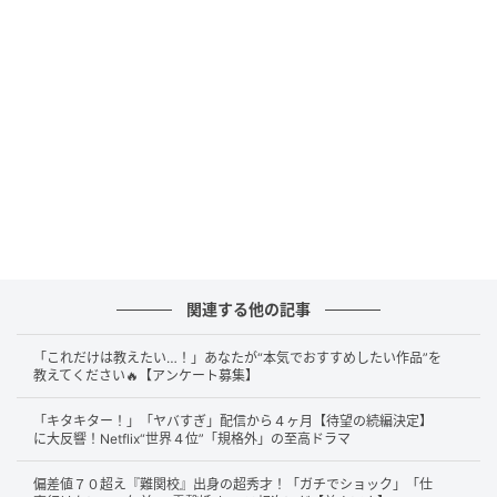
言葉にしづらい患者たちの小さな変化や心の動きを敏
感に察知し、彼らが安らかな日々を送れるよう力を尽
くしてきました。
新しく赴任してきた医師の広野誠二（
松山ケンイチ
）
もまた、初めは戸惑いを感じながらも、患者やその家
族と向き合い、「その人らしい最期とは何か」を模索
しています。
彼らが日々目の当たりにするのは、避けられない
「死」を前にした人々の葛藤や家族の様々な思い
関連する他の記事
――。この物語は、そうした日常を通して、「生きる
こと」そして「死を迎えること」の意味を考えるきっ
「これだけは教えたい…！」あなたが“本気でおすすめしたい作品”を
教えてください🔥【アンケート募集】
かけを与えてくれます。
「キタキター！」「ヤバすぎ」配信から４ヶ月【待望の続編決定】
に大反響！Netflix“世界４位”「規格外」の至高ドラマ
追求されたリアリティ
偏差値７０超え『難関校』出身の超秀才！「ガチでショック」「仕