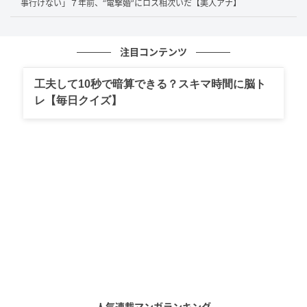
事行けない」７年前、“電撃婚”にロス相次いだ【美人アナ】
このドラマの原作は『
透明なゆりかご
』や『
毎日やら
かしてます。
』など、自らの体験を元にした作品で人
注目コンテンツ
気の漫画家・
沖田×華さん
の同名漫画『お別れホスピタ
ル』です。
工夫して10秒で暗算できる？スキマ時間に脳ト
レ【毎日クイズ】
脚本は『
おかえりモネ
』『透明なゆりかご』を手がけ
た安達奈緒子さん。
主人公である看護師・辺見歩を岸井ゆきのさんが、彼
女と共に患者やその家族と向き合う医師・広野誠二を
松山ケンイチさんが演じています。
患者とその家族を演じるのは演技派のベテラン俳優
――
泉ピン子
さん、
高橋惠子
さん、
木野花
さん、
丘み
つ子
さんなど、豪華な顔ぶれです。
ドラマ『お別れホスピタル』では、登場する患者の佇
人気連載マンガランキング