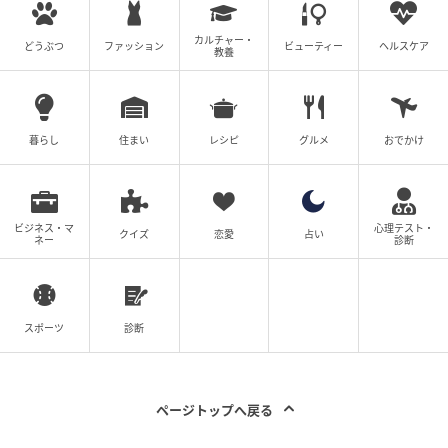
そんな問いを私たちに語りかける名作です。
カルチャー・
どうぶつ
ファッション
ビューティー
ヘルスケア
教養
※記事は執筆時点の情報です
次の記事
暮らし
住まい
レシピ
グルメ
おでかけ
#1 「ママ、生きてるよね？」寝ていると思
って部屋を開けたら
ビジネス・マ
心理テスト・
クイズ
恋愛
占い
ネー
診断
の記事をもっとみる
スポーツ
診断
ページトップへ戻る