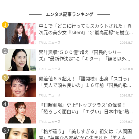
みが宿ったのでしょう。実力派キャストの名演に「日
エンタメ記事ランキング
本最高レベル」「キャスト全員うますぎる…」など称
賛の声が続出しました。
中１で「どこに行ってもスカウトされた」異
次元の美少女『silent』で“最高記録”を樹立し
た「反則級」の【トップ女優】
TRILL ニュース
2026.8.7
感動では終わらせない “限りある時間”のリア
累計興収“５００億”超え『国民的シリー
ルを描く名作
ズ』"最新作決定”に「キター」「観る以外の
選択肢ない」邦画史に刻まれる“完成度”
TRILL ニュース
2026.8.8
NHKで2024年2月に放送された本作は、終末期医療の
偏差値６５超え！『難関校』出身「スゴっ」
現場を描いた作品ですが、 決して“死”だけを描いたド
「美人で頭も良いの」１６年前『国民的歌
ラマではありません。その手前にある、譲れない思い
手』と“電撃婚”した【美人タレント】
TRILL ニュース
2026.8.7
や、言葉にならない願い――。看護師や医師が向き合
『日曜劇場』史上“トップクラス”の偉業！
うのは、治療ではなく、“その人らしい最期”の時間で
「恐ろしく面白い」「エグい」日本中を“熱
す。
狂”させた「別格」の完成度
TRILL ニュース
2026.8.7
10年ものあいだ意識の戻らない娘に声をかけ続ける
「格が違う」「美しすぎる」祖父は『人間国
宝』“華麗なる家系”から生まれた【美人女