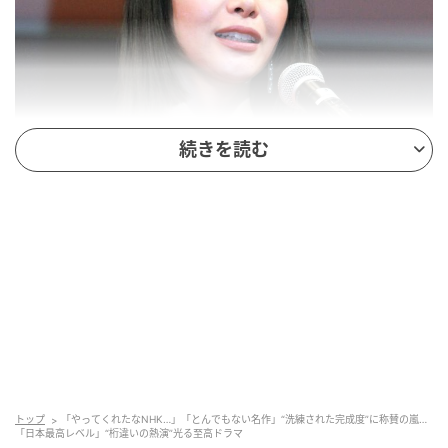
続きを読む
第７７回毎日映画コンクール 表彰式 「ケイコ 目を澄ませて」 岸井ゆきの
(C)SANKEI
作品名（放送局）：『お別れホスピタル』（NHK総
合）
放送日：2024年2月3日 〜 2月24日
出演： 岸井ゆきの（辺見歩 役）ほか
とある病院にある、終末期を迎える人々が過ごす療養
トップ
「やってくれたなNHK…」「とんでもない名作」“洗練された完成度”に称賛の嵐…
病棟。ここで働く看護師の辺見歩（
岸井ゆきの
）は、
「日本最高レベル」“桁違いの熱演”光る至高ドラマ