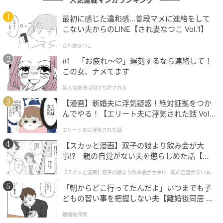
まいや話し方に“その人らしさ”がにじんでいます。
最初に感じた違和感…普段マメに連絡をして
その理由は、キャスト陣に渡された“実際のカルテのよ
こない夫からのLINE【され妻なつこ Vol.1】
うな資料”にあったと、演出を手がけた笠浦友愛さんは
され妻なつこ
明かしています。
#1 「お疲れ〜♡」遅刻するなら連絡して！
この女、ナメてます
美人な友達は何でも許される
どうしてこの人はこういう性格で、看護師さんたちや他の患者
さんにこういう態度を取るのかといったことを腑に落としてい
【漫画】新婚夫に浮気疑惑！絶対証拠をつか
んでやる！【エリート夫に浮気された話 Vol.
ただけるように、患者さん一人ひとりのバックグラウンドであ
1】
ったり、身体のどの部分が痛むのか、動かしづらいのかといっ
エリート夫に浮気された話
た具体的な病状をまとめたカルテのような資料を演じる役者さ
【スカッと漫画】双子の娘より飲み会が大
んにお渡ししました
事!? 親の自覚がない夫を懲らしめた話【第1
話】
【スカッと漫画】双子の娘より飲み会が大事!? 親の自覚がない夫を
出典：
『お別れホスピタル』は“人間賛歌”ドラマ 沖田×華の原作を昇華さ
懲らしめた話
せた制作陣にインタビュー（Real Sound）2024.02.17配信
「朝からどこ行ってたんだよ」いつまでも子
どもの習い事を把握しない夫【離婚後同居 Vo
病歴や性格といった細やかな情報を共有した上での演
l.1】
離婚後同居
技だったからこそ、一つひとつのしぐさに、現実の重