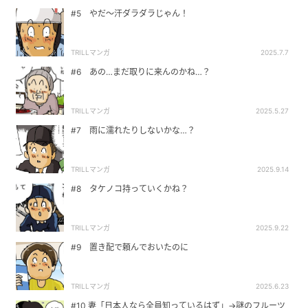
#5 やだ～汗ダラダラじゃん！
TRILLマンガ
2025.7.7
#6 あの…まだ取りに来んのかね…？
TRILLマンガ
2025.5.27
#7 雨に濡れたりしないかな…？
TRILLマンガ
2025.9.14
#8 タケノコ持っていくかね？
TRILLマンガ
2025.9.22
#9 置き配で頼んでおいたのに
TRILLマンガ
2025.6.23
#10 妻「日本人なら全員知っているはず」→謎のフルーツ