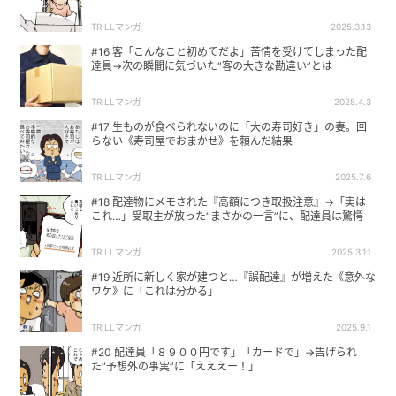
TRILLマンガ
2025.3.13
#16 客「こんなこと初めてだよ」苦情を受けてしまった配
達員→次の瞬間に気づいた“客の大きな勘違い”とは
TRILLマンガ
2025.4.3
#17 生ものが食べられないのに「大の寿司好き」の妻。回
らない《寿司屋でおまかせ》を頼んだ結果
TRILLマンガ
2025.7.6
#18 配達物にメモされた『高額につき取扱注意』→「実は
これ…」受取主が放った“まさかの一言”に、配達員は驚愕
TRILLマンガ
2025.3.11
#19 近所に新しく家が建つと…『誤配達』が増えた《意外な
ワケ》に「これは分かる」
TRILLマンガ
2025.9.1
#20 配達員「８９００円です」「カードで」→告げられ
た“予想外の事実”に「えええー！」