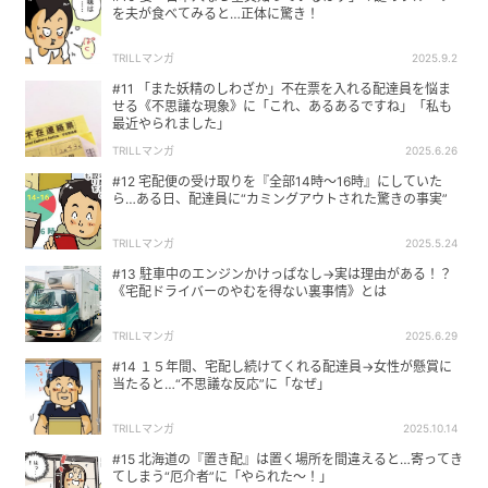
を夫が食べてみると…正体に驚き！
TRILLマンガ
2025.9.2
#11 「また妖精のしわざか」不在票を入れる配達員を悩ま
せる《不思議な現象》に「これ、あるあるですね」「私も
最近やられました」
TRILLマンガ
2025.6.26
#12 宅配便の受け取りを『全部14時〜16時』にしていた
ら…ある日、配達員に“カミングアウトされた驚きの事実”
TRILLマンガ
2025.5.24
#13 駐車中のエンジンかけっぱなし→実は理由がある！？
《宅配ドライバーのやむを得ない裏事情》とは
TRILLマンガ
2025.6.29
#14 １５年間、宅配し続けてくれる配達員→女性が懸賞に
当たると…“不思議な反応”に「なぜ」
TRILLマンガ
2025.10.14
#15 北海道の『置き配』は置く場所を間違えると…寄ってき
てしまう“厄介者”に「やられた〜！」