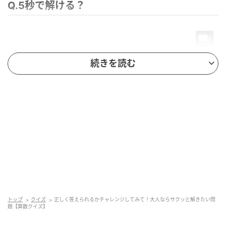
Q.5秒で解ける？
続きを読む
トップ
クイズ
正しく答えられるかチャレンジしてみて！大人ならサクッと解きたい問
題【算数クイズ】