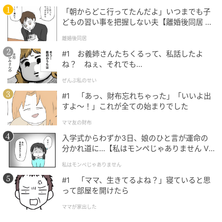
分数のたし算・ひき算では、分母をそろえる
通分
をし
「朝からどこ行ってたんだよ」いつまでも子
どもの習い事を把握しない夫【離婚後同居 Vo
ます。
l.1】
今回は、整数「
3
」を「
分母2の分数
」であらわしまし
離婚後同居
ょう。
#1 お義姉さんたちくるって、私話したよ
ね？ ねぇ、それでも…
3
ぜんぶ私のせい
=3/1
#1 「あっ、財布忘れちゃった」「いいよ出
=(3
×2)
/(1
×2
)
すよ〜！」これが全ての始まりでした
=
6/2
ママ友の財布
これをもとの計算式にあてはめます。
入学式からわずか3日、娘のひと言が運命の
分かれ道に…【私はモンペじゃありません Vo
l.1】
3
-1/2
私はモンペじゃありません
=
6/2
-1/2
#1 「ママ、生きてるよね？」寝ていると思
って部屋を開けたら
分数のひき算では、
分子の数同士を計算しましょう
。
ママが家出した
分母はそのまま
です。