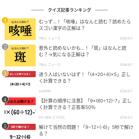
6
/2-
1
/2
クイズ記事ランキング
=
(6-1)
/2
むっず…！「咳唾」はなんと読む？読めたら
=
5/2
スゴい漢字の正解は？
約分はできないので、答えは
「5/2」
です。
TRILL ニュース
2026.8.7
意外と読めないかも…！「斑」はなんと読
基本的なルールに則って、丁寧に進めるのが計算ミス
む？→気になる正解は？
を防ぐコツ！
TRILL ニュース
2026.8.7
ぜひほかの問題にも挑戦して、計算力アップを目指し
迷う人はいないはず！「(4+20÷4)×5」正し
てみてください♡
く計算できる？
andGIRL
2026.8.7
◆ばしみく 教育・育児ジャンルが得意なWebライタ
【計算の順序に注意】「9×(60÷12)-7」正し
ー。 小学校教員・塾講師・認定こども園での勤務経験
く計算できる？正答率50％
を活かした、コンテンツ制作を手がける。通算、15年
DO-GEN どうげん
2026.8.7
以上にわたり生徒・児童を指導している。 クイズ・謎
解きが大好き。 ＜保有資格＞ 小学校教諭一種免許状
解けて当然の問題！「9−12÷(-6)」5秒で解け
る？