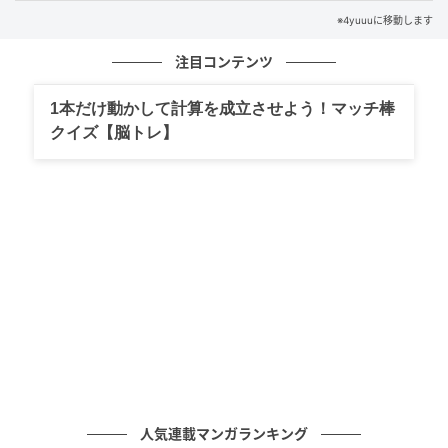
※4yuuuに移動します
注目コンテンツ
1本だけ動かして計算を成立させよう！マッチ棒
クイズ【脳トレ】
出典：4yuuu.com
正解は
「5/2」
♡
分数は小学生の頃に学習したはずですが、ルールをい
まいち覚えていない……。
大人になった今こそ、苦手克服のチャンスです♪
人気連載マンガランキング