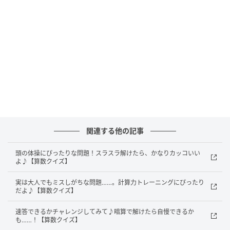
出典：4yuuu.com
【問題】
3-1/2=？
分数の計算って普段あまり見ないから苦手だ……。
しかし、ルールさえ押さえておけば難しくありませ
ん！
関連する他の記事
あなたは5秒で解けますか？
頭の体操にぴったりな問題！スラスラ解けたら、かなりカッコいい
よ♪【算数クイズ】
Answer
実は大人でもミスしがちな問題……。計算力トレーニングにぴったり
だよ♪【算数クイズ】
速答できるかチャレンジしてみて♪暗算で解けたら自慢できるか
も……！【算数クイズ】