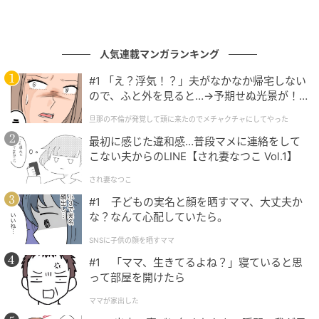
筆者には子どもがおらず、大切な子どもを亡くした
音々の気持ちを心から理解することはできない。た
人気連載マンガランキング
だ、音々の姿を見て、昔、実家で飼っていたゴールデ
#1 「え？浮気！？」夫がなかなか帰宅しない
ン・レトリバーを亡くしたときのことを思い出した。
ので、ふと外を見ると…→予期せぬ光景が！
その子は病気で亡くなったのだが、3年以上はペットロ
｜旦那の不倫が発覚して頭に来たのでメチャ
旦那の不倫が発覚して頭に来たのでメチャクチャにしてやった
クチャにしてやった
スが続き、母親はもう二度と犬を飼うことはないと言
最初に感じた違和感…普段マメに連絡をして
っていた。
こない夫からのLINE【され妻なつこ Vol.1】
それが我が子だったとしたら、2年経ったぐらいで心に
され妻なつこ
空いた穴が埋まるはずがなく、もしも同じ姿形をした
#1 子どもの実名と顔を晒すママ、大丈夫か
な？なんて心配していたら。
ヒューマノイドと一緒に暮らせるのであれば喜んで迎
え入れるだろうと、音々の心情を想像した。
SNSに子供の顔を晒すママ
#1 「ママ、生きてるよね？」寝ていると思
物語の前半で印象に残ったのは、ヒューマノイドの翔
って部屋を開けたら
がやってきた日の夜、就寝前に音々が翔に「おかえ
ママが家出した
り」と繰り返し言うシーン。たとえ本物の翔ではなく