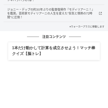
Pro.
ドキハラハラの1本！
ジョニー・デップの約30年ぶりの監督復帰作『モディリアーニ！』
息子を亡くした夫婦を演じる綾瀬はるかと大
を鑑賞。芸術家モディリアーニの人生を変えた“狂気と情熱の72時
間”に圧倒！
悟の繊細な芝居に注目！
※ウォーカープラスに移動します
『万引き家族』(2018年)から8年、再び是枝裕和監督の
注目コンテンツ
オリジナル脚本による日本映画が完成した。
1本だけ動かして計算を成立させよう！マッチ棒
最新のテクノロジーで“亡き人をよみがえらせる”という
クイズ【脳トレ】
発想が企画の出発点の本作は、子どもを亡くした夫婦
が、息子とそっくりの姿をしたヒューマノイドを迎え
入れ、息子の死と再び向き合っていく姿を描く。
本作で綾瀬はるかさん演じる妻の音々は、2年前に亡く
なった息子そっくりのヒューマノイドを迎え入れた初
日から翔(息子の名前)と呼び、母親のように接する。そ
んな音々の姿から、まだ息子の死を受け入れられてい
ないことが伝わってくる。