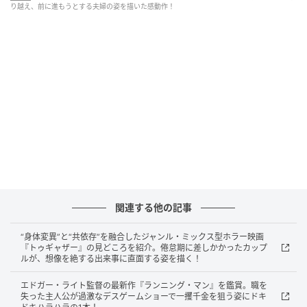
く。
り越え、前に進もうとする夫婦の姿を描いた感動作！
そんな中、ヒューマノイドの翔は密かに同じヒューマ
ノイドの仲間たちとつながり始めるのだった…。
関連する他の記事
“身体変異”と“共依存”を融合したジャンル・ミックス型ホラー映画
『トゥギャザー』の見どころを紹介。倦怠期に差しかかったカップ
ルが、想像を絶する出来事に直面する姿を描く！
【写真】息子を亡くし、ヒューマノイドを迎え入れた音々(綾瀬はるかさん)と
エドガー・ライト監督の最新作『ランニング・マン』を鑑賞。職を
健介(大悟さん)の甲本夫婦 (C)2026フジテレビジョン・ギャガ・東宝・AOI
失った主人公が過激なデスゲームショーで一攫千金を狙う姿にドキ