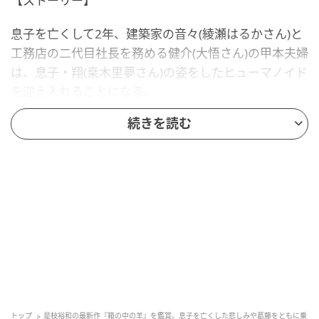
【ストーリー】
息子を亡くして2年、建築家の音々(綾瀬はるかさん)と
工務店の二代目社長を務める健介(大悟さん)の甲本夫婦
は、息子・翔(桒木里夢さん)の姿をしたヒューマノイド
を迎え入れることになる。
続きを読む
彼が到着してすぐ、「おかえり」と駆け寄り、喜びを
隠さない音々と、戸惑いを隠せない硬い表情の健介。
音々はヒューマノイドを「翔」と呼び、ヒューマノイ
ドは「ママ」と返す。ヒューマノイドの翔から「パパ
だよね？」と問いかけられた健介は、「おじさんでえ
えよ」と答えるのだった。
息子を亡くしてから止まっていた夫婦の時間は少しず
つ動き始めるが、ある日予期せぬ事態が起こり、二人
がそれぞれに抱く息子の死への想いが露わになってい
トップ
是枝裕和の最新作『箱の中の羊』を鑑賞。息子を亡くした悲しみや葛藤をともに乗