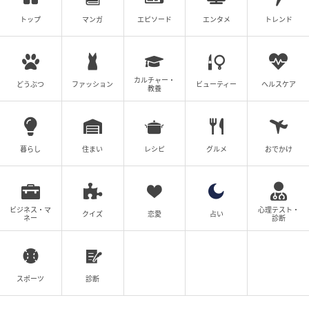
魅力的な人物として演じていたので驚いた。是枝作品
トップ
マンガ
エピソード
エンタメ
トレンド
への出演は大きなプレッシャーもあったと思うが、表
情やセリフの言い方などから、きっちりと役作りをし
て挑んでいるのが伝わった。
カルチャー・
どうぶつ
ファッション
ビューティー
ヘルスケア
教養
暮らし
住まい
レシピ
グルメ
おでかけ
ビジネス・マ
心理テスト・
クイズ
恋愛
占い
ネー
診断
スポーツ
診断
(C)2026フジテレビジョン・ギャガ・東宝・AOI Pro.