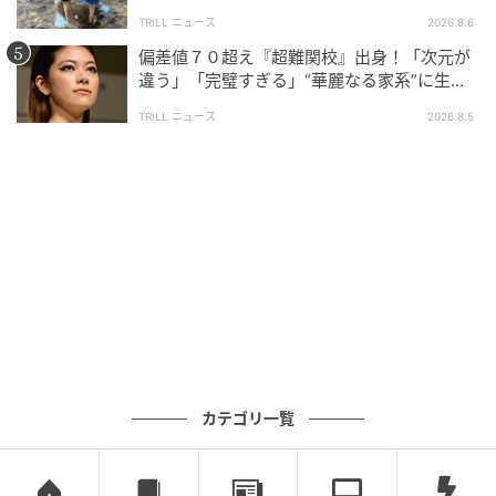
大声で放った一言に絶句
TRILL ニュース
2026.8.6
大悟さん演じる健介は、ヒューマノイドの翔に「わし
偏差値７０超え『超難関校』出身！「次元が
は君のパパではない。おじさんでええよ」と伝え、パ
違う」「完璧すぎる」“華麗なる家系”に生ま
パ呼びされることを拒否する。ところがある日、江ノ
れた【規格外の逸材】
TRILL ニュース
2026.8.5
電の駅名がスラスラと出てくるヒューマノイドの翔に
生前の息子の姿を重ね、健介は楽しくなって、ついは
しゃいでしまう。
その直後、健介は家を飛び出し「(ヒューマノイドの翔
は)ルンバや…」と呟くのだ。そんな健介の姿を見る
と、ヒューマノイドの翔に心を開きそうになった自分
が嫌になり、あくまでも距離を置こうとしているのが
わかる。ヒューマノイドの翔に対する態度が、夫婦で
まったく違うところが興味深かった。
カテゴリ一覧
筆者は大悟さんのお芝居を本作で初めて見たのだが、
一歩間違えば観客に嫌な印象を与えかねない健介を、