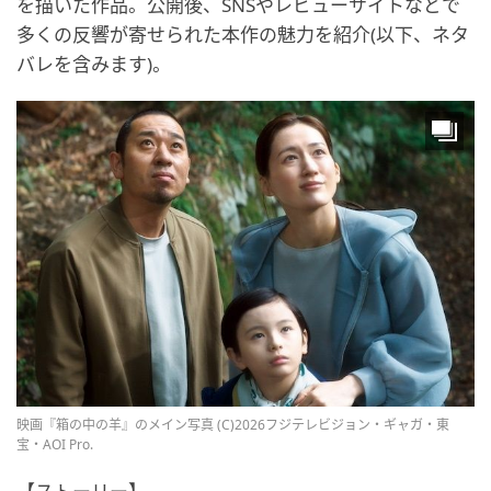
を描いた作品。公開後、SNSやレビューサイトなどで
多くの反響が寄せられた本作の魅力を紹介(以下、ネタ
バレを含みます)。
映画『箱の中の羊』のメイン写真 (C)2026フジテレビジョン・ギャガ・東
宝・AOI Pro.