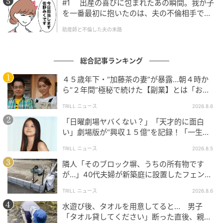
#1 出産の喜びに包まれたあの瞬間。我が子
ても、「おかえり」と言えることがどれだけ幸せだっ
を一番最初に抱いたのは、夫の不倫相手でし
ただろう…。とても短いシーンではあるが、音々の声に
た。
助産師と不倫した夫の末路
はうれしさと切なさが絶妙に入り混じっており、綾瀬
さんのお芝居に一気に心をつかまれてしまった。
総合記事ランキング
４５歳年下・“加藤茶の妻”が暴露…朝４時か
ら“２年間”極秘で続けた【副業】とは「お金
を稼ぐのって大変」
TRILL ニュース
2026.8.6
「日曜劇場ヤバくない？」「天才的に面白
い」劇場版が“興収１５億”を記録！「一生言
い続ける」放送後も続く“切望の声”
TRILL ニュース
2026.8.5
隣人「そのブロック塀、うちの所有物です
が…」40代夫婦が新築庭に設置したフェン
ス、直後に迫られた"顛末"
TRILL ニュース
2026.8.6
水遊び後、タオルを用意してると… 男子
建築家の甲本音々(綾瀬はるかさん)とヒューマノイドの翔(桒木里夢さん)
「タオル貸してください」断った直後、親が
(C)2026フジテレビジョン・ギャガ・東宝・AOI Pro.