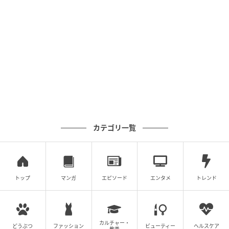
したような気がしていたのですが
この後パックリ上下に割れてしまいました（涙）
公式サイトにも、耐熱ガラスではないので
熱湯には気を付けるように記載があり
ちゃんと読まなかったことを反省。
カテゴリ一覧
瓶ものを熱湯消毒するときは要注意・・・
元記事で読む
トップ
マンガ
エピソード
エンタメ
トレンド
次の記事
安い早いウマい！節約したい日の炒め1分『も
やしのにんにく炒め』がリピ確定
カルチャー・
どうぶつ
ファッション
ビューティー
ヘルスケア