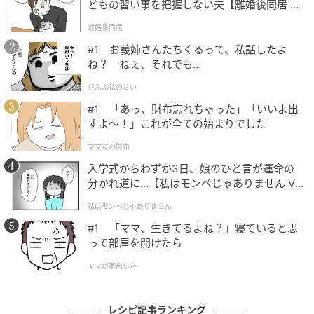
どもの習い事を把握しない夫【離婚後同居 Vo
l.1】
離婚後同居
#1 お義姉さんたちくるって、私話したよ
ね？ ねぇ、それでも…
ぜんぶ私のせい
#1 「あっ、財布忘れちゃった」「いいよ出
すよ〜！」これが全ての始まりでした
オレンジページnet
ママ友の財布
入学式からわずか3日、娘のひと言が運命の
分かれ道に…【私はモンペじゃありません Vo
l.1】
私はモンペじゃありません
#1 「ママ、生きてるよね？」寝ていると思
って部屋を開けたら
ママが家出した
レシピ記事ランキング