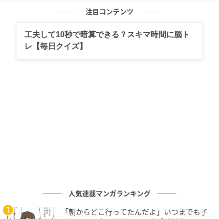
注目コンテンツ
果汁に含まれる不純物やポリフェノールが
工夫して10秒で暗算できる？スキマ時間に脳ト
酸化して出てくる泡なのだそう。
レ【毎日クイズ】
「あくも旨味のうち」という説もあるので
あくをとるのは好みですかね？
出来上がったブルーベリーソースは
熱湯消毒したWECKで保存。昨年オレンジページから
提供いただいたものです。
人気連載マンガランキング
「朝からどこ行ってたんだよ」いつまでも子