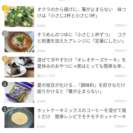
オクラのから揚げに、箸が止まらない 味つ
けは「小さじ2杯と小さじ1杯」
オレンジページnet
grape
2026.8.7
早速ソフトクリームにかけてお味見。
そうめんのつゆに『小さじ１杯ずつ』 コク
と刺激を加えたアレンジに「定番にしたい」
甘さ控えめで、果実感あって美味〜♪
grape
2026.8.7
おいしくできました！
混ぜて冷やすだけ『オレオチーズケーキ』を
夏休みのおやつに→実はとっても簡単な幸せ
レシピに挑戦♡
しかしこの写真を撮って間もなく、
暮らしニスタ
2026.8.7
夏の枝豆が化ける…『調味料』を好きなだけ
ソースが漏れてることに気づき
振りかけると「箸が止まらない」
慌ててタッパーに移し替え。
grape
2026.8.7
ホットケーキミックスのコーヒーを混ぜて焼
WECKを使う直前、熱湯消毒として
くだけ 簡単レシピでモチモチホットケーキ
grape
2026.8.7
熱湯をかけたときに微かにパリンという音が