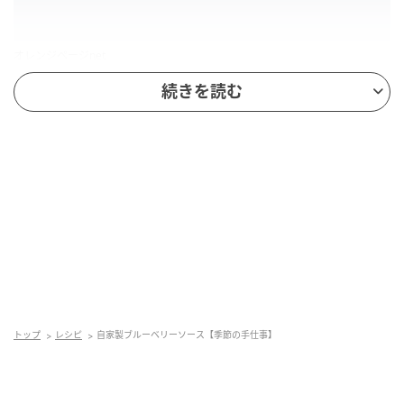
オレンジページnet
続きを読む
お鍋に入れて、お砂糖は山盛り3杯加えて、
ひたすら弱火〜中火でコトコト。
トップ
レシピ
自家製ブルーベリーソース【季節の手仕事】