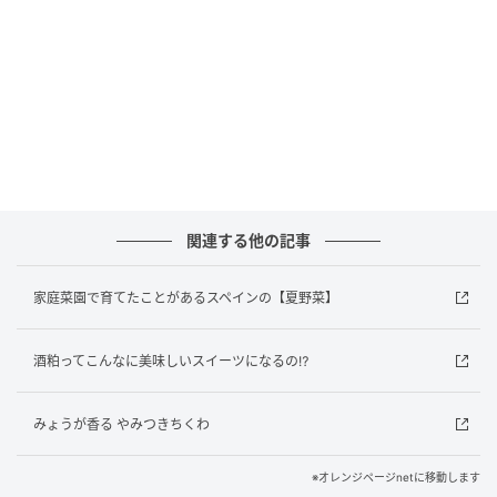
オレンジページnet
関連する他の記事
家庭菜園で育てたことがあるスペインの【夏野菜】
酒粕ってこんなに美味しいスイーツになるの⁉
オレンジページnet
みょうが香る やみつきちくわ
あくも丁寧にすくいます。
※オレンジページnetに移動します
といいつつ、ブルーベリーのあくって何？と調べたら