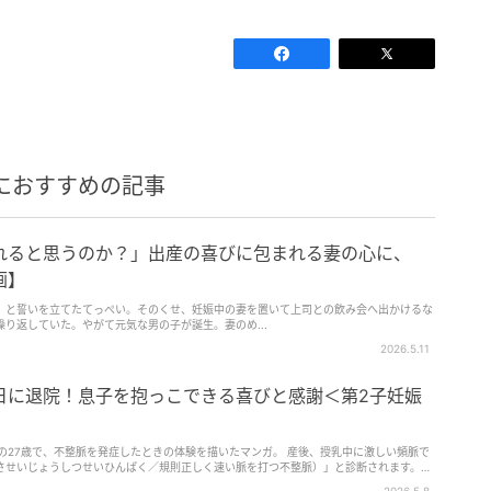
におすすめの記事
れると思うのか？」出産の喜びに包まれる妻の心に、
画】
」と誓いを立てたてっぺい。そのくせ、妊娠中の妻を置いて上司との飲み会へ出かけるな
り返していた。やがて元気な男の子が誕生。妻のめ...
2026.5.11
日に退院！息子を抱っこできる喜びと感謝＜第2子妊娠
、不整脈を発症したときの体験を描いたマンガ。 産後、授乳中に激しい頻脈で
させいじょうしつせいひんぱく／規則正しく速い脈を打つ不整脈）」と診断されます。薬
。家族に支えられ手術は無事成功したものの、術後の絶対安静中、自力で搾乳できない