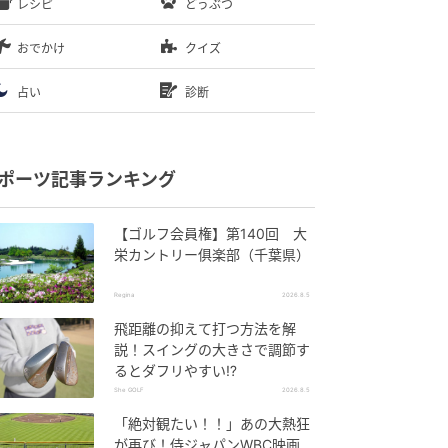
レシピ
どうぶつ
おでかけ
クイズ
占い
診断
ポーツ記事ランキング
【ゴルフ会員権】第140回 大
栄カントリー俱楽部（千葉県）
Regina
2026.8.5
飛距離の抑えて打つ方法を解
説！スイングの大きさで調節す
るとダフリやすい⁉
She GOLF
2026.8.5
「絶対観たい！！」あの大熱狂
が再び！侍ジャパンWBC映画