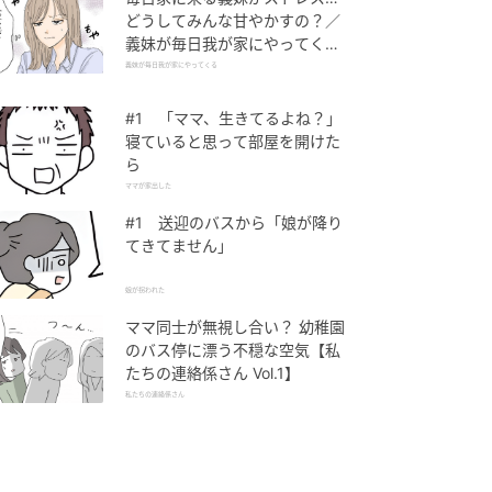
どうしてみんな甘やかすの？／
義妹が毎日我が家にやってくる
（1）【義父母がシンドイんで
義妹が毎日我が家にやってくる
す！ まんが】
#1 「ママ、生きてるよね？」
寝ていると思って部屋を開けた
ら
ママが家出した
#1 送迎のバスから「娘が降り
てきてません」
娘が拐われた
ママ同士が無視し合い？ 幼稚園
のバス停に漂う不穏な空気【私
たちの連絡係さん Vol.1】
私たちの連絡係さん