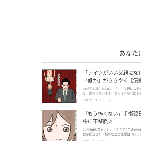
あなた
「アイツがいい父親にな
「誰か」がささやく【漫
わが子の誕生を前に、「いい父親になる
ど、悪気のないまま、ちぐはぐな行動を繰
エキサイトニュース
「もう怖くない」手術翌
中に不整脈＞
2児の母の萩原さとこさんが第2子妊娠中の27歳で
救急搬送され「発作性上室性頻拍（ほっ
でも発作が止まらず、急きょ手術を決意