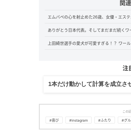
関
エムバペの心を射止めた26歳、女優・エス
ありがとう日本代表。そしてまだまだ続くワ
上田綺世選手の愛犬が可愛すぎる！？ ワー
注
グルメ、ギャグ、子育て、旅行
この
#喜び
#instagram
#ふたり
#グ