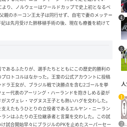
により、ノルウェーはワールドカップで史上初となるベ
、父親のホーコン王太子は同行せず、自宅で妻のメッテ＝
子妃は先月受けた肺移植手術の後、現在も療養を続けて
者であるふたりが、選手たちとともにこの歴史的勝利の
のプロトコルはなかった。王室の公式アカウントに投稿
人
ンドラ王女が、ブラジル戦で決勝点を含む2ゴールを挙
ウェー代表のアーリング・ハーランドを抱きしめる姿が
ドがスヴェレ・マグヌス王子とも熱いハグを交わした。
を支えたもうひとりの立役者であるエルヤン・ニーラン
ーランはふたりの王位継承者と言葉を交わした。この試
け試合開始早々にブラジルのPKを止めたスーパーセー