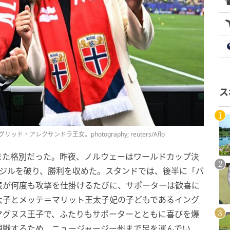
ス
レクサンドラ王女。photography; reuters/Aflo
また格別だった。昨夜、ノルウェーはワールドカップ決
ラジルを破り、勝利を収めた。スタンドでは、後半に「バ
表が何度も攻撃を仕掛けるたびに、サポーターは歓喜に
太子とメッテ＝マリット王太子妃の子どもであるイング
マグヌス王子で、ふたりもサポーターとともに喜びを爆
観戦するため、ニュージャージー州まで足を運んでい