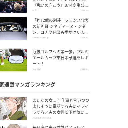
『戦いの向こう』8.14劇場公
開！
GLAM
2026.8.5
「約12億の別荘」フランス代表
の新監督 ジネディーヌ・ジダ
ン、ロナウド邸も手がけた人気
建築家に依頼した邸宅とは。
madame FIGARO.jp
2026.8.3
競技ゴルフへの第一歩。プルミ
エールカップ東日本予選をレポ
ート！
She GOLF
2026.8.4
気連載マンガランキング
またあの女…？ 仕事と言いつつ
楽しそうに電話する夫にイライ
ラする／夫の女性部下が気にな
る（1）【夫婦の危機 まんが】
夫の女性部下が気になる
毎日家に来る義妹がストレス…