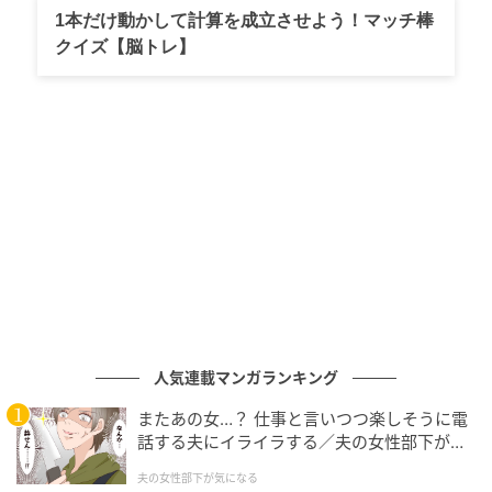
葉と涙で包まれました。
1本だけ動かして計算を成立させよう！マッチ棒
クイズ【脳トレ】
木彫の姿でついに館内へ。大好きな警備員の
「ケンちゃんよぉ」に涙
ところがこの夏、尾道市立美術館で7月4日から開催中
の「はしもとみお木彫展 いきものたちとの旅」で、な
んとケンちゃんとゴッちゃんの2匹が木彫作品としてよ
みがえったのです。
https://emogram.sankei.com/wp-
content/uploads/2026/07/GsDXAQNNeGHCRVp6.m
p4
人気連載マンガランキング
久しぶりの再会＝尾道市立美術館公式Xより
またあの女…？ 仕事と言いつつ楽しそうに電
話する夫にイライラする／夫の女性部下が気
公式Xに投稿された映像では、2匹の彫刻を大切に運び
になる（1）【夫婦の危機 まんが】
夫の女性部下が気になる
込む警備員の姿や、久しぶりの再会を噛みしめるよう