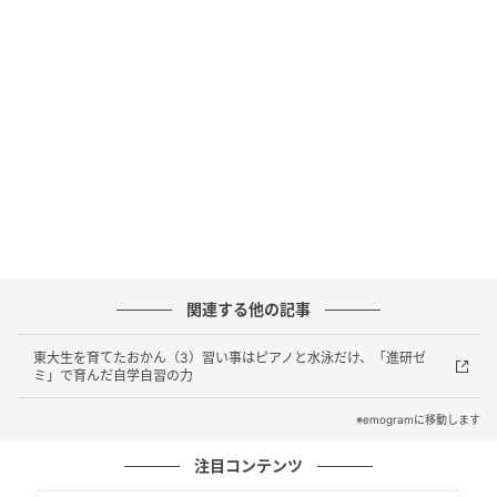
にらみ合いー突撃ー防御ー再突破ー捕獲ーお見送り。
本日も近所の黒猫と警備の方の攻防がありました。特
別展「招き猫亭コレクションー猫まみれ」なので入館
を許可したいところですが、作品保全のため、丁重に
お帰りいただきました。展覧会ＨＰはコチラ：
https://t.co/LJMNYF9Vog
pic.twitter.com/11m7mWVr3I
— 尾道市立美術館 (@bijutsu1) March 22, 2017
それ以来、ケンちゃんともう一匹の相棒である茶トラ
関連する他の記事
猫の「ゴッちゃん」は、警備員さんとの温かい交流を
東大生を育てたおかん（3）習い事はピアノと水泳だけ、「進研ゼ
続け、尾道市立美術館の名を世界へ広める存在となっ
ミ」で育んだ自学自習の力
たのです。
※emogramに移動します
しかし、2025年の秋に届いたケンちゃんの訃報。多く
注目コンテンツ
のファンの胸を締め付け、SNSはたくさんの感謝の言