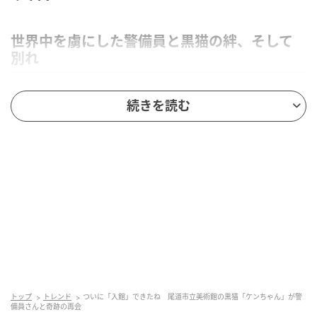
世界中を虜にした警備員と黒猫の絆、そして
別れ
ケンちゃんが初めて美術館への「侵入」を試みたのは
続きを読む
2017年3月のことでした。
当時開催されていた猫をテーマにした展覧会の彫刻作
品に惹きつけられたのか、ガラス扉の向こうをじっと
見つめる姿が目撃されました。
その数日後、ケンちゃんは館内の猫が気になったの
か、入り口の自動扉から侵入しようとし、警備員と初
の攻防戦が繰り広げられました。その様子を記録した
公式Twitter（現 X）は、多くの人の心をつかみまし
た。
トップ
トレンド
ついに「入館」できたね 尾道市立美術館の黒猫「ケンちゃん」が警
備員さんと奇跡の再会