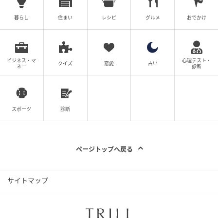
＜ライタープロフィル＞
ゆんち
暮らし
住まい
レシピ
グルメ
おでかけ
2004年に産経新聞社へ入社。静岡、仙台での事件取材
を経て、東京社会部では厚生労働省を担当、派遣労働
ビジネス・マ
心理テスト・
クイズ
恋愛
占い
問題などの社会課題を深く掘り下げる。また、特異な
ネー
診断
キャリアとして法廷画家を兼務し、数多くの法廷画を
手掛けてきた。その後、産経新聞社が発行していたタ
ブロイド紙「SANKEI EX」にてブランド、旅、食をテ
スポーツ
診断
ーマとした執筆活動を展開。南アフリカやオーストラ
リアなど世界各国を取材で巡るほか、臨時特派員とし
て南太平洋のキリバス共和国への駐在経験も持つ。J-
ページトップへ戻る
WAVE「TOKYO MORNING RADIO」にて、週1回おす
すめニュースを3年間にわたり担当。
サイトマップ
現在は2児の母となり、これまでの取材経験に加え、教
育、健康、ライフハックへと関心の幅を広げている。