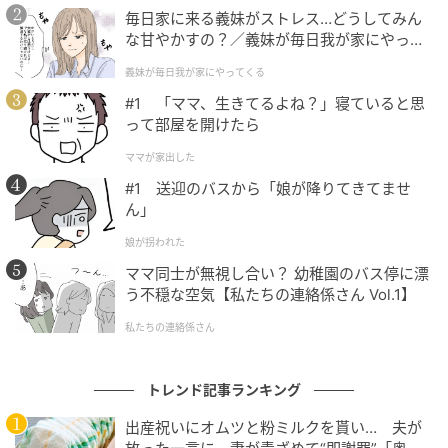
毎日家に来る義妹がストレス…どうしてみん
に木彫りの彫刻をなでる姿が映し出されていました。
な甘やかすの？／義妹が毎日我が家にやって
くる（1）【義父母がシンドイんです！ まん
「ケンちゃんよぉ、元気でおったんかぁ…」と、当時
義妹が毎日我が家にやってくる
が】
と変わらない優しい声をかけながら、頭や背中を撫で
#1 「ママ、生きてるよね？」寝ていると思
る警備員さんの姿に、SNS上では再び感動の輪が広が
って部屋を開けたら
っています。
ママが家出した
#1 送迎のバスから「娘が降りてきてませ
また寄せられたコメントには、多くのファンからの涙
ん」
のメッセージが並びました。
娘が拐われた
「久しぶりのスリーショットが見られて朝から涙が止
ママ同士が無視し合い？ 幼稚園のバス停に漂
う不穏な空気【私たちの連絡係さん Vol.1】
まりません。警備員さんの撫で方が本当に優しくて、
ケンちゃんが今もそこに生きている気がします」
私たちの連絡係さん
「右前脚の絶妙な表現など、今にも動き出しそうなほ
トレンド記事ランキング
ど本物そっくり。ケンちゃんの視線が大好きな警備員
さんに向けられているようで胸が熱くなります」
出産祝いにオムツと粉ミルクを貰い… 夫が