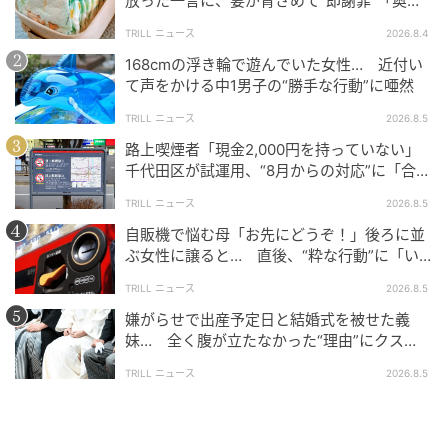
放った一言に、妻が青ざめて“即謝罪”「奥様
がまともな方でよかった」
「天国のケンちゃんも、きっとお空の上で『また会え
TRILL ニュース
2026.8.4
て嬉しいニャ』って喜んでいると思います。本当に最
168cmの浮き輪で遊んでいた女性… 近付い
強のトリオですね」
て声をかける中1男子の“勝手な行動”に唖然
TRILL ニュース
2026.8.5
かつてはガラス扉に阻まれていたケンちゃんが、つい
路上喫煙者「現金2,000円を持っていない」
に念願の館内へと迎え入れられた今回の出来事。ケン
千代田区が試運用、“8月からの対応”に「合理
ちゃんとゴッちゃんは久しぶりの尾道市立美術館で、
的」「他地域にも広げて」
TRILL ニュース
2026.8.5
警備員さんのぬくもりを思い出しているかもしれませ
自販機で悩む母「お先にどうぞ！」後ろに並
んね。
ぶ女性に譲ると… 直後、“粋な行動”に「い
つかやりたい」
TRILL ニュース
2026.8.5
嫌がらせで出産予定日と結婚式を被せた義
妹… 全く腹が立たなかった“理由”にクス
ッ！＜海外＞
TRILL ニュース
2026.8.5