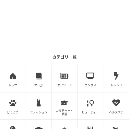
ケンちゃんが生きていたころ＝尾道市立美術館公式Xよ
り
カテゴリ一覧
■尾道市立美術館：
公式サイト
ライターコメント
トップ
マンガ
エピソード
エンタメ
トレンド
はしもとみおさんが命を吹き込んだ木彫のケンちゃん
を、警備員さんが慈しむようになでる姿、何度見ても
涙が出てしまいます。たくさんの優しい思い出を届け
カルチャー・
どうぶつ
ファッション
ビューティー
ヘルスケア
教養
てくれたケンちゃん、ゴッちゃん、そして警備員さ
ん、本当にありがとうございます。