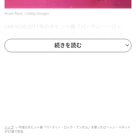
Brian Rasic / Getty Images
LMFAOの2011年の大ヒット曲「パーティー・ロッ
ク・アンセム」でボーカルを務めた英国人歌手、ロー
レン・ベネットが37歳で死去した。この訃報は、ロー
続きを読む
レンがかつて所属していたガールズグループ
「G.R.L.」が現地時間7月6日、公式インスタグラムを
通じて発表した。
グループは声明で、「愛するローレンの逝去を、深い
悲しみとともにご報告いたします。私たちは心を痛め
ており、彼女が私たちにとってどれほど大切な存在で
あったか、言葉では言い表せません。彼女が私たちに
与えてくれた愛、笑い、そして数え切れないほどの思
トップ
平成の大ヒット曲「パーティー・ロック・アンセム」を歌ったローレン・ベネット
い出を、私たちは永遠に大切にします。彼女の美しい
が37歳で死去