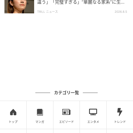
違う」「完璧すぎる」“華麗なる家系”に生ま
れた【規格外の逸材】
TRILL ニュース
2026.8.5
カテゴリ一覧
トップ
マンガ
エピソード
エンタメ
トレンド