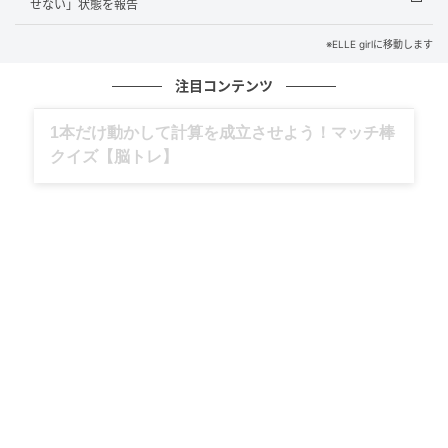
せない」状態を報告
※ELLE girlに移動します
注目コンテンツ
グルメ、ギャグ、子育て、旅行記……全部、読
めます。
2014年には、ポーラ・ヴァン・オッペン、ナターシ
ャ・スレイトン、シモーネ・バトル、エマリン・エス
トラーダとともに、ガールズグループ「G.R.L.」に加
入。同グループはザ・プッシーキャット・ドールズの
後継プロジェクトとして結成され、シングル「Ugly
Heart」や、ピットブルとのコラボ曲「Wild Wild
Love」で人気を集めた。
しかし同年、メンバーのシモーネ・バトルが亡くな
り、グループは2015年に解散。その後もローレンは、
映画『デート・ナイト』や『21ジャンプストリート』