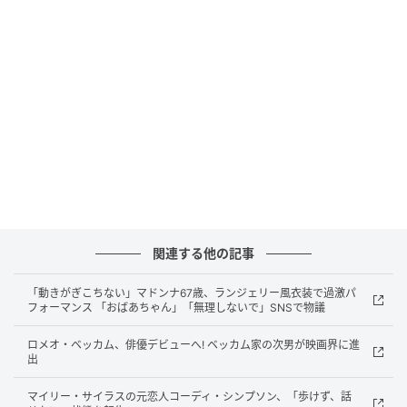
魂は多くの人々の人生に感動を与え、彼女の死は深く
惜しまれ、永遠に愛され続けるでしょう」と追悼して
いる。
なお、声明では死因については明らかにされていな
い。
「パーティー・ロック・アンセム」は2011年に全米シ
ングルチャート「Billboard Hot 100」で6週連続1位を
獲得した世界的ヒット曲。ローレンは、YouTubeで25
関連する他の記事
億回以上再生されている同曲のミュージックビデオに
「動きがぎこちない」マドンナ67歳、ランジェリー風衣装で過激パ
もLMFAOのメンバーとともに出演し、その歌声で多く
フォーマンス 「おばあちゃん」「無理しないで」SNSで物議
のファンを魅了した。
ロメオ・ベッカム、俳優デビューへ! ベッカム家の次男が映画界に進
出
マイリー・サイラスの元恋人コーディ・シンプソン、「歩けず、話