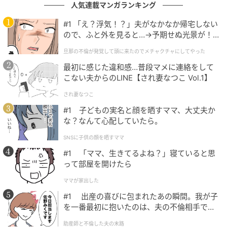
人気連載マンガランキング
のサウンドトラックに参加するなど、アーティストと
して幅広く活動を続けていた。
#1 「え？浮気！？」夫がなかなか帰宅しない
ので、ふと外を見ると…→予期せぬ光景が！
｜旦那の不倫が発覚して頭に来たのでメチャ
「パーティー・ロック・アンセム」をはじめ、数々の
旦那の不倫が発覚して頭に来たのでメチャクチャにしてやった
クチャにしてやった
楽曲で印象的な歌声を残したローレン。その突然の訃
最初に感じた違和感…普段マメに連絡をして
報に、音楽ファンから悲しみと追悼の声が広がってい
こない夫からのLINE【され妻なつこ Vol.1】
る。
され妻なつこ
#1 子どもの実名と顔を晒すママ、大丈夫か
元記事で読む
な？なんて心配していたら。
次の記事
SNSに子供の顔を晒すママ
【2026秋】トレンドネイルを解説！ アニマル
#1 「ママ、生きてるよね？」寝ていると思
って部屋を開けたら
柄／チェック柄／コーヒーカラー／スタッズ
などおすすめデザイン24選
ママが家出した
#1 出産の喜びに包まれたあの瞬間。我が子
の記事をもっとみる
を一番最初に抱いたのは、夫の不倫相手でし
た。
助産師と不倫した夫の末路