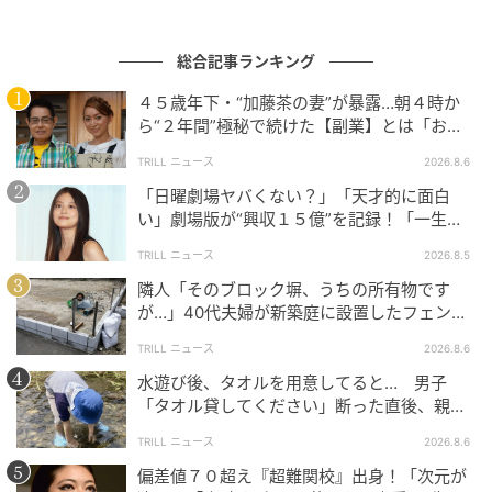
総合記事ランキング
４５歳年下・“加藤茶の妻”が暴露…朝４時か
ら“２年間”極秘で続けた【副業】とは「お金
を稼ぐのって大変」
TRILL ニュース
2026.8.6
「日曜劇場ヤバくない？」「天才的に面白
い」劇場版が“興収１５億”を記録！「一生言
い続ける」放送後も続く“切望の声”
TRILL ニュース
2026.8.5
隣人「そのブロック塀、うちの所有物です
が…」40代夫婦が新築庭に設置したフェン
ス、直後に迫られた"顛末"
TRILL ニュース
2026.8.6
水遊び後、タオルを用意してると… 男子
「タオル貸してください」断った直後、親が
大声で放った一言に絶句
TRILL ニュース
2026.8.6
偏差値７０超え『超難関校』出身！「次元が