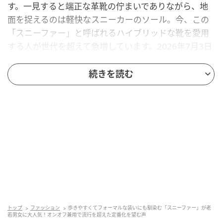
す。一見すると端正な革靴の佇まいでありながら、地
面を捉えるのは軽快なスニーカーのソール。今、この
「スニーファー」と呼ばれるハイブリッドな靴を愛用
する人が世代を超えて急増しています。2026年7月3日
放送のTBS系情報番組「THE TIME,」でも特集され、大
きな反響を呼びました。有名シューズブランドが競う
続きを読む
ように個性豊かな新作を投入しており、店頭でも主役
の座へと躍り出ています。
魅力は何といっても、相反する要素の絶妙な融合でし
ょう。柔らかく足を包み込むクッション性の高いソー
ルは、長時間の歩行や出張の強い味方になります。上
品なレザーやコインがあしらわれたデザインは、スー
ツやジャケットスタイルに合わせても全く違和感があ
トップ
ファッション
歩きやすくてフォーマルな装いにも馴染む「スニーファー」が老
りません。お気に入りの一足を玄関先でサッと履き、
若男女に大人気！オンオフ兼用で流行を超えた定番化を望む声