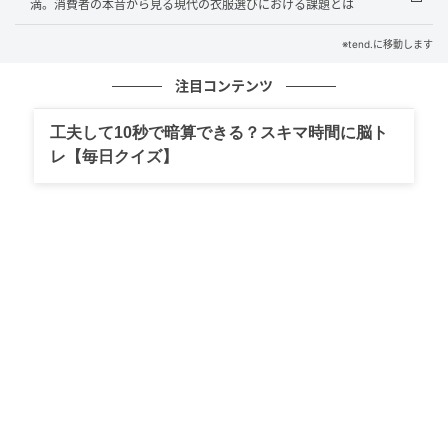
の周囲への配慮やストレス軽減にも繋がってありがた
満。消費者の本音から見る現代の衣服選びにおける課題とは
い』
※tend.に移動します
注目コンテンツ
『若い頃に足に合わない靴で苦労した経験から足を痛
工夫して10秒で暗算できる？スキマ時間に脳ト
めない選択肢が増えるのは非常に良いことだと感じ
レ【毎日クイズ】
る』
『ローファーというデザイン自体が服装を少し選ぶ面
もあるためデッキシューズのような形状の展開も期待
したい』
一方で、従来の装いを重んじる視点からは、少し慎重