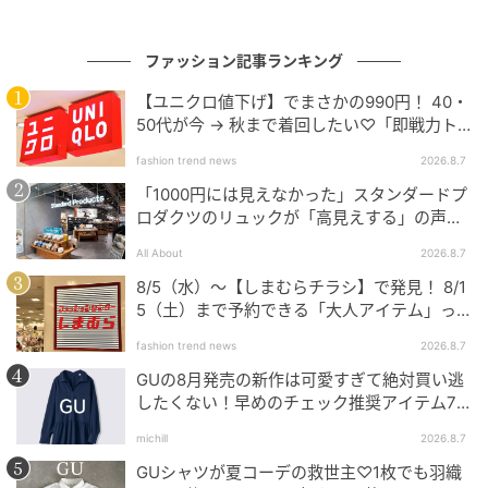
お気に入りの靴を履いて歩く喜びを、改めて見つめ直
ファッション記事ランキング
したいものです。
【ユニクロ値下げ】でまさかの990円！ 40・
元記事で読む
50代が今 → 秋まで着回したい♡「即戦力ト
ップス」
fashion trend news
2026.8.7
の記事をもっとみる
「1000円には見えなかった」スタンダードプ
ロダクツのリュックが「高見えする」の声。
2個購入する人も
All About
2026.8.7
8/5（水）〜【しまむらチラシ】で発見！ 8/1
5（土）まで予約できる「大人アイテム」っ
て？
fashion trend news
2026.8.7
GUの8月発売の新作は可愛すぎて絶対買い逃
したくない！早めのチェック推奨アイテム7
連発
michill
2026.8.7
GUシャツが夏コーデの救世主♡1枚でも羽織