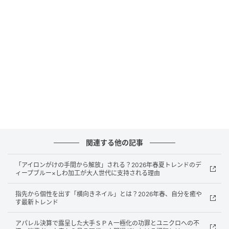
そのまま外へと踏み出す心地よさは格別です。靴紐を
締め直す手間もなく、日本の脱ぎ履きが多い生活習慣
にも見事に合致しています。
ネット上でも、この新しい波に対する多様な意見が交
わされていました。
『仕事のフォーマルな装いにも合わせやすく履き心地
関連する他の記事
は楽なので一過性の流行で終わらずに定番化してほし
「アイロンがけの手間から解放」される？2026年春夏トレンドのデ
い』
ィープブルー×しわ加工が大人世代に支持される理由
指先から個性を出す「横向きネイル」とは？2026年春、自分を癒や
す最新トレンド
『革靴特有の歩くときの足音が静かになるため職場で
アパレル決算で露呈した大手ＳＰＡ一極化の功罪とユニクロへの不