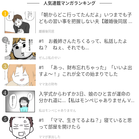
な見方も存在します。伝統的なスタイルを愛好する層
人気連載マンガランキング
にとっては、やはり本格的な革靴が持つ独特の風合い
「朝からどこ行ってたんだよ」いつまでも子
や格式の高さこそが至高であり、簡便さだけを追求す
どもの習い事を把握しない夫【離婚後同居 Vo
ることに一抹の寂しさを覚えることもあるようです。
l.1】
離婚後同居
カジュアルすぎるのではないかという懸念や、全体の
#1 お義姉さんたちくるって、私話したよ
シルエットのバランスを取るのが難しいという指摘も
ね？ ねぇ、それでも…
聞かれます。多様な価値観が存在するからこそ、靴選
びの選択肢が広がるのは喜ばしい動きです。
ぜんぶ私のせい
#1 「あっ、財布忘れちゃった」「いいよ出
すよ〜！」これが全ての始まりでした
ママ友の財布
利便性を最優先する現代において、快適さと礼儀正し
入学式からわずか3日、娘のひと言が運命の
さを両立させようとする人々の工夫が、この一足に凝
分かれ道に…【私はモンペじゃありません Vo
縮されているように見えます。単なる一時のブームと
l.1】
私はモンペじゃありません
して消費されるのか、それとも新しい時代のスタンダ
#1 「ママ、生きてるよね？」寝ていると思
ードとして定着していくのか。
って部屋を開けたら
ママが家出した