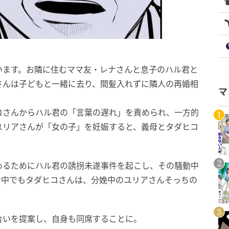
います。お隣に住むママ友・レナさんと息子のハル君と
さんは子どもと一緒に去り、間髪入れずに隣人の再婚相
マ
コさんからハル君の「言葉の遅れ」を責められ、一方的
ユリアさんが「女の子」を妊娠すると、義母とタダヒコ
めるためにハル君の誘拐未遂事件を起こし、その騒動中
な中でもタダヒコさんは、分娩中のユリアさんそっちの
合いを提案し、自身も同席することに。