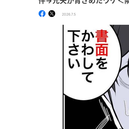
件→元夫が青ざめたワケ＜
2026.7.5