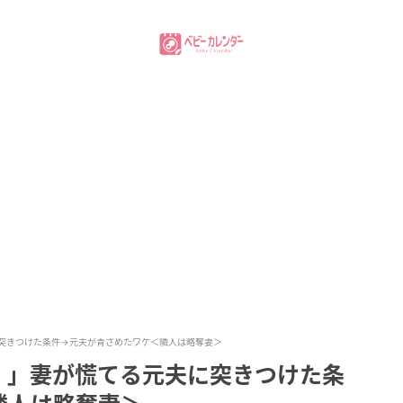
突きつけた条件→元夫が青ざめたワケ＜隣人は略奪妻＞
！」妻が慌てる元夫に突きつけた条