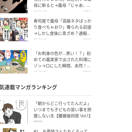
母に断ると→義母「じゃあ、私
は…」妻絶句＜こどおじ義兄＞
ベビーカレンダー
2026.8.7
寿司屋で義母「高級ネタばっか
り食べちゃお♡」奢られる前提
→しかし食後に青ざめ？通報さ
れ警察沙汰！
ベビーカレンダー
2026.8.6
「お刺身の色が…黒い！？」初
めての義実家で出された料理に
ゾッ→口にした瞬間、あ然！刺
身の正体は
ベビーカレンダー
2026.8.6
気連載マンガランキング
「朝からどこ行ってたんだよ」
いつまでも子どもの習い事を把
握しない夫【離婚後同居 Vol.1】
離婚後同居
#1 お義姉さんたちくるって、