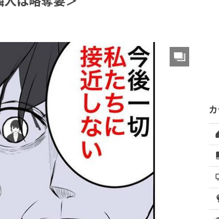
隣人は略奪妻＞
カ