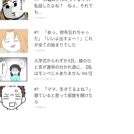
私話したよね？ ねぇ、それで
も…
ぜんぶ私のせい
#1 「あっ、財布忘れちゃっ
た」「いいよ出すよ〜！」これ
が全ての始まりでした
ママ友の財布
入学式からわずか3日、娘のひ
と言が運命の分かれ道に…【私
はモンペじゃありません Vol.1】
私はモンペじゃありません
#1 「ママ、生きてるよね？」
寝ていると思って部屋を開けた
ら
ママが家出した