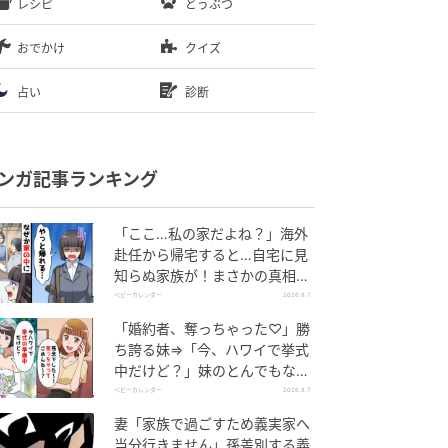
レシピ
どうぶつ
おでかけ
クイズ
占い
診断
ンガ記事ランキング
「ここ…私の家だよね？」海外
赴任から帰宅すると…自宅に見
知らぬ家族が！まさかの真相と
は！？
ベビーカレンダー
2026.8.7
「婚約者、奪っちゃった♡」勝
ち誇る妹⇒「今、ハワイで挙式
中だけど？」妹のとんでもない
勘違いとは
ベビーカレンダー
2026.8.7
妻「家族で過ごすため義実家へ
当分行きません」孫差別する義