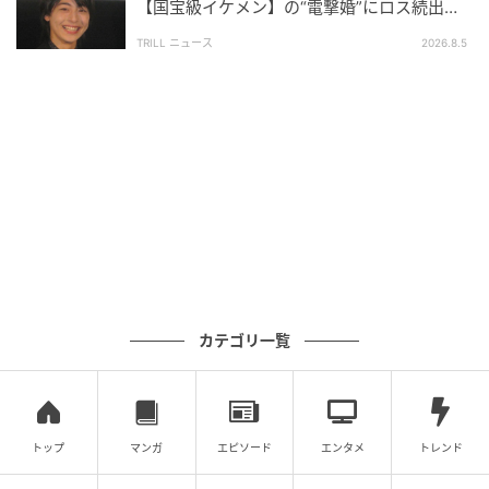
【国宝級イケメン】の“電撃婚”にロス続出！
興収“９５億超え”シリーズで輝いた逸材
TRILL ニュース
2026.8.5
CBS Evening News(@cbseveningnews)がシェアした投稿
元記事で読む
次の記事
『シカゴP.D.』ラロイス・ホーキンス、13シ
ーズン演じたキャラクターと別れを決断
の記事をもっとみる
カテゴリ一覧
トップ
マンガ
エピソード
エンタメ
トレンド