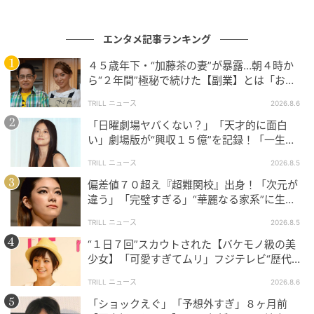
エンタメ記事ランキング
４５歳年下・“加藤茶の妻”が暴露…朝４時か
ら“２年間”極秘で続けた【副業】とは「お金
を稼ぐのって大変」
TRILL ニュース
2026.8.6
「日曜劇場ヤバくない？」「天才的に面白
い」劇場版が“興収１５億”を記録！「一生言
い続ける」放送後も続く“切望の声”
TRILL ニュース
2026.8.5
この投稿をInstagramで見る
偏差値７０超え『超難関校』出身！「次元が
違う」「完璧すぎる」“華麗なる家系”に生ま
れた【規格外の逸材】
TRILL ニュース
2026.8.5
“１日７回”スカウトされた【バケモノ級の美
少女】「可愛すぎてムリ」フジテレビ“歴代N
o.1作”で輝いた『美人女優』
TRILL ニュース
2026.8.6
「ショックえぐ」「予想外すぎ」８ヶ月前