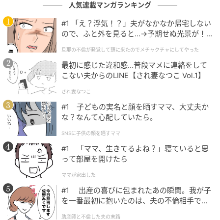
公表のタイミングに大きな意味
人気連載マンガランキング
#1 「え？浮気！？」夫がなかなか帰宅しない
この寄付が注目を集めるのは、その金額の大きさだけ
ので、ふと外を見ると…→予期せぬ光景が！
ではない。報道によれば、テイラーとトラビスは今月3
｜旦那の不倫が発覚して頭に来たのでメチャ
旦那の不倫が発覚して頭に来たのでメチャクチャにしてやった
日に結婚式を行なう可能性が報じられており、その直
クチャにしてやった
最初に感じた違和感…普段マメに連絡をして
前というタイミングが多くの人の心を動かしている。2
こない夫からのLINE【され妻なつこ Vol.1】
人は婚約を発表しており、以来、結婚式の準備が進め
られていると報じられている。
され妻なつこ
#1 子どもの実名と顔を晒すママ、大丈夫か
なお、テイラーもトラビスも今回の寄付に際して結婚
な？なんて心配していたら。
式について直接コメントしておらず、式そのものは公
SNSに子供の顔を晒すママ
式には未発表のままとなっている。それでも「人生最
#1 「ママ、生きてるよね？」寝ていると思
大のお祝いを前に、まずは社会に還元する」という姿
って部屋を開けたら
勢は、2人のパブリックイメージとも合致するものとし
ママが家出した
て広く称賛されている。
#1 出産の喜びに包まれたあの瞬間。我が子
を一番最初に抱いたのは、夫の不倫相手でし
た。
助産師と不倫した夫の末路