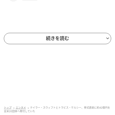
続きを読む
この投稿をInstagramで見る
トップ
エンタメ
テイラー・スウィフトとトラビス・ケルシー、挙式直前に約42億円を
全米20団体へ寄付していた