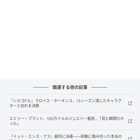
The Store(@thestore_nashville)がシェアした投稿
2,600万ドルという金額を20団体で割ると、1団体あた
り平均130万ドル（約2億1,000万円）前後となる計算
だ。トラビスの出身地であるカンザスシティの病院
や、テイラーがゆかりのあるニューヨークのフードバ
ンクが対象に含まれていることから、2人それぞれのル
ーツを意識した寄付先の選定であることがうかがえる
内容となっている。
関連する他の記事
『シカゴP.D.』ラロイス・ホーキンス、13シーズン演じたキャラク
ターと別れを決断
エミリー・ブラント、100万ドルのジュエリー着用…「見た瞬間わか
った」
『イット・エンズ・アス』裁判に決着——和解に踏み切った本当の