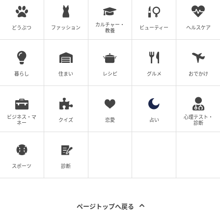
カルチャー・
どうぶつ
ファッション
ビューティー
ヘルスケア
教養
暮らし
住まい
レシピ
グルメ
おでかけ
ビジネス・マ
心理テスト・
クイズ
恋愛
占い
ネー
診断
ニックとジュディの2種類！スケーター ディズニー・アニメーション映画『ズ
ートピア』ステンレスハンドル付きストロータンブラー
スポーツ
診断
立体的な「ニック・ワイルド」とオレンジのカラーが
ページトップへ戻る
映えます☆