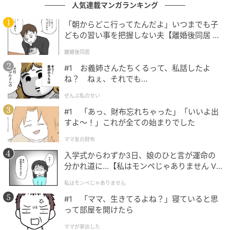
ートピア』ステンレスハンドル付きストロータンブラー
人気連載マンガランキング
「朝からどこ行ってたんだよ」いつまでも子
どもの習い事を把握しない夫【離婚後同居 Vo
l.1】
フタ部分に立体的なキャラクターマスコットが付い
離婚後同居
た、遊び心あふれるデザインのストロータンブラーで
#1 お義姉さんたちくるって、私話したよ
す。
ね？ ねぇ、それでも…
ぜんぶ私のせい
ハンドルが付いており、移動時の持ち運びにも便利。
#1 「あっ、財布忘れちゃった」「いいよ出
大容量の700mlサイズに仕上げられた、暑い日の水分
すよ〜！」これが全ての始まりでした
補給にもぴったりなドリンクウェアです☆
ママ友の財布
入学式からわずか3日、娘のひと言が運命の
分かれ道に…【私はモンペじゃありません Vo
l.1】
私はモンペじゃありません
ステンレスハンドル付きストロータンブラー
#1 「ママ、生きてるよね？」寝ていると思
ズートピア／ニック
って部屋を開けたら
ママが家出した