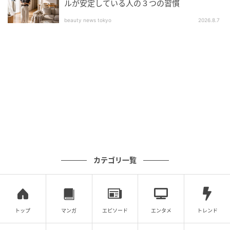
ルが安定している人の３つの習慣
ニックとジュディの2種類！スケーター ディズニー・アニメーション映画『ズ
ートピア』ステンレスハンドル付きストロータンブラー
beauty news tokyo
2026.8.7
「ニック・ワイルド」らしい、すました顔のマスコッ
トが付いたストロータンブラー。
ボトル部分にも、警察の制服で活躍する「ニック・ワ
イルド」が描かれています。
カテゴリ一覧
トップ
マンガ
エピソード
エンタメ
トレンド