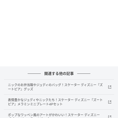
価格：各5,500円（税込）
サイズ：約200×144×91mm（マスコット部除く）
容量：700ml
品番：STSTBM7
取扱店舗：全国の雑貨店、量販店、スケーター公式オ
ンラインショップ
関連する他の記事
スケーターから、ディズニー・アニメーション映画
ニックのお弁当箱やジュディのバッグ！スケーター ディズニー『ズ
『ズートピア』のデザインを採用した「ステンレスハ
ートピア』グッズ
ンドル付きストロータンブラー」が登場！
表情豊かなジュディやニックたち！スケーター ディズニー『ズート
ピア』メラミンミニプレート4Pセット
ポップなワッペン風のアートがかわいい！スケーター ディズニー