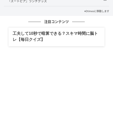
『ズートピア』ランチグッズ
※Dtimesに移動します
注目コンテンツ
工夫して10秒で暗算できる？スキマ時間に脳ト
レ【毎日クイズ】
ニックとジュディの2種類！スケーター ディズニー・アニメーション映画『ズ