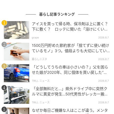
暮らし記事ランキング
アイスを買って帰る時、保冷剤は上に置く？
下に敷く？ ロッテに聞いた「溶けにくい持
ち帰り方」
grape
2026.8.7
1500万円貯めた節約家が「捨てずに使い続け
ているモノ」3つ。値段よりも大切にしてい
ること
暮らしニスタ
2026.8.7
「どうしてうちの車は小さいの？」父を困ら
せた娘が2020年、同じ個体を買い戻した“意
外なワケ”
TRILL ニュース
2026.8.7
「全部無料だと…」県外ドライブ中に突然ク
ルマに異変が発生…50代男性がレッカー搬送
で思い知った“誤算”
TRILL ニュース
2026.8.7
なぜか毎日ご機嫌な人はここが違う。メンタ