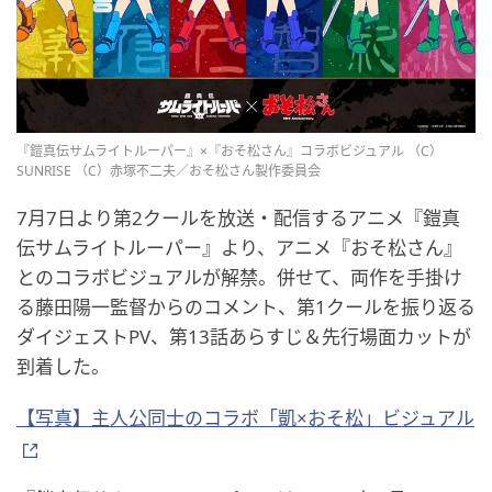
『鎧真伝サムライトルーパー』×『おそ松さん』コラボビジュアル （C）
SUNRISE （C）赤塚不二夫／おそ松さん製作委員会
7月7日より第2クールを放送・配信するアニメ『鎧真
伝サムライトルーパー』より、アニメ『おそ松さん』
とのコラボビジュアルが解禁。併せて、両作を手掛け
る藤田陽一監督からのコメント、第1クールを振り返る
ダイジェストPV、第13話あらすじ＆先行場面カットが
到着した。
【写真】主人公同士のコラボ「凱×おそ松」ビジュアル