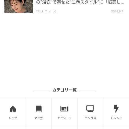
※第13話あらすじ全文は以下の通り。
の“浴衣”で魅せた“圧巻スタイル”に「超美し
い」「うっとり」
TRILL ニュース
2026.8.7
＜第13話あらすじ＞
■第13話あらすじ（タイトル「シンショウ」）
凱が身を挺して妖邪の乱に終止符を打ってから3ヵ月。
DSTではナスティに代わり新たな司令官が就任し、壊
滅状態にあった東京も復興の兆しを見せていた。人々
が平和を享受する中で、ただ魁人たちだけが凱の不在
に物足りなさを感じていた。
カテゴリ一覧
しかし、都内上空に再び異変が訪れて、妖邪の再来を
予感させる。そして魁人たちは原因を突き止めるため
に妖邪界に向かい、死滅の泉にて石化した凱を見つけ
て――。
トップ
マンガ
エピソード
エンタメ
トレンド