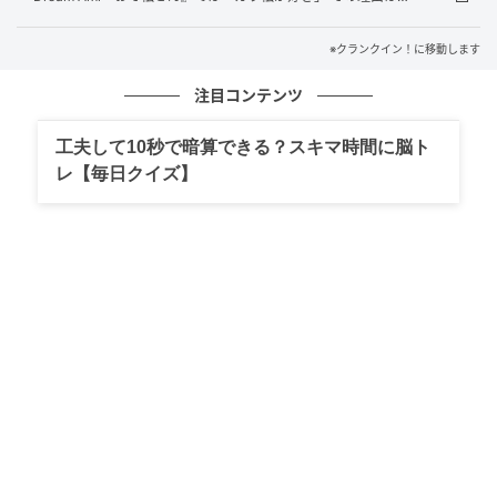
の話題作に出演する豪華キャスト5名。主人公・凱（が
い）役を石橋陽彩、上杉魁人（うえすぎかいと）役を
※クランクイン！に移動します
榎木淳弥、北条武蔵（ほうじょうむさし）役を村瀬
歩、北条大和（ほうじょうやまと）役を武内駿輔、石
注目コンテンツ
田紫音（いしだしおん）役を熊谷健太郎がつとめる。
工夫して10秒で暗算できる？スキマ時間に脳ト
レ【毎日クイズ】
この度、両作品の監督を藤田監督が手掛けているとい
う共通点から、アニメ『鎧真伝サムライトルーパー』
とアニメ『おそ松さん』のコラボレーションが実現。
サムライトルーパーとして妖邪の侵攻から日本を守る
凱・上杉魁人・北条武蔵・北条大和・石田紫音・織田
龍成が、それぞれ「おそ松さん」の6つ子・おそ松、カ
ラ松、一松、十四松、チョロ松、トド松に変身。ブリ
ーフ姿で武装した、コラボレーションビジュアルとな
っている。