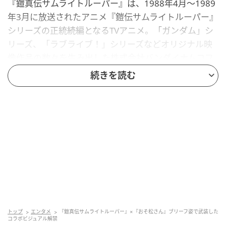
『鎧真伝サムライトルーパー』は、1988年4月～1989
年3月に放送されたアニメ『鎧伝サムライトルーパー』
シリーズの正統続編となるTVアニメ。「ガンダム」シ
リーズ、「ラブライブ！」シリーズなどオリジナル映
像作品の数々を生み出した株式会社バンダイナムコフ
ィルムワークスのアニメーション制作スタジオ
続きを読む
SUNRISE Studios（サンライズスタジオ）が制作を担
当している。
約40年の時を経て、ついに2026年1月6日より第1クー
ルの放送・配信がスタートしたが、第1話の放送時に
は、「サムライトルーパー」や「ナスティ」といった
関連ワードがXのトレンドを占め、大きな話題に。3月
24日に最終話である第12話が放送され、初代サムライ
トルーパーの登場などで多くのファンが熱狂した。
トップ
エンタメ
『鎧真伝サムライトルーパー』×『おそ松さん』ブリーフ姿で武装した
コラボビジュアル解禁
そしていよいよ、第2クールが7月7日より放送・配信