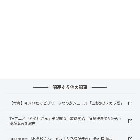
開始。
監督は『銀魂』、『おそ松さん』を手掛ける藤田陽
一、シリーズ構成・脚本は『仮面ライダービルド』、
映画『クローズZERO』、『テルマエ・ロマエ』など戦
隊・特撮モノや実写を手掛ける武藤将吾。
メインキャラクターデザインは、『ラブライブ！』
『ラブライブ！サンシャイン!!』、TVアニメ『時々ボ
ソッとロシア語でデレる隣のアーリャさん』のキャラ
関連する他の記事
クターデザインを務める室田雄平。ヨロイギアデザイ
ン原案は、『鎧伝サムライトルーパー』の鎧デザイン
【写真】キメ顔だけどブリーフなのがシュール「上杉魁人×カラ松」
を担当し、近年は『SSSS.DYNAZENON』で怪獣デザイ
ンを担当した岡本英郎と、豪華スタッフが集結した。
TVアニメ『おそ松さん』第3期10月放送開始 解禁映像で6つ子声
優が本音を激白
そして、今作でサムライトルーパー演じるのは、数々
Dream Ami『おそ松さん』では「カラ松が好き」 その理由は…