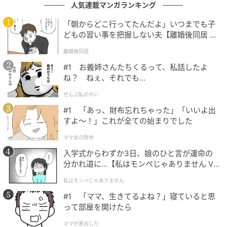
人気連載マンガランキング
『鎧真伝サムライトルーパー』と『おそ松さん』（1期
～3期）の監督を務めた藤田監督は、同ビジュアルにつ
「朝からどこ行ってたんだよ」いつまでも子
いて「このお話を伺った時、私は何とも言えない表情
どもの習い事を把握しない夫【離婚後同居 Vo
l.1】
をしていたと思います。生暖かく見守っていただけた
離婚後同居
ら幸いです」とコメント。
#1 お義姉さんたちくるって、私話したよ
ね？ ねぇ、それでも…
なお、TVアニメ『鎧真伝サムライトルーパー』公式HP
ぜんぶ私のせい
にて、このコラボビジュアルを使用した壁紙（PC用／
#1 「あっ、財布忘れちゃった」「いいよ出
スマホ用）も配布中。
すよ〜！」これが全ての始まりでした
ママ友の財布
第1クールは、敵として登場した凱や龍成の消失など、
入学式からわずか3日、娘のひと言が運命の
驚きの展開の連続だった。第2クールの放送を目前に控
分かれ道に…【私はモンペじゃありません Vo
え、藤田監督は「今回もなかなかに苛烈で数奇な事件
l.1】
私はモンペじゃありません
が6人の少年に次々と降りかかります。より強大な困難
#1 「ママ、生きてるよね？」寝ていると思
や敵に向かっていく中での彼等の心情の変化、そして
って部屋を開けたら
最終話で少年達は何を得て失い、どこに辿り着くの
か。是非見守ってください」とメッセージを寄せた。
ママが家出した