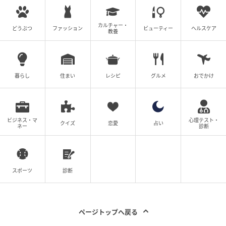
元記事で読む
カルチャー・
次の記事
どうぶつ
ファッション
ビューティー
ヘルスケア
教養
テイラー・スウィフト＆トラビス・ケルシー
の挙式は10時間！ ゲストのドレスコードも
明らかに
暮らし
住まい
レシピ
グルメ
おでかけ
の記事をもっとみる
ビジネス・マ
心理テスト・
クイズ
恋愛
占い
ネー
診断
スポーツ
診断
ページトップへ戻る