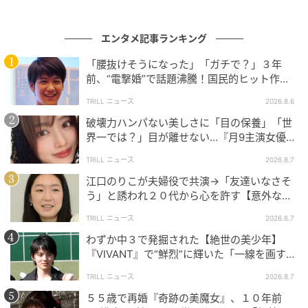
また今回、第1クールを振り返ることができるダイジェ
エンタメ記事ランキング
ストPVが公開。親しい人や仲間との出会いと別れ、
「腰抜けそうになった」「ガチで？」３年
数々の熱い戦いを通して力強く成長していくサムライ
前、“電撃婚”で話題沸騰！国民的ヒット作
トルーパー達のこれまでの軌跡を、約15分に凝縮した
『逃げ恥』で異彩放った【国宝級イケメン】
TRILL ニュース
2026.8.6
内容となっている。
破壊力ハンパない美しさに「目の保養」「世
界一では？」目が離せない…『月9主演女優
さらに、第13話あらすじ＆先行場面カットも公開され
（34歳）』“極上”美ショットがすごい
TRILL ニュース
2026.8.7
た。
江口のりこが夫婦役で共演→「友達いなさそ
う」と誘われ２０代から心を許す【意外な親
TVアニメ『鎧真伝サムライトルーパー』第2クール
友芸人】とは？
は、7月7日より、TOKYO MXにて毎週火曜23時30分、
TRILL ニュース
2026.8.7
関西テレビにて毎週火曜25時19分、BS11にて毎週水
わずか中３で発掘された【絶世の美少年】
『VIVANT』で“鮮烈”に輝いた「一線を画す」
曜24時放送。U-NEXT、アニメ放題、dアニメストアほ
イケメン俳優
かにて配信開始。
TRILL ニュース
2026.8.7
５５歳で再婚『奇跡の美魔女』、１０年前