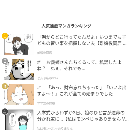
人気連載マンガランキング
「朝からどこ行ってたんだよ」いつまでも子
どもの習い事を把握しない夫【離婚後同居 Vo
l.1】
離婚後同居
#1 お義姉さんたちくるって、私話したよ
ね？ ねぇ、それでも…
ぜんぶ私のせい
#1 「あっ、財布忘れちゃった」「いいよ出
すよ〜！」これが全ての始まりでした
ママ友の財布
入学式からわずか3日、娘のひと言が運命の
分かれ道に…【私はモンペじゃありません Vo
l.1】
私はモンペじゃありません