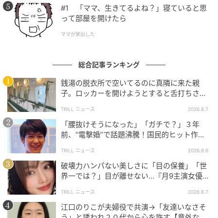
#1 「ママ、生きてるよね？」寝ていると思
って部屋を開けたら
ママが家出した
総合記事ランキング
銭湯の脱衣所で空いてるのに真隣に来た親
子。ロッカーを開けようとすると舌打ちさ
れ…→直後、娘の放った“純粋な一言”に「心の
TRILL ニュース
2026.8.7
中で拍手」
「腰抜けそうになった」「ガチで？」３年
前、“電撃婚”で話題沸騰！国民的ヒット作
『逃げ恥』で異彩放った【国宝級イケメン】
TRILL ニュース
2026.8.6
破壊力ハンパない美しさに「目の保養」「世
界一では？」目が離せない…『月9主演女優
（34歳）』“極上”美ショットがすごい
TRILL ニュース
2026.8.7
江口のりこが夫婦役で共演→「友達いなさそ
う」と誘われ２０代から心を許す【意外な親