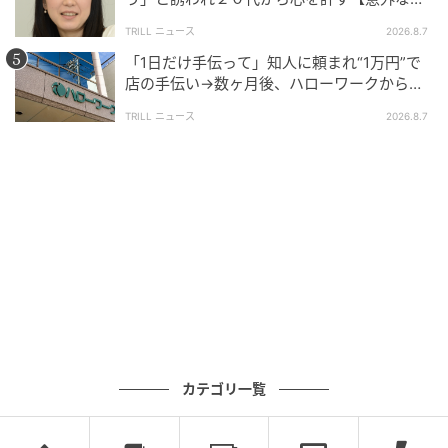
友芸人】とは？
TRILL ニュース
2026.8.7
「1日だけ手伝って」知人に頼まれ“1万円”で
店の手伝い→数ヶ月後、ハローワークから届
いた電話に50代女性が“青ざめたワケ”
TRILL ニュース
2026.8.7
カテゴリ一覧