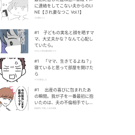
に連絡をしてこない夫からのLI
NE【され妻なつこ Vol.1】
され妻なつこ
#1 子どもの実名と顔を晒すマ
マ、大丈夫かな？なんて心配し
ていたら。
SNSに子供の顔を晒すママ
#1 「ママ、生きてるよね？」
寝ていると思って部屋を開けた
ら
ママが家出した
#1 出産の喜びに包まれたあ
の瞬間。我が子を一番最初に抱
いたのは、夫の不倫相手でし
た。
助産師と不倫した夫の末路