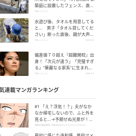
築庭に設置したフェンス、直後
に迫られた"顛末"
TRILL ニュース
2026.8.6
水遊び後、タオルを用意してる
と… 男子「タオル貸してくだ
さい」断った直後、親が大声で
放った一言に絶句
TRILL ニュース
2026.8.6
偏差値７０超え『超難関校』出
身！「次元が違う」「完璧すぎ
る」“華麗なる家系”に生まれた
【規格外の逸材】
TRILL ニュース
2026.8.5
気連載マンガランキング
#1 「え？浮気！？」夫がなか
なか帰宅しないので、ふと外を
見ると…→予期せぬ光景が！｜
旦那の不倫が発覚して頭に来た
旦那の不倫が発覚して頭に来たのでメチャクチャにしてやった
のでメチャクチャにしてやった
最初に感じた違和感…普段マメ