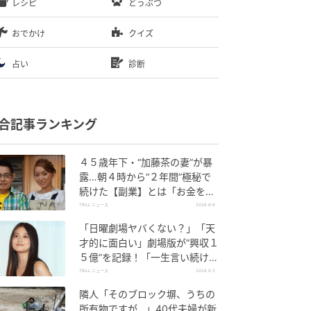
レシピ
どうぶつ
おでかけ
クイズ
占い
診断
合記事ランキング
４５歳年下・“加藤茶の妻”が暴
露…朝４時から“２年間”極秘で
続けた【副業】とは「お金を稼
ぐのって大変」
TRILL ニュース
2026.8.6
「日曜劇場ヤバくない？」「天
才的に面白い」劇場版が“興収１
５億”を記録！「一生言い続け
る」放送後も続く“切望の声”
TRILL ニュース
2026.8.5
隣人「そのブロック塀、うちの
所有物ですが…」40代夫婦が新