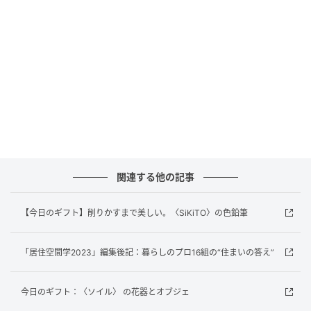
まるで茶筒のような上品なパッケージに収められた、
短寸の線香。神仏用ローソクでおなじみの〈カメヤマ
ローソク〉が手がける「和遊シリーズ」は、パリと京
都を拠点とするデザイナーとのコラボレーションによ
って誕生した。
この《備長炭》は、備長炭と活性炭、消臭成分を配
合。無香料・無着色で香りがほとんど無く、一般的な
線香が苦手な人でも使いやすい。長さが短く燃焼時間
も約19分のため、ちょっとした気分転換にぴったり。
関連する他の記事
Information
【今日のギフト】削りかすまで美しい。〈SiKiTO〉の色鉛筆
カメヤマローソク
「居住空間学2023」編集後記：暮らしのプロ16組の“住まいの答え”
HP：https://www.kameyama.co.jp/
今日のギフト：〈ソイル〉 の花器とオブジェ
元記事で読む