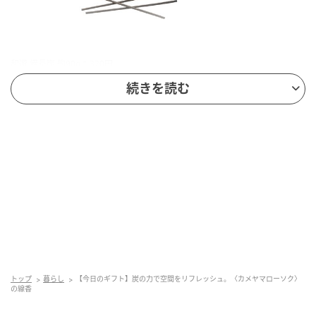
和遊 備長炭 約90g 1,320円
続きを読む
トップ
暮らし
【今日のギフト】炭の力で空間をリフレッシュ。〈カメヤマローソク〉
の線香
木炭をイメージした黒い円柱に、美しい花柄を描いたパッケージ。