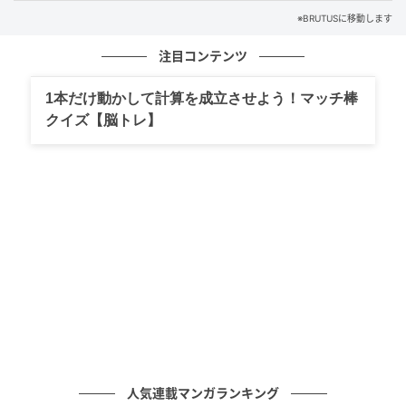
※BRUTUSに移動します
次の記事
注目コンテンツ
【今日のギフト】これ一台で抽出からサーブ
まで。〈CHEMEX®〉のコーヒーメーカー
1本だけ動かして計算を成立させよう！マッチ棒
クイズ【脳トレ】
の記事をもっとみる
人気連載マンガランキング