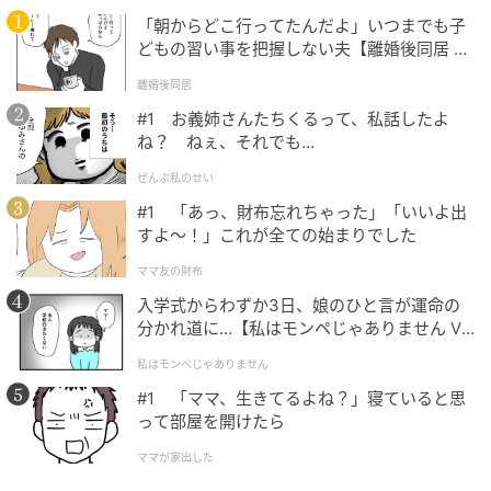
「朝からどこ行ってたんだよ」いつまでも子
どもの習い事を把握しない夫【離婚後同居 Vo
l.1】
離婚後同居
#1 お義姉さんたちくるって、私話したよ
ね？ ねぇ、それでも…
ぜんぶ私のせい
#1 「あっ、財布忘れちゃった」「いいよ出
すよ〜！」これが全ての始まりでした
ママ友の財布
入学式からわずか3日、娘のひと言が運命の
分かれ道に…【私はモンペじゃありません Vo
l.1】
私はモンペじゃありません
#1 「ママ、生きてるよね？」寝ていると思
って部屋を開けたら
ママが家出した