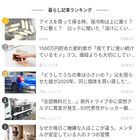
暮らし記事ランキング
アイスを買って帰る時、保冷剤は上に置く？
下に敷く？ ロッテに聞いた「溶けにくい持
ち帰り方」
grape
2026.8.7
1500万円貯めた節約家が「捨てずに使い続け
ているモノ」3つ。値段よりも大切にしてい
ること
暮らしニスタ
2026.8.7
「どうしてうちの車は小さいの？」父を困ら
せた娘が2020年、同じ個体を買い戻した“意
外なワケ”
TRILL ニュース
2026.8.7
「全部無料だと…」県外ドライブ中に突然ク
ルマに異変が発生…50代男性がレッカー搬送
で思い知った“誤算”
TRILL ニュース
2026.8.7
なぜか毎日ご機嫌な人はここが違う。メンタ
ルが安定している人の３つの習慣