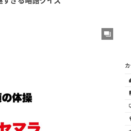
謎すぎる略語クイズ
カ