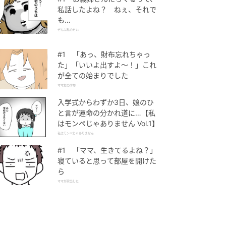
私話したよね？ ねぇ、それで
も…
ぜんぶ私のせい
#1 「あっ、財布忘れちゃっ
た」「いいよ出すよ〜！」これ
が全ての始まりでした
ママ友の財布
入学式からわずか3日、娘のひ
と言が運命の分かれ道に…【私
はモンペじゃありません Vol.1】
私はモンペじゃありません
#1 「ママ、生きてるよね？」
寝ていると思って部屋を開けた
ら
ママが家出した