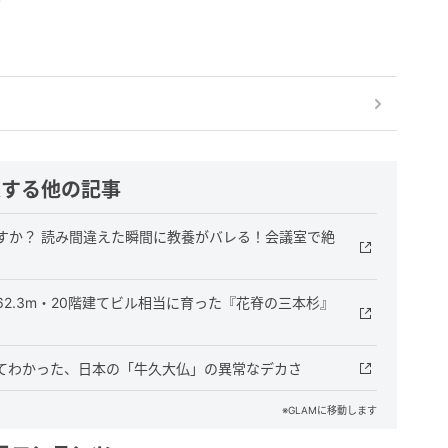
ズ
連する他の記事
すか？ 読み間違えた瞬間に教養がバレる！会議室で絶
2.3m・20階建てビル相当に育った『花脊の三本杉』
てわかった、日本の「牛久大仏」の異常なデカさ
※GLAMに移動します