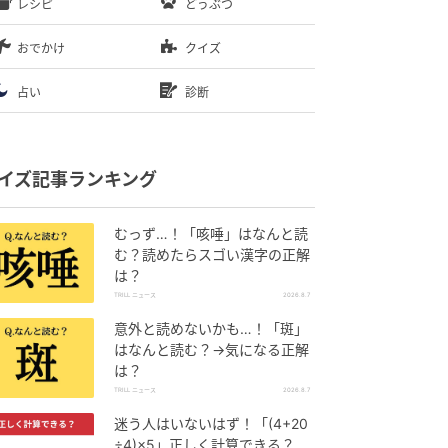
レシピ
どうぶつ
おでかけ
クイズ
占い
診断
イズ記事ランキング
むっず…！「咳唾」はなんと読
む？読めたらスゴい漢字の正解
は？
TRILL ニュース
2026.8.7
意外と読めないかも…！「斑」
はなんと読む？→気になる正解
は？
TRILL ニュース
2026.8.7
迷う人はいないはず！「(4+20
÷4)×5」正しく計算できる？