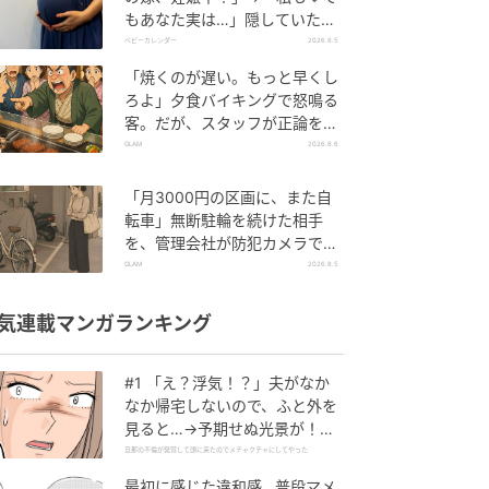
もあなた実は…」隠していた事
実を暴露した結果
ベビーカレンダー
2026.8.5
「焼くのが遅い。もっと早くし
ろよ」夕食バイキングで怒鳴る
客。だが、スタッフが正論を並
べた結果
GLAM
2026.8.6
「月3000円の区画に、また自
転車」無断駐輪を続けた相手
を、管理会社が防犯カメラで特
定した朝
GLAM
2026.8.5
気連載マンガランキング
#1 「え？浮気！？」夫がなか
なか帰宅しないので、ふと外を
見ると…→予期せぬ光景が！｜
旦那の不倫が発覚して頭に来た
旦那の不倫が発覚して頭に来たのでメチャクチャにしてやった
のでメチャクチャにしてやった
最初に感じた違和感…普段マメ