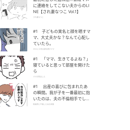
に連絡をしてこない夫からのLI
NE【され妻なつこ Vol.1】
され妻なつこ
#1 子どもの実名と顔を晒すマ
マ、大丈夫かな？なんて心配し
ていたら。
SNSに子供の顔を晒すママ
#1 「ママ、生きてるよね？」
寝ていると思って部屋を開けた
ら
ママが家出した
#1 出産の喜びに包まれたあ
の瞬間。我が子を一番最初に抱
いたのは、夫の不倫相手でし
た。
助産師と不倫した夫の末路