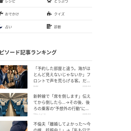
レシピ
どうぶつ
おでかけ
クイズ
占い
診断
ピソード記事ランキング
「予約した部屋と違う。海がほ
とんど見えないじゃないか」フ
ロントで声を荒らげる客。だ
が、支配人が予約記録を示した
GLAM
2026.8.6
結果
新幹線で「席を倒します」伝え
てから倒したら…→その後、後
ろの乗客の“予想外の行動”に
「不快ですぐに立ち去りまし
TRILL ニュース
2026.8.6
た」
不倫夫「離婚してよかった〜今
の嫁、妊娠中！」→「私も♡で