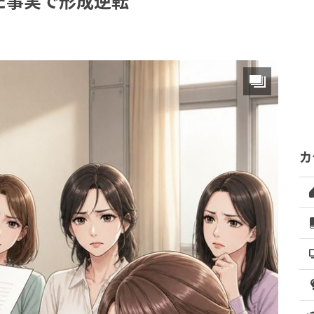
た事実で形成逆転
カ