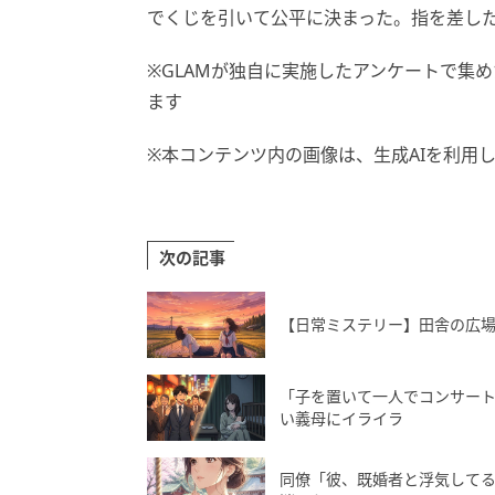
でくじを引いて公平に決まった。指を差し
※GLAMが独自に実施したアンケートで集
ます
※本コンテンツ内の画像は、生成AIを利用
次の記事
【日常ミステリー】田舎の広
「子を置いて一人でコンサー
い義母にイライラ
同僚「彼、既婚者と浮気して