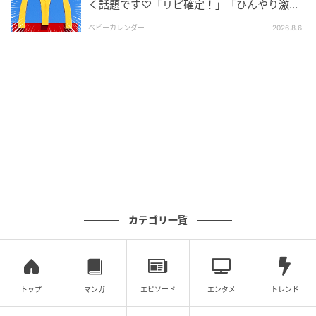
く話題です♡「リピ確定！」「ひんやり激う
ま」
ベビーカレンダー
2026.8.6
もぐナビニュース
カテゴリ一覧
JA全農長野のキャベツやセロリを使った野菜スティッ
クです。信州味噌を使用した味噌マヨ付きです。 ※長
野県、山梨県での取り扱いです。 長野県、山梨県で販
トップ
マンガ
エピソード
エンタメ
トレンド
売