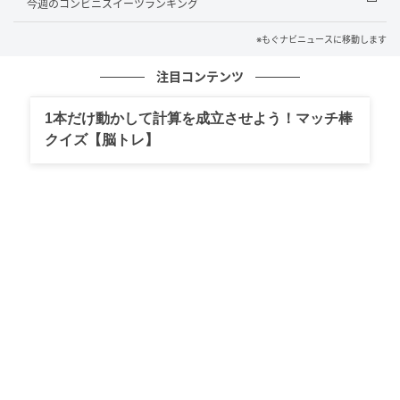
ごま油で和えたキャベツに、奄美で作られた味噌とに
今週のコンビニスイーツランキング
んにく・生姜・ローストピーナッツ・鰹節を香ばしく
※もぐナビニュースに移動します
炒め焼豚を入れた豚みそをトッピングした商品です。
宮崎・鹿児島で販売
注目コンテンツ
1本だけ動かして計算を成立させよう！マッチ棒
ファミリーマート 混ぜて食べる！合鴨のサラ
クイズ【脳トレ】
ダ わさび醤油