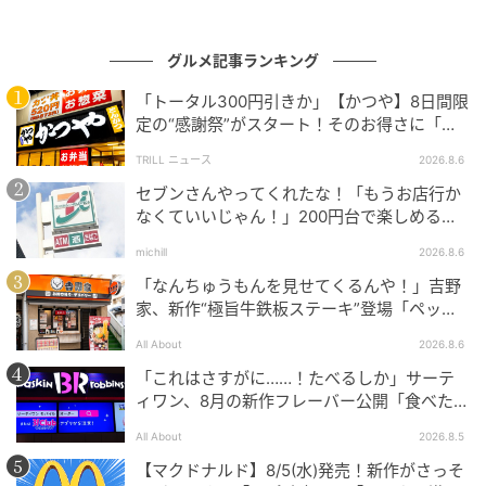
グルメ記事ランキング
「トータル300円引きか」【かつや】8日間限
定の“感謝祭”がスタート！そのお得さに「何
日連続で通えるかなぁ」「激アツ！」の声
TRILL ニュース
2026.8.6
セブンさんやってくれたな！「もうお店行か
もぐナビニュース
なくていいじゃん！」200円台で楽しめる本
格グルメ
じっくりと漬け込むことで引き出した明太子の旨み
michill
2026.8.6
に、柚子のさわやか風味と唐辛子のピリっとした辛み
「なんちゅうもんを見せてくるんや！」吉野
家、新作“極旨牛鉄板ステーキ”登場「ペッパ
感じる明太子です。
ーランチを潰しに来たぞ……」
All About
2026.8.6
「これはさすがに……！たべるしか」サーテ
ファミリーマート 長野県産セロリとキャベツ
ィワン、8月の新作フレーバー公開「食べた方
味噌マヨ
が良いですよスイカサマーは」
All About
2026.8.5
【マクドナルド】8/5(水)発売！新作がさっそ