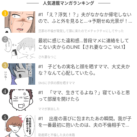
人気連載マンガランキング
#1 「え？浮気！？」夫がなかなか帰宅しない
ので、ふと外を見ると…→予期せぬ光景が！
｜旦那の不倫が発覚して頭に来たのでメチャ
もぐナビニュース
旦那の不倫が発覚して頭に来たのでメチャクチャにしてやった
クチャにしてやった
合鴨をトッピングした大根、紫たまねぎ、水菜のサラ
最初に感じた違和感…普段マメに連絡をして
こない夫からのLINE【され妻なつこ Vol.1】
ダです。わさび醤油のジュレが入っていますので、よ
く混ぜてお召し上がりください。 ※宮崎県、鹿児島県
され妻なつこ
では取り扱いがございません。
#1 子どもの実名と顔を晒すママ、大丈夫か
な？なんて心配していたら。
SNSに子供の顔を晒すママ
ファミリーマート ファミマル うま辛明太子
#1 「ママ、生きてるよね？」寝ていると思
って部屋を開けたら
ママが家出した
#1 出産の喜びに包まれたあの瞬間。我が子
を一番最初に抱いたのは、夫の不倫相手でし
た。
助産師と不倫した夫の末路