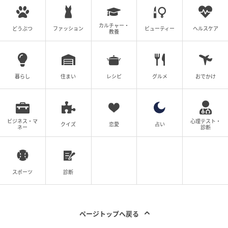
発売中の#ファミマお惣菜
カルチャー・
どうぶつ
ファッション
ビューティー
ヘルスケア
教養
ファミリーマート 花椒香る！よだれ鶏＆春雨
キャベツ
暮らし
住まい
レシピ
グルメ
おでかけ
ビジネス・マ
心理テスト・
クイズ
恋愛
占い
ネー
診断
スポーツ
診断
ページトップへ戻る