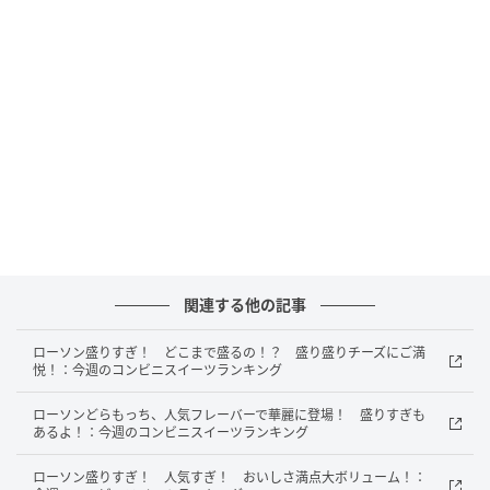
ファミリーマート おつまみ豚みそキャベツ
関連する他の記事
ローソン盛りすぎ！ どこまで盛るの！？ 盛り盛りチーズにご満
悦！：今週のコンビニスイーツランキング
ローソンどらもっち、人気フレーバーで華麗に登場！ 盛りすぎも
あるよ！：今週のコンビニスイーツランキング
もぐナビニュース
ローソン盛りすぎ！ 人気すぎ！ おいしさ満点大ボリューム！：