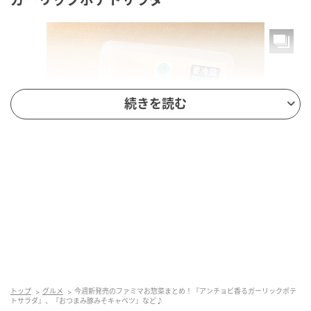
続きを読む
もぐナビニュース
パンチのきいたガーリックとアンチョビが香る、おつ
トップ
グルメ
今週新発売のファミマお惣菜まとめ！『アンチョビ香るガーリックポテ
まみにぴったりのポテトサラダです。
トサラダ』、『おつまみ豚みそキャベツ』など♪