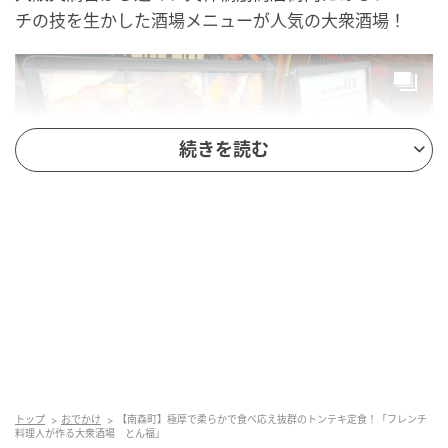
チの技を生かした酒場メニューが人気の大衆酒場！
続きを読む
出典：リビング大阪Web
トップ
おでかけ
【南森町】極厚で柔らかで食べ応え抜群のトンテキ定食！「フレンチ
洋食と大衆料理！ひと手間かけたフレンチ技術の大衆
料理人が作る大衆酒場 とん福」