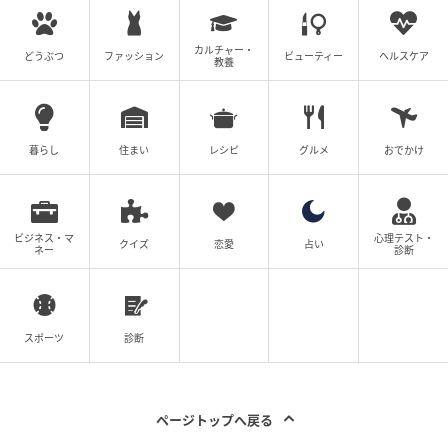
カルチャー・
どうぶつ
ファッション
ビューティー
ヘルスケア
教養
出典：リビング大阪Web
暮らし
住まい
レシピ
グルメ
おでかけ
ドリンクメニューもワインメニューも充実していま
す。おいしそうです。
ビジネス・マ
心理テスト・
熱々でジューシー、柔らかい。秘伝のタレ仕
クイズ
恋愛
占い
ネー
診断
込みのトンテキ！
スポーツ
診断
ページトップへ戻る