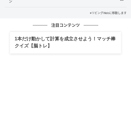
ン
食・ヘレカツ定食・チャーシューエッグ定食です。メ
インの量によって値段が違います。ハーフ＆ハーフ定
※リビングWebに移動します
食もありますね。あぁ、おいしそうですね～。るなる
注目コンテンツ
なは豚肉料理大好きです。
1本だけ動かして計算を成立させよう！マッチ棒
クイズ【脳トレ】