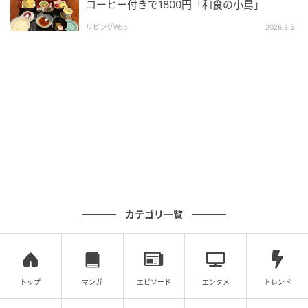
コーヒー付きで1800円「和食の小島」
リビングWeb
2026.8.5
出典：リビング大阪Web
フレンチの技を生かし、ひと手間加えた大衆アレンジ
料理は、気取らずに召し上がれるように和皿で食べら
れるそうです。手づくり洋食、いいですね～。
カテゴリ一覧
トップ
マンガ
エピソード
エンタメ
トレンド