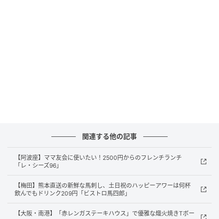
アレンジ料理がリーズナブルに食べられるなんて嬉し
いですね～。
関連する他の記事
【阿波座】ママ友会に使いたい！2500円からのフレンチランチ
「レ・シーズ96」
【梅田】熊本直送の新鮮な馬刺し、土日祝のハッピーアワーは何杯
出典：リビング大阪Web
飲んでもドリンク209円「ビストロ馬四郎」
お目当ての手づくり洋食のお昼の定食は、トンテキ定
【大阪・南港】「赤レンガステーキハウス」で優雅な熾火焼きTボー