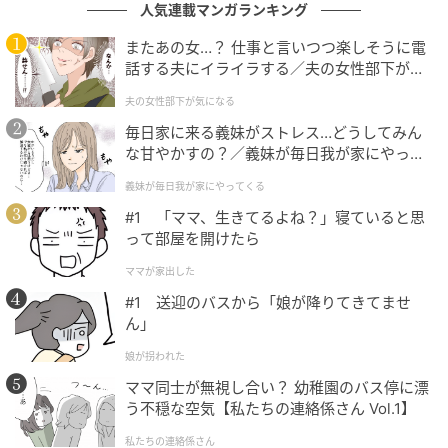
人気連載マンガランキング
出典：リビング大阪Web
またあの女…？ 仕事と言いつつ楽しそうに電
ランチタイムの賑わった時間でも、木の温かみが感じ
話する夫にイライラする／夫の女性部下が気
られる清潔感のあるアットホームな空間は、居心地が
になる（1）【夫婦の危機 まんが】
夫の女性部下が気になる
いいです。お水もおいしいです。
毎日家に来る義妹がストレス…どうしてみん
な甘やかすの？／義妹が毎日我が家にやって
有名ホテルでフレンチなど25年の経験を積ん
くる（1）【義父母がシンドイんです！ まん
義妹が毎日我が家にやってくる
が】
だシェフが作る洋食×大衆料理
#1 「ママ、生きてるよね？」寝ていると思
って部屋を開けたら
ママが家出した
#1 送迎のバスから「娘が降りてきてませ
ん」
娘が拐われた
ママ同士が無視し合い？ 幼稚園のバス停に漂
う不穏な空気【私たちの連絡係さん Vol.1】
私たちの連絡係さん