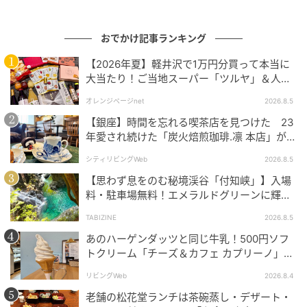
おでかけ記事ランキング
【2026年夏】軽井沢で1万円分買って本当に
大当たり！ご当地スーパー「ツルヤ」＆人気
出典：リビング大阪Web
店のお土産ベスト5【夏のお出かけ】
オレンジページnet
2026.8.5
有名ホテルでフレンチなど25年の経験を積んだ料理人
【銀座】時間を忘れる喫茶店を見つけた 23
による自慢の一品一品が楽しめる料理と、
年愛され続けた「炭火焙煎珈琲.凛 本店」がも
っと通いたくなる場所に
シティリビングWeb
2026.8.5
【思わず息をのむ秘境渓谷「付知峡」】入場
料・駐車場無料！エメラルドグリーンに輝く
水面はまるで絵画のよう｜岐阜県中津川市
TABIZINE
2026.8.5
あのハーゲンダッツと同じ牛乳！500円ソフ
トクリーム「チーズ＆カフェ カプリーノ」
【すすきの】
リビングWeb
2026.8.4
老舗の松花堂ランチは茶碗蒸し・デザート・